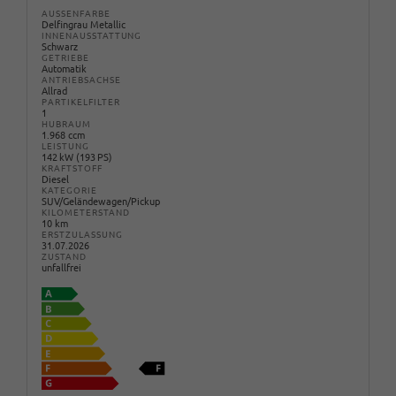
AUSSENFARBE
Delfingrau Metallic
INNENAUSSTATTUNG
Schwarz
GETRIEBE
Automatik
ANTRIEBSACHSE
Allrad
PARTIKELFILTER
1
HUBRAUM
1.968 ccm
LEISTUNG
142 kW (193 PS)
KRAFTSTOFF
Diesel
KATEGORIE
SUV/Geländewagen/Pickup
KILOMETERSTAND
10 km
ERSTZULASSUNG
31.07.2026
ZUSTAND
unfallfrei