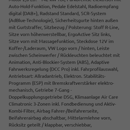
Auto-Hold-Funktion, Pedale Edelstahl, Radioempfang
digital (DAB+), Radstand Standard, SCR-System
(AdBlue-Technologie), Sicherheitsgurte hinten außen
mit Gurtstraffer, Sitzbezug / Polsterung: Stoff R-Line,
Sitze vorn höhenverstellbar, ErgoActive Sitz links,
Sitze vorn mit Massagefunktion, Steckdose 12V im
Koffer-/Laderaum, VW Logo vorn / hinten, Leiste
zwischen Scheinwerfer / Rückleuchten beleuchtet mit
Animation, Anti-Blockier-System (ABS), Adaptive
Fahrwerksregelung (DCC Pro) inkl. Fahrprofilauswahl,
Antriebsart: Allradantrieb, Elektron. Stabilitäts-
Programm (ESP) mit Bremskraftverstärker elektro-
mechanisch, Getriebe 7-Gang -
Doppelkupplungsgetriebe DSG, Klimaanlage Air Care
Climatronic 3-Zonen inkl. Fondbedienung und Aktiv-
Kombi-Filter, Airbag Fahrer-/Beifahrerseite,
Beifahrerairbag abschaltbar, Mittelarmlehne vorn,
Rücksitz geteilt / klappbar, verschiebbar,