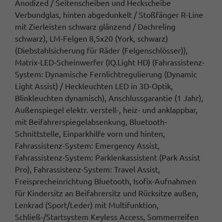
Anodized / Seitenscheiben und Heckscheibe
Verbundglas, hinten abgedunkelt / Stoßfänger R-Line
mit Zierleisten schwarz glänzend / Dachreling
schwarz), LM-Felgen 8,5x20 (York, schwarz)
(Diebstahlsicherung für Räder (Felgenschlösser)),
Matrix-LED-Scheinwerfer (IQ.Light HD) (Fahrassistenz-
System: Dynamische Fernlichtregulierung (Dynamic
Light Assist) / Heckleuchten LED in 3D-Optik,
Blinkleuchten dynamisch), Anschlussgarantie (1 Jahr),
Außenspiegel elektr. verstell-, heiz- und anklappbar,
mit Beifahrerspiegelabsenkung, Bluetooth-
Schnittstelle, Einparkhilfe vorn und hinten,
Fahrassistenz-System: Emergency Assist,
Fahrassistenz-System: Parklenkassistent (Park Assist
Pro), Fahrassistenz-System: Travel Assist,
Freisprecheinrichtung Bluetooth, Isofix-Aufnahmen
für Kindersitz an Beifahrersitz und Rücksitze außen,
Lenkrad (Sport/Leder) mit Multifunktion,
Schließ-/Startsystem Keyless Access, Sommerreifen