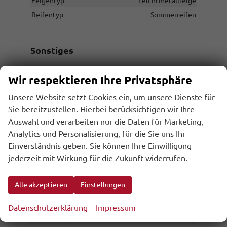
Felgentyp
Leichtmetallfelge
Reifentyp
Sommerreifen
Sonstiges
Antriebsart
Verbrennungsmotor (ICE)
Wir respektieren Ihre Privatsphäre
Anzahl Sitzplätze
5
Unsere Website setzt Cookies ein, um unsere Dienste für
Anzahl Türen
5-türig
Sie bereitzustellen. Hierbei berücksichtigen wir Ihre
Erstzulassung
31.07.2026
Auswahl und verarbeiten nur die Daten für Marketing,
Analytics und Personalisierung, für die Sie uns Ihr
Garantieleistung
Fahrzeuggarantie
Einverständnis geben. Sie können Ihre Einwilligung
Innenausstattung
Schwarz
jederzeit mit Wirkung für die Zukunft widerrufen.
Kilometerstand
10
Lackierung
Metallic
Alle akzeptieren
Einstellungen
Leergewicht
1750 kg
Nichtraucher-Fahrzeug
vorhanden
Datenschutzerklärung
Impressum
Polsterung
Stoff