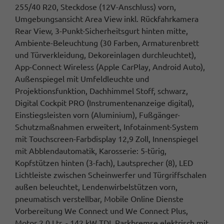
255/40 R20, Steckdose (12V-Anschluss) vorn,
Umgebungsansicht Area View inkl. Rückfahrkamera
Rear View, 3-Punkt-Sicherheitsgurt hinten mitte,
Ambiente-Beleuchtung (30 Farben, Armaturenbrett
und Türverkleidung, Dekoreinlagen durchleuchtet),
App-Connect Wireless (Apple CarPlay, Android Auto),
Außenspiegel mit Umfeldleuchte und
Projektionsfunktion, Dachhimmel Stoff, schwarz,
Digital Cockpit PRO (Instrumentenanzeige digital),
Einstiegsleisten vorn (Aluminium), Fußgänger-
Schutzmaßnahmen erweitert, Infotainment-System
mit Touchscreen-Farbdisplay 12,9 Zoll, Innenspiegel
mit Abblendautomatik, Karosserie: 5-türig,
Kopfstützen hinten (3-fach), Lautsprecher (8), LED
Lichtleiste zwischen Scheinwerfer und Türgriffschalen
außen beleuchtet, Lendenwirbelstützen vorn,
pneumatisch verstellbar, Mobile Online Dienste
Vorbereitung We Connect und We Connect Plus,
Motor 2,0 Ltr. - 142 kW TDI, Parkbremse elektrisch mit