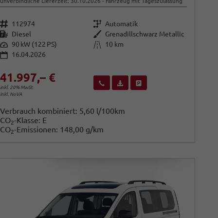
unverbindliche Lieferzeit:
30.10.2026
Fahrzeug mit Tageszulassung
Fahrzeugnr.
Getriebe
112974
Automatik
Kraftstoff
Außenfarbe
Diesel
Grenadillschwarz Metallic
Leistung
Kilometerstand
90 kW (122 PS)
10 km
16.04.2026
41.997,– €
Wir rufen Sie an
Fahrzeugexposé (PDF)
Fahrzeug parken
inkl. 20% MwSt.
inkl. NoVA
Verbrauch kombiniert:
5,60 l/100km
CO
-Klasse:
E
2
CO
-Emissionen:
148,00 g/km
2