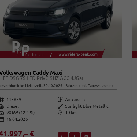
Volkswagen Caddy Maxi
LIFE DSG 7S LED PrivG SHZ ACC 4JGar
unverbindliche Lieferzeit:
30.10.2026
Fahrzeug mit Tageszulassung
Fahrzeugnr.
Getriebe
113659
Automatik
Kraftstoff
Außenfarbe
Diesel
Starlight Blue Metallic
Leistung
Kilometerstand
90 kW (122 PS)
10 km
16.04.2026
41.997,– €
Wir rufen Sie an
Fahrzeugexposé (PDF)
Fahrzeug parken