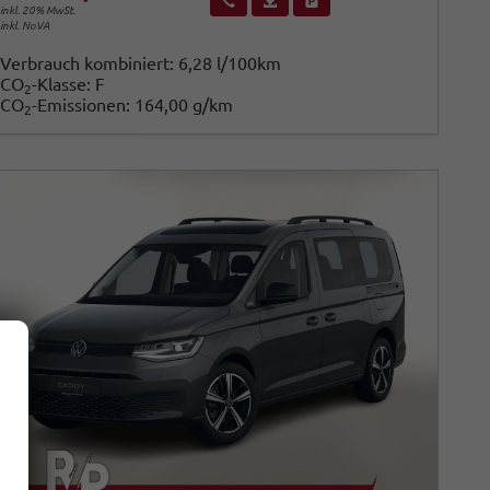
inkl. 20% MwSt.
inkl. NoVA
Verbrauch kombiniert:
6,28 l/100km
CO
-Klasse:
F
2
CO
-Emissionen:
164,00 g/km
2