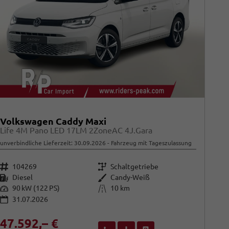
Volkswagen Caddy Maxi
Life 4M Pano LED 17LM 2ZoneAC 4J.Gara
unverbindliche Lieferzeit:
30.09.2026
Fahrzeug mit Tageszulassung
Fahrzeugnr.
Getriebe
104269
Schaltgetriebe
Kraftstoff
Außenfarbe
Diesel
Candy-Weiß
Leistung
Kilometerstand
90 kW (122 PS)
10 km
31.07.2026
47.592,– €
Wir rufen Sie an
Fahrzeugexposé (PDF)
Fahrzeug parken