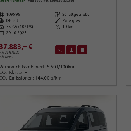
sofort lieferbar
Fahrzeug mit Tageszulassung
Fahrzeugnr.
Getriebe
109996
Schaltgetriebe
Kraftstoff
Außenfarbe
Diesel
Pure grey
Leistung
Kilometerstand
75 kW (102 PS)
10 km
29.10.2025
37.883,– €
Wir rufen Sie an
Fahrzeugexposé (PDF)
Fahrzeug parken
inkl. 20% MwSt.
inkl. NoVA
Verbrauch kombiniert:
5,50 l/100km
CO
-Klasse:
E
2
CO
-Emissionen:
144,00 g/km
2