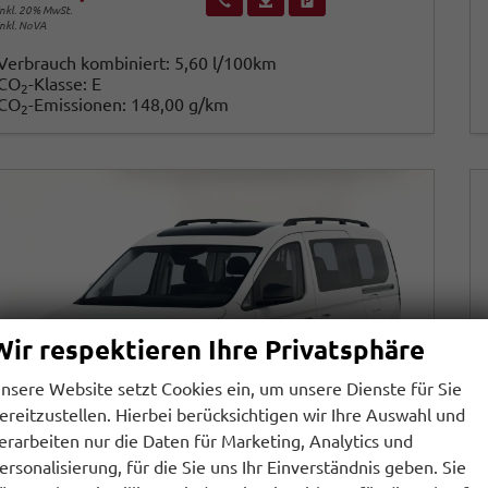
inkl. 20% MwSt.
inkl. NoVA
Verbrauch kombiniert:
5,60 l/100km
CO
-Klasse:
E
2
CO
-Emissionen:
148,00 g/km
2
Wir respektieren Ihre Privatsphäre
nsere Website setzt Cookies ein, um unsere Dienste für Sie
ereitzustellen. Hierbei berücksichtigen wir Ihre Auswahl und
erarbeiten nur die Daten für Marketing, Analytics und
ersonalisierung, für die Sie uns Ihr Einverständnis geben. Sie