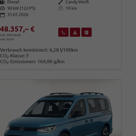
Kraftstoff
Außenfarbe
Diesel
Candy-Weiß
Leistung
Kilometerstand
90 kW (122 PS)
10 km
31.07.2026
48.357,– €
Wir rufen Sie an
Fahrzeugexposé (PDF)
Fahrzeug parken
inkl. 20% MwSt.
inkl. NoVA
Verbrauch kombiniert:
6,28 l/100km
CO
-Klasse:
F
2
CO
-Emissionen:
164,00 g/km
2