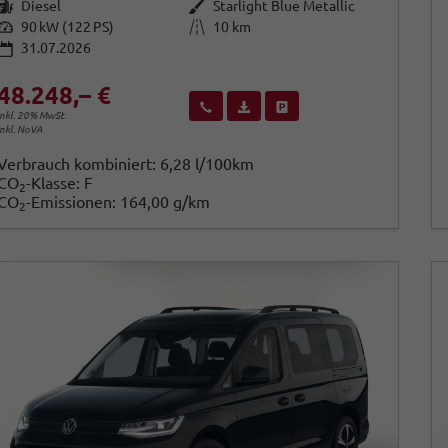
Kraftstoff
Außenfarbe
Diesel
Starlight Blue Metallic
Leistung
Kilometerstand
90 kW (122 PS)
10 km
31.07.2026
48.248,– €
Wir rufen Sie an
Fahrzeugexposé (PDF)
Fahrzeug parken
inkl. 20% MwSt.
inkl. NoVA
Verbrauch kombiniert:
6,28 l/100km
CO
-Klasse:
F
2
CO
-Emissionen:
164,00 g/km
2