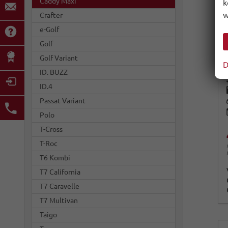
Caddy Maxi
k
w
Crafter
e-Golf
Golf
Golf Variant
D
ID. BUZZ
ID.4
Passat Variant
Polo
T-Cross
T-Roc
T6 Kombi
T7 California
T7 Caravelle
T7 Multivan
Taigo