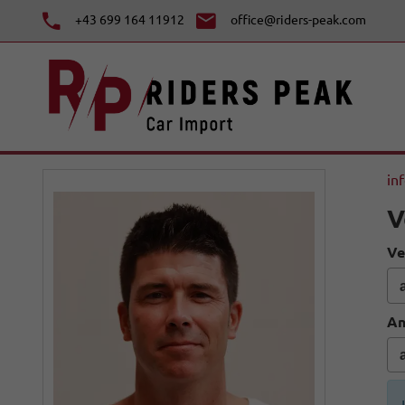
+43 699 164 11912
office@riders-peak.com
in
V
Ve
An