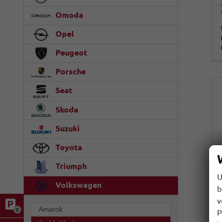
Omoda
Opel
Peugeot
Porsche
Seat
Skoda
Suzuki
Toyota
Triumph
U
Volkswagen
b
v
Amarok
0
P