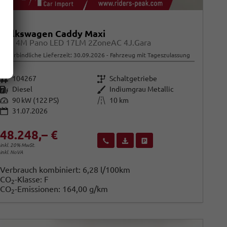
Volkswagen Caddy Maxi
Life 4M Pano LED 17LM 2ZoneAC 4J.Gara
unverbindliche Lieferzeit:
30.09.2026
Fahrzeug mit Tageszulassung
Fahrzeugnr.
Getriebe
104267
Schaltgetriebe
Kraftstoff
Außenfarbe
Diesel
Indiumgrau Metallic
Leistung
Kilometerstand
90 kW (122 PS)
10 km
31.07.2026
48.248,– €
Wir rufen Sie an
Fahrzeugexposé (PDF)
Fahrzeug parken
inkl. 20% MwSt.
inkl. NoVA
Verbrauch kombiniert:
6,28 l/100km
CO
-Klasse:
F
2
CO
-Emissionen:
164,00 g/km
2