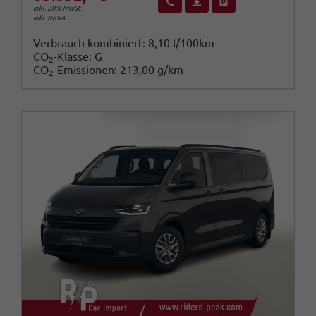
Wir rufen Sie an
Fahrzeugexposé (PDF)
Fahrzeug parken
inkl. 20% MwSt.
inkl. NoVA
Verbrauch kombiniert:
8,10 l/100km
CO
-Klasse:
G
2
CO
-Emissionen:
213,00 g/km
2