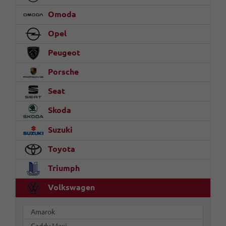
Omoda
Opel
Peugeot
Porsche
Seat
Skoda
Suzuki
Toyota
Triumph
Volkswagen
Amarok
Caddy Maxi