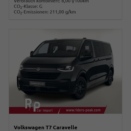
Verbrauch kombiniert:
8,00 l/100km
CO
-Klasse:
G
2
CO
-Emissionen:
211,00 g/km
2
Volkswagen T7 Caravelle