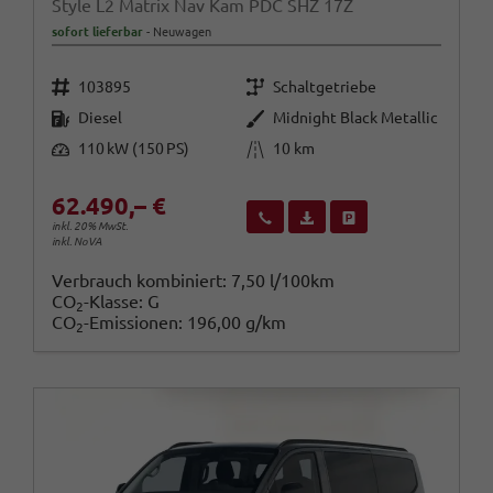
Style L2 Matrix Nav Kam PDC SHZ 17Z
sofort lieferbar
Neuwagen
Fahrzeugnr.
Getriebe
103895
Schaltgetriebe
Kraftstoff
Außenfarbe
Diesel
Midnight Black Metallic
Leistung
Kilometerstand
110 kW (150 PS)
10 km
62.490,– €
Wir rufen Sie an
Fahrzeugexposé (PDF)
Fahrzeug parken
inkl. 20% MwSt.
inkl. NoVA
Verbrauch kombiniert:
7,50 l/100km
CO
-Klasse:
G
2
CO
-Emissionen:
196,00 g/km
2