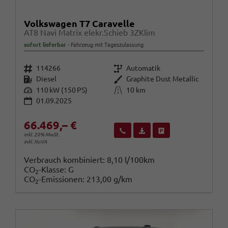
Volkswagen T7 Caravelle
AT8 Navi Matrix elekr.Schieb 3ZKlim
sofort lieferbar
Fahrzeug mit Tageszulassung
Fahrzeugnr.
Getriebe
114266
Automatik
Kraftstoff
Außenfarbe
Diesel
Graphite Dust Metallic
Leistung
Kilometerstand
110 kW (150 PS)
10 km
01.09.2025
66.469,– €
Wir rufen Sie an
Fahrzeugexposé (PDF)
Fahrzeug parken
inkl. 20% MwSt.
inkl. NoVA
Verbrauch kombiniert:
8,10 l/100km
CO
-Klasse:
G
2
CO
-Emissionen:
213,00 g/km
2