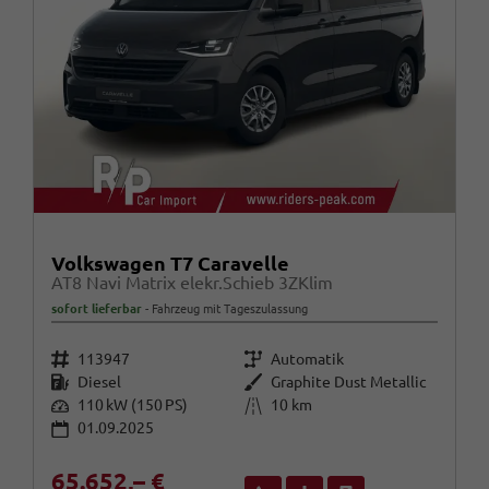
Volkswagen T7 Caravelle
AT8 Navi Matrix elekr.Schieb 3ZKlim
sofort lieferbar
Fahrzeug mit Tageszulassung
Fahrzeugnr.
Getriebe
113947
Automatik
Kraftstoff
Außenfarbe
Diesel
Graphite Dust Metallic
Leistung
Kilometerstand
110 kW (150 PS)
10 km
01.09.2025
65.652,– €