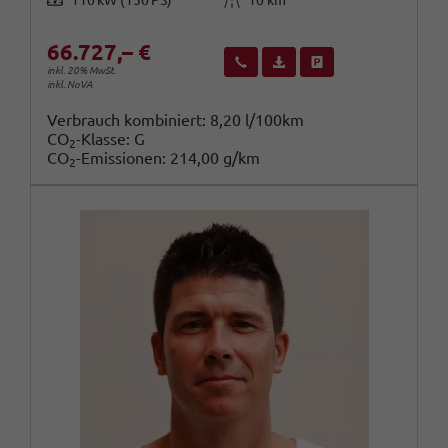
66.727,– €
Wir rufen Sie an
Fahrzeugexposé (PDF)
Fahrzeug parken
inkl. 20% MwSt.
inkl. NoVA
Verbrauch kombiniert:
8,20 l/100km
CO
-Klasse:
G
2
CO
-Emissionen:
214,00 g/km
2