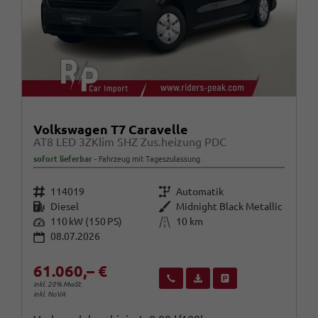
Volkswagen T7 Caravelle
AT8 LED 3ZKlim SHZ Zus.heizung PDC
sofort lieferbar
Fahrzeug mit Tageszulassung
Fahrzeugnr.
Getriebe
114019
Automatik
Kraftstoff
Außenfarbe
Diesel
Midnight Black Metallic
Leistung
Kilometerstand
110 kW (150 PS)
10 km
08.07.2026
61.060,– €
Wir rufen Sie an
Fahrzeugexposé (PDF)
Fahrzeug parken
inkl. 20% MwSt.
inkl. NoVA