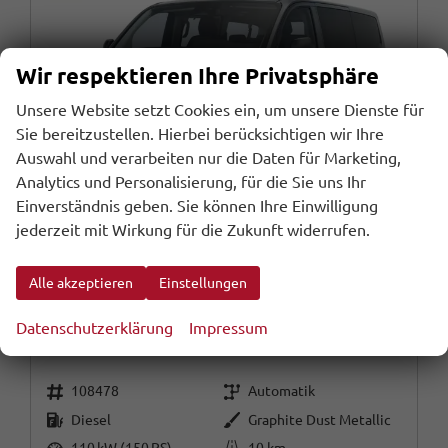
Wir respektieren Ihre Privatsphäre
Unsere Website setzt Cookies ein, um unsere Dienste für
Sie bereitzustellen. Hierbei berücksichtigen wir Ihre
Auswahl und verarbeiten nur die Daten für Marketing,
Analytics und Personalisierung, für die Sie uns Ihr
Einverständnis geben. Sie können Ihre Einwilligung
jederzeit mit Wirkung für die Zukunft widerrufen.
Alle akzeptieren
Einstellungen
Volkswagen T7 Caravelle
Style AT8 L2 Matrix Nav 17"LM Keyl
Datenschutzerklärung
Impressum
sofort lieferbar
Neuwagen
Fahrzeugnr.
Getriebe
108478
Automatik
Kraftstoff
Außenfarbe
Diesel
Graphite Dust Metallic
Leistung
Kilometerstand
110 kW (150 PS)
10 km