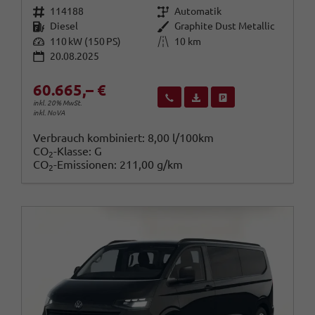
Fahrzeugnr.
Getriebe
114188
Automatik
Kraftstoff
Außenfarbe
Diesel
Graphite Dust Metallic
Leistung
Kilometerstand
110 kW (150 PS)
10 km
20.08.2025
60.665,– €
Wir rufen Sie an
Fahrzeugexposé (PDF)
Fahrzeug parken
inkl. 20% MwSt.
inkl. NoVA
Verbrauch kombiniert:
8,00 l/100km
CO
-Klasse:
G
2
CO
-Emissionen:
211,00 g/km
2