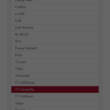
Crafter
e-Golf
Golf
Golf Variant
ID. BUZZ
ID.4
Passat Variant
Polo
T-Cross
T-Roc
T6 Kombi
T7 California
T7 Caravelle
T7 Multivan
Taigo
Tayron