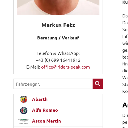
Ku
Da
Da
Markus Fetz
So
In
Beratung / Verkauf
wi
ge
Telefon & WhatsApp:
te
+43 (0) 699 16411912
fi
E-Mail:
office@riders-peak.com
di
We
Fahrzeugnr.
St
Ko
Abarth
A
Alfa Romeo
Di
Aston Martin
pe