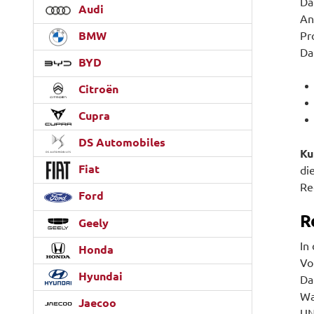
Da
Audi
An
Pr
BMW
Da
BYD
Citroën
Cupra
DS Automobiles
Ku
Fiat
di
Re
Ford
R
Geely
In
Honda
Vo
Hyundai
Da
Wa
Jaecoo
UN