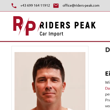
+43 699 164 11912
office@riders-peak.com
D
E
Wi
Da
pe
Pr
ve