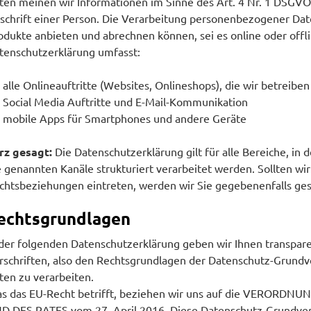
ten meinen wir Informationen im Sinne des Art. 4 Nr. 1 DSGVO
schrift einer Person. Die Verarbeitung personenbezogener Date
odukte anbieten und abrechnen können, sei es online oder off
tenschutzerklärung umfasst:
alle Onlineauftritte (Websites, Onlineshops), die wir betreiben
Social Media Auftritte und E-Mail-Kommunikation
mobile Apps für Smartphones und andere Geräte
rz gesagt:
Die Datenschutzerklärung gilt für alle Bereiche, 
e genannten Kanäle strukturiert verarbeitet werden. Sollten wir
chtsbeziehungen eintreten, werden wir Sie gegebenenfalls ges
echtsgrundlagen
 der folgenden Datenschutzerklärung geben wir Ihnen transpar
rschriften, also den Rechtsgrundlagen der Datenschutz-Grund
ten zu verarbeiten.
s das EU-Recht betrifft, beziehen wir uns auf die VEROR
D DES RATES vom 27. April 2016. Diese Datenschutz-Grundvero