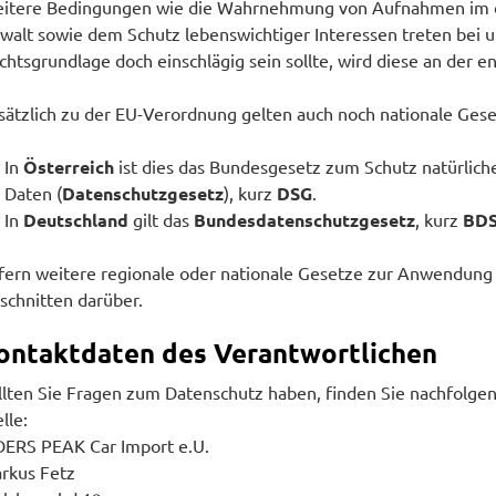
itere Bedingungen wie die Wahrnehmung von Aufnahmen im öff
walt sowie dem Schutz lebenswichtiger Interessen treten bei un
chtsgrundlage doch einschlägig sein sollte, wird diese an der 
sätzlich zu der EU-Verordnung gelten auch noch nationale Gese
In
Österreich
ist dies das Bundesgesetz zum Schutz natürlic
Daten (
Datenschutzgesetz
), kurz
DSG
.
In
Deutschland
gilt das
Bundesdatenschutzgesetz
, kurz
BD
fern weitere regionale oder nationale Gesetze zur Anwendung
schnitten darüber.
ontaktdaten des Verantwortlichen
llten Sie Fragen zum Datenschutz haben, finden Sie nachfolge
lle:
DERS PEAK Car Import e.U.
rkus Fetz