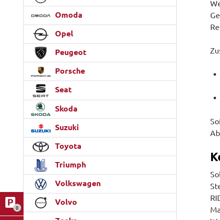
We
Omoda
Ge
Re
Opel
Zu
Peugeot
Porsche
Seat
Skoda
So
Suzuki
Ab
Toyota
K
Triumph
So
Volkswagen
Ste
RI
Volvo
0
Ma