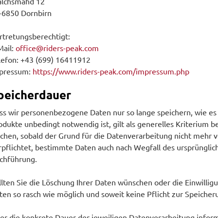
lchsmahd 12
-6850 Dornbirn
rtretungsberechtigt:
Mail:
office@riders-peak.com
lefon: +43 (699) 16411912
pressum:
https://www.riders-peak.com/impressum.php
peicherdauer
ss wir personenbezogene Daten nur so lange speichern, wie es 
odukte unbedingt notwendig ist, gilt als generelles Kriterium 
schen, sobald der Grund für die Datenverarbeitung nicht mehr vo
rpflichtet, bestimmte Daten auch nach Wegfall des ursprünglic
chführung.
llten Sie die Löschung Ihrer Daten wünschen oder die Einwilli
ten so rasch wie möglich und soweit keine Pflicht zur Speicher
er die konkrete Dauer der jeweiligen Datenverarbeitung informi