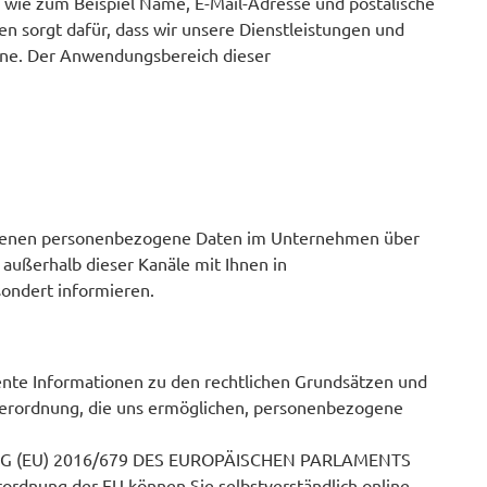
 wie zum Beispiel Name, E-Mail-Adresse und postalische
n sorgt dafür, dass wir unsere Dienstleistungen und
line. Der Anwendungsbereich dieser
in denen personenbezogene Daten im Unternehmen über
 außerhalb dieser Kanäle mit Ihnen in
ondert informieren.
ente Informationen zu den rechtlichen Grundsätzen und
verordnung, die uns ermöglichen, personenbezogene
DNUNG (EU) 2016/679 DES EUROPÄISCHEN PARLAMENTS
rdnung der EU können Sie selbstverständlich online