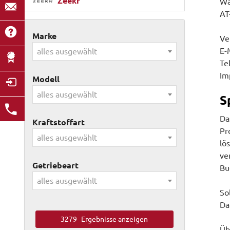
Zeekr
Wa
AT
Marke
Ve
E-
alles ausgewählt
Te
Im
Modell
alles ausgewählt
S
Da
Kraftstoffart
Pr
alles ausgewählt
lö
ve
Getriebeart
Bu
alles ausgewählt
So
Da
3279
Ergebnisse anzeigen
Üb