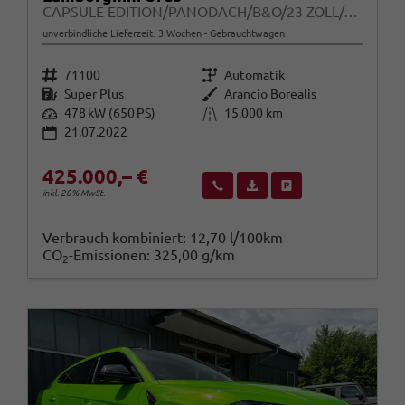
CAPSULE EDITION/PANODACH/B&O/23 ZOLL/ALLRAD/650 PS
unverbindliche Lieferzeit: 3 Wochen
Gebrauchtwagen
Fahrzeugnr.
Getriebe
71100
Automatik
Kraftstoff
Außenfarbe
Super Plus
Arancio Borealis
Leistung
Kilometerstand
478 kW (650 PS)
15.000 km
21.07.2022
425.000,– €
Wir rufen Sie an
Fahrzeugexposé (PDF)
Fahrzeug parken
inkl. 20% MwSt.
Verbrauch kombiniert:
12,70 l/100km
CO
-Emissionen:
325,00 g/km
2