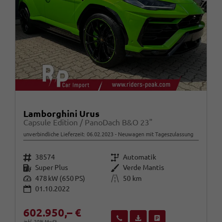
Lamborghini Urus
Capsule Edition / PanoDach B&O 23"
unverbindliche Lieferzeit:
06.02.2023
Neuwagen mit Tageszulassung
Fahrzeugnr.
Getriebe
38574
Automatik
Kraftstoff
Außenfarbe
Super Plus
Verde Mantis
Leistung
Kilometerstand
478 kW (650 PS)
50 km
01.10.2022
602.950,– €
Wir rufen Sie an
Fahrzeugexposé (PDF)
Fahrzeug parken
inkl. 20% MwSt.