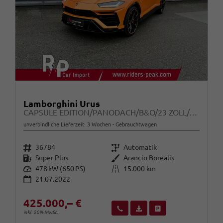
Lamborghini Urus
CAPSULE EDITION/PANODACH/B&O/23 ZOLL/ALLRAD/650 PS
unverbindliche Lieferzeit: 3 Wochen
Gebrauchtwagen
Fahrzeugnr.
Getriebe
36784
Automatik
Kraftstoff
Außenfarbe
Super Plus
Arancio Borealis
Leistung
Kilometerstand
478 kW (650 PS)
15.000 km
21.07.2022
425.000,– €
Wir rufen Sie an
Fahrzeugexposé (PDF)
Fahrzeug parken
inkl. 20% MwSt.