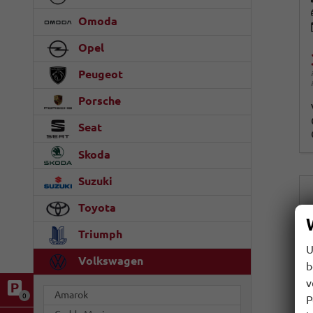
Omoda
Opel
Peugeot
Porsche
Seat
Skoda
Suzuki
Toyota
Triumph
U
Volkswagen
b
v
Amarok
0
P