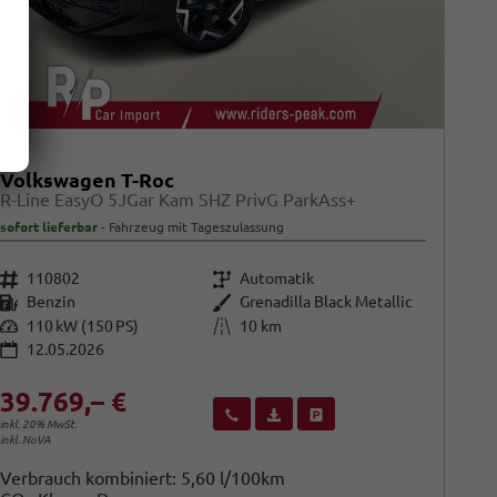
Volkswagen T-Roc
R-Line EasyO 5JGar Kam SHZ PrivG ParkAss+
sofort lieferbar
Fahrzeug mit Tageszulassung
Fahrzeugnr.
Getriebe
110802
Automatik
Kraftstoff
Außenfarbe
Benzin
Grenadilla Black Metallic
Leistung
Kilometerstand
110 kW (150 PS)
10 km
12.05.2026
39.769,– €
Wir rufen Sie an
Fahrzeugexposé (PDF)
Fahrzeug parken
inkl. 20% MwSt.
inkl. NoVA
Verbrauch kombiniert:
5,60 l/100km