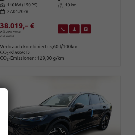
Leistung
Kilometerstand
110 kW (150 PS)
10 km
27.04.2026
38.019,– €
Wir rufen Sie an
Fahrzeugexposé (PDF)
Fahrzeug parken
inkl. 20% MwSt.
inkl. NoVA
Verbrauch kombiniert:
5,60 l/100km
CO
-Klasse:
D
2
CO
-Emissionen:
129,00 g/km
2