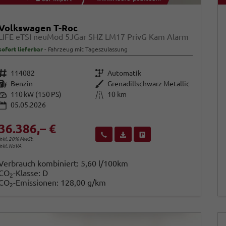
Volkswagen T-Roc
LIFE eTSI neuMod 5JGar SHZ LM17 PrivG Kam Alarm
sofort lieferbar
Fahrzeug mit Tageszulassung
Fahrzeugnr.
Getriebe
114082
Automatik
Kraftstoff
Außenfarbe
Benzin
Grenadillschwarz Metallic
Leistung
Kilometerstand
110 kW (150 PS)
10 km
05.05.2026
36.386,– €
Wir rufen Sie an
Fahrzeugexposé (PDF)
Fahrzeug parken
inkl. 20% MwSt.
inkl. NoVA
Verbrauch kombiniert:
5,60 l/100km
CO
-Klasse:
D
2
CO
-Emissionen:
128,00 g/km
2