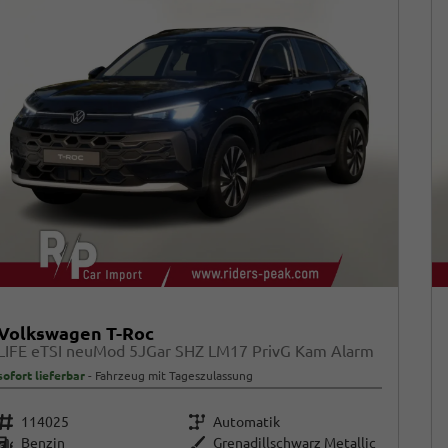
Volkswagen T-Roc
LIFE eTSI neuMod 5JGar SHZ LM17 PrivG Kam Alarm
sofort lieferbar
Fahrzeug mit Tageszulassung
Fahrzeugnr.
Getriebe
114025
Automatik
Kraftstoff
Außenfarbe
Benzin
Grenadillschwarz Metallic