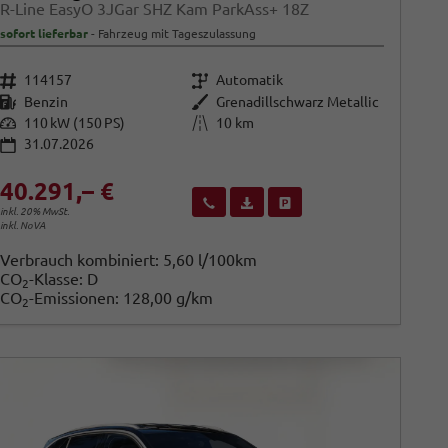
R-Line EasyO 3JGar SHZ Kam ParkAss+ 18Z
sofort lieferbar
Fahrzeug mit Tageszulassung
Fahrzeugnr.
Getriebe
114157
Automatik
Kraftstoff
Außenfarbe
Benzin
Grenadillschwarz Metallic
Leistung
Kilometerstand
110 kW (150 PS)
10 km
31.07.2026
40.291,– €
Wir rufen Sie an
Fahrzeugexposé (PDF)
Fahrzeug parken
inkl. 20% MwSt.
inkl. NoVA
Verbrauch kombiniert:
5,60 l/100km
CO
-Klasse:
D
2
CO
-Emissionen:
128,00 g/km
2