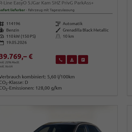
R-Line EasyO 5JGar Kam SHZ PrivG ParkAss+
sofort lieferbar
Fahrzeug mit Tageszulassung
Fahrzeugnr.
Getriebe
114196
Automatik
Kraftstoff
Außenfarbe
Benzin
Grenadilla Black Metallic
Leistung
Kilometerstand
110 kW (150 PS)
10 km
19.05.2026
39.769,– €
Wir rufen Sie an
Fahrzeugexposé (PDF)
Fahrzeug parken
inkl. 20% MwSt.
inkl. NoVA
Verbrauch kombiniert:
5,60 l/100km
CO
-Klasse:
D
2
CO
-Emissionen:
128,00 g/km
2