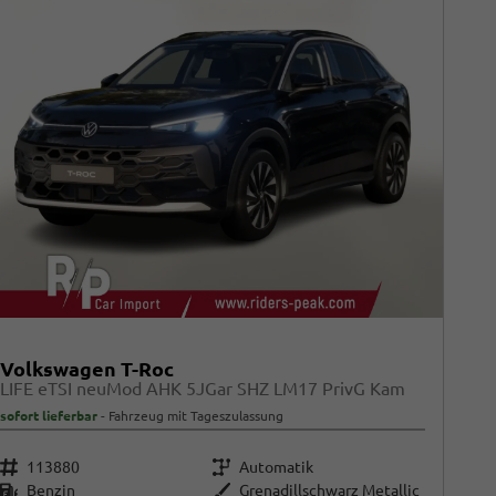
Volkswagen T-Roc
LIFE eTSI neuMod AHK 5JGar SHZ LM17 PrivG Kam
sofort lieferbar
Fahrzeug mit Tageszulassung
Fahrzeugnr.
Getriebe
113880
Automatik
Kraftstoff
Außenfarbe
Benzin
Grenadillschwarz Metallic