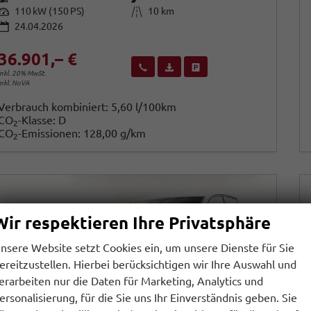
Leistung
Kilometerstand
110 kW (150 PS)
10 km
24.04.2026
36.901,– €
Wir rufen Sie an
Fahrzeugexposé (PDF)
Fahrzeug parken
inkl. 20% MwSt.
inkl. NoVA
Verbrauch kombiniert:
5,60 l/100km
CO
-Klasse:
D
2
CO
-Emissionen:
128,00 g/km
2
Wir respektieren Ihre Privatsphäre
nsere Website setzt Cookies ein, um unsere Dienste für Sie
ereitzustellen. Hierbei berücksichtigen wir Ihre Auswahl und
erarbeiten nur die Daten für Marketing, Analytics und
ersonalisierung, für die Sie uns Ihr Einverständnis geben. Sie