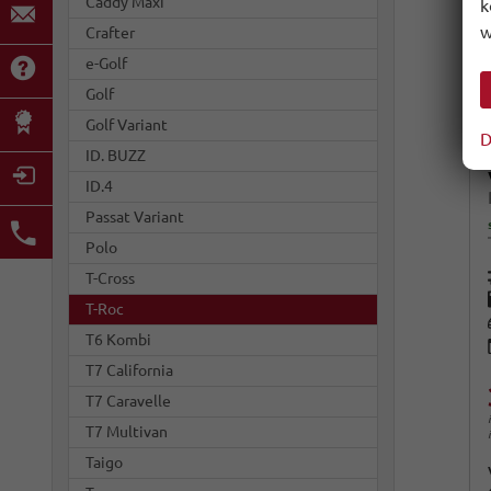
Caddy Maxi
k
w
Crafter
e-Golf
Golf
Golf Variant
D
ID. BUZZ
ID.4
Passat Variant
Polo
T-Cross
T-Roc
T6 Kombi
T7 California
T7 Caravelle
T7 Multivan
Taigo