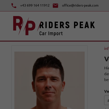
+43 699 164 11912
office@riders-peak.com
in
V
Hi
da
be
Ve