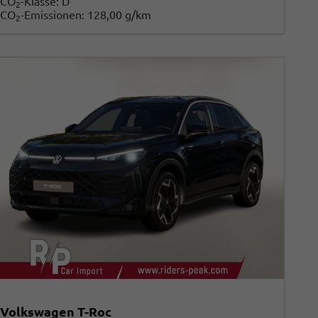
CO
-Klasse:
D
2
CO
-Emissionen:
128,00 g/km
2
Volkswagen T-Roc