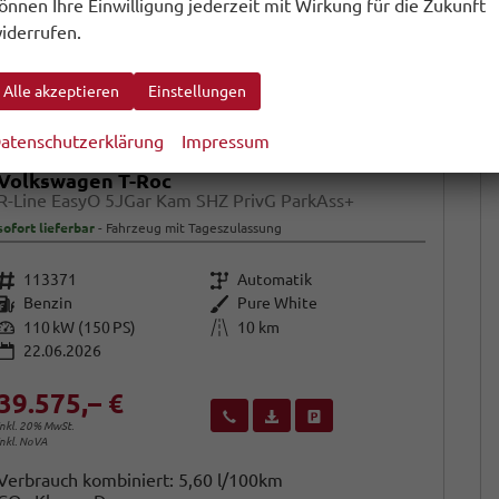
önnen Ihre Einwilligung jederzeit mit Wirkung für die Zukunft
iderrufen.
Alle akzeptieren
Einstellungen
atenschutzerklärung
Impressum
Volkswagen T-Roc
R-Line EasyO 5JGar Kam SHZ PrivG ParkAss+
sofort lieferbar
Fahrzeug mit Tageszulassung
Fahrzeugnr.
Getriebe
113371
Automatik
Kraftstoff
Außenfarbe
Benzin
Pure White
Leistung
Kilometerstand
110 kW (150 PS)
10 km
22.06.2026
39.575,– €
Wir rufen Sie an
Fahrzeugexposé (PDF)
Fahrzeug parken
inkl. 20% MwSt.
inkl. NoVA
Verbrauch kombiniert:
5,60 l/100km