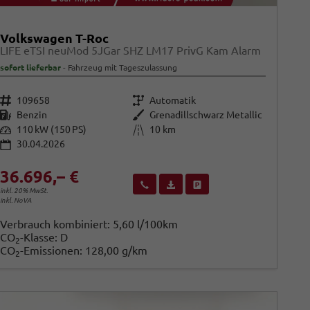
Volkswagen T-Roc
LIFE eTSI neuMod 5JGar SHZ LM17 PrivG Kam Alarm
sofort lieferbar
Fahrzeug mit Tageszulassung
Fahrzeugnr.
Getriebe
109658
Automatik
Kraftstoff
Außenfarbe
Benzin
Grenadillschwarz Metallic
Leistung
Kilometerstand
110 kW (150 PS)
10 km
30.04.2026
36.696,– €
Wir rufen Sie an
Fahrzeugexposé (PDF)
Fahrzeug parken
inkl. 20% MwSt.
inkl. NoVA
Verbrauch kombiniert:
5,60 l/100km
CO
-Klasse:
D
2
CO
-Emissionen:
128,00 g/km
2