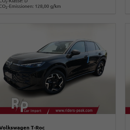
CO
-Klasse:
D
2
CO
-Emissionen:
128,00 g/km
2
Volkswagen T-Roc