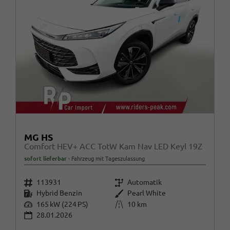
MG HS
Comfort HEV+ ACC TotW Kam Nav LED Keyl 19Z
sofort lieferbar
Fahrzeug mit Tageszulassung
Fahrzeugnr.
Getriebe
113931
Automatik
Kraftstoff
Außenfarbe
Hybrid Benzin
Pearl White
Leistung
Kilometerstand
165 kW (224 PS)
10 km
28.01.2026