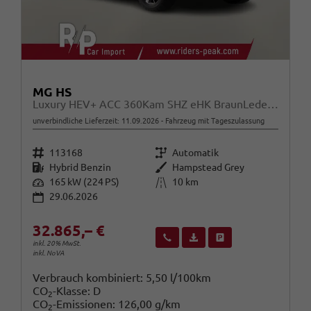
MG HS
Luxury HEV+ ACC 360Kam SHZ eHK BraunLeder 19Z
unverbindliche Lieferzeit:
11.09.2026
Fahrzeug mit Tageszulassung
Fahrzeugnr.
Getriebe
113168
Automatik
Kraftstoff
Außenfarbe
Hybrid Benzin
Hampstead Grey
Leistung
Kilometerstand
165 kW (224 PS)
10 km
29.06.2026
32.865,– €
Wir rufen Sie an
Fahrzeugexposé (PDF)
Fahrzeug parken
inkl. 20% MwSt.
inkl. NoVA
Verbrauch kombiniert:
5,50 l/100km
CO
-Klasse:
D
2
CO
-Emissionen:
126,00 g/km
2