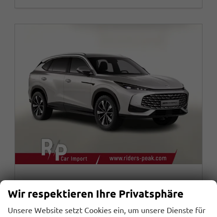
MG HS
Wir respektieren Ihre Privatsphäre
Luxury HEV+ ACC 360Kam SHZ eHK TotW KeyL 19Z
unverbindliche Lieferzeit:
11.09.2026
Fahrzeug mit Tageszulassung
Unsere Website setzt Cookies ein, um unsere Dienste für