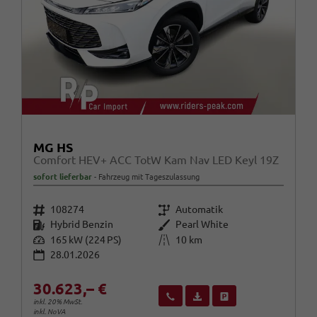
MG HS
Comfort HEV+ ACC TotW Kam Nav LED Keyl 19Z
sofort lieferbar
Fahrzeug mit Tageszulassung
Fahrzeugnr.
Getriebe
108274
Automatik
Kraftstoff
Außenfarbe
Hybrid Benzin
Pearl White
Leistung
Kilometerstand
165 kW (224 PS)
10 km
28.01.2026
30.623,– €
Wir rufen Sie an
Fahrzeugexposé (PDF)
Fahrzeug parken
inkl. 20% MwSt.
inkl. NoVA