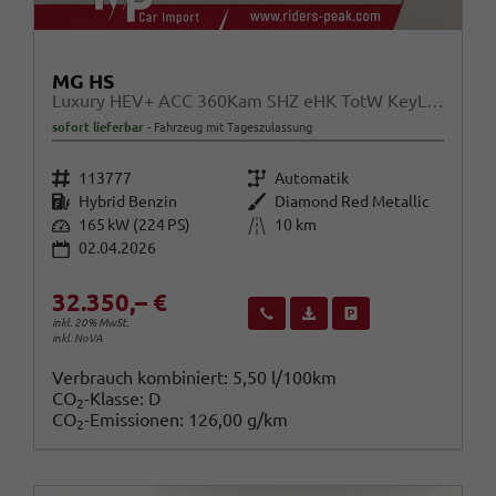
MG HS
Luxury HEV+ ACC 360Kam SHZ eHK TotW KeyL 19Z
sofort lieferbar
Fahrzeug mit Tageszulassung
Fahrzeugnr.
Getriebe
113777
Automatik
Kraftstoff
Außenfarbe
Hybrid Benzin
Diamond Red Metallic
Leistung
Kilometerstand
165 kW (224 PS)
10 km
02.04.2026
32.350,– €
Wir rufen Sie an
Fahrzeugexposé (PDF)
Fahrzeug parken
inkl. 20% MwSt.
inkl. NoVA
Verbrauch kombiniert:
5,50 l/100km
CO
-Klasse:
D
2
CO
-Emissionen:
126,00 g/km
2