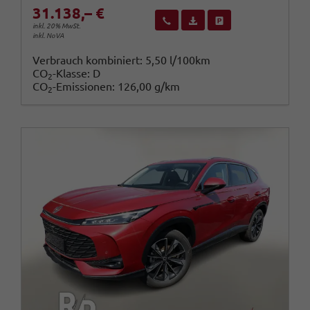
31.138,– €
Wir rufen Sie an
Fahrzeugexposé (PDF)
Fahrzeug parken
inkl. 20% MwSt.
inkl. NoVA
Verbrauch kombiniert:
5,50 l/100km
CO
-Klasse:
D
2
CO
-Emissionen:
126,00 g/km
2