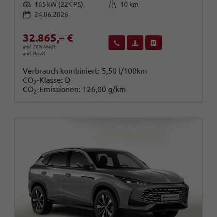
Leistung
Kilometerstand
165 kW (224 PS)
10 km
24.06.2026
32.865,– €
Wir rufen Sie an
Fahrzeugexposé (PDF)
Fahrzeug parken
inkl. 20% MwSt.
inkl. NoVA
Verbrauch kombiniert:
5,50 l/100km
CO
-Klasse:
D
2
CO
-Emissionen:
126,00 g/km
2