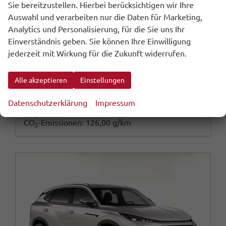
Sie bereitzustellen. Hierbei berücksichtigen wir Ihre
Fahrzeugnr.
Getriebe
113576
Automatik
Auswahl und verarbeiten nur die Daten für Marketing,
Kraftstoff
Außenfarbe
Hybrid Benzin
Sterling Silver
Analytics und Personalisierung, für die Sie uns Ihr
Leistung
Kilometerstand
165 kW (224 PS)
10 km
Einverständnis geben. Sie können Ihre Einwilligung
24.06.2026
jederzeit mit Wirkung für die Zukunft widerrufen.
32.865,– €
Wir rufen Sie an
Fahrzeugexposé (PDF)
Fahrzeug parken
inkl. 20% MwSt.
Alle akzeptieren
Einstellungen
inkl. NoVA
Datenschutzerklärung
Impressum
Verbrauch kombiniert:
5,50 l/100km
CO
-Klasse:
D
2
CO
-Emissionen:
126,00 g/km
2