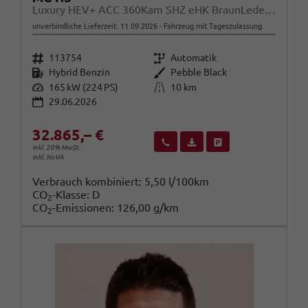
Luxury HEV+ ACC 360Kam SHZ eHK BraunLeder 19Z
unverbindliche Lieferzeit:
11.09.2026
Fahrzeug mit Tageszulassung
Fahrzeugnr.
Getriebe
113754
Automatik
Kraftstoff
Außenfarbe
Hybrid Benzin
Pebble Black
Leistung
Kilometerstand
165 kW (224 PS)
10 km
29.06.2026
32.865,– €
Wir rufen Sie an
Fahrzeugexposé (PDF)
Fahrzeug parken
inkl. 20% MwSt.
inkl. NoVA
Verbrauch kombiniert:
5,50 l/100km
CO
-Klasse:
D
2
CO
-Emissionen:
126,00 g/km
2