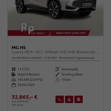
MG HS
Luxury HEV+ ACC 360Kam SHZ eHK BraunLeder 19Z
unverbindliche Lieferzeit:
11.09.2026
Fahrzeug mit Tageszulassung
Fahrzeugnr.
Getriebe
113753
Automatik
Kraftstoff
Außenfarbe
Hybrid Benzin
Sterling Silver
Leistung
Kilometerstand
165 kW (224 PS)
10 km
26.06.2026
32.865,– €
Wir rufen Sie an
Fahrzeugexposé (PDF)
Fahrzeug parken
inkl. 20% MwSt.
inkl. NoVA