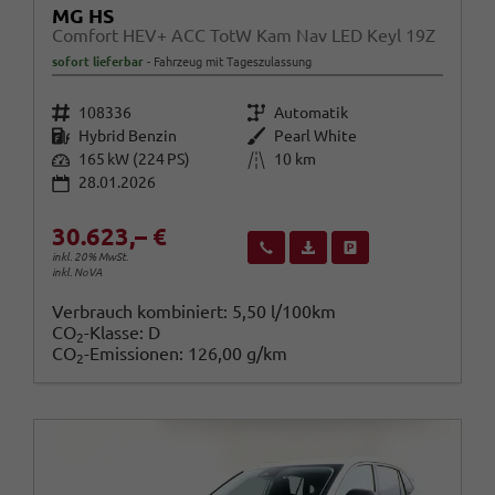
MG HS
Comfort HEV+ ACC TotW Kam Nav LED Keyl 19Z
sofort lieferbar
Fahrzeug mit Tageszulassung
Fahrzeugnr.
Getriebe
108336
Automatik
Kraftstoff
Außenfarbe
Hybrid Benzin
Pearl White
Leistung
Kilometerstand
165 kW (224 PS)
10 km
28.01.2026
30.623,– €
Wir rufen Sie an
Fahrzeugexposé (PDF)
Fahrzeug parken
inkl. 20% MwSt.
inkl. NoVA
Verbrauch kombiniert:
5,50 l/100km
CO
-Klasse:
D
2
CO
-Emissionen:
126,00 g/km
2