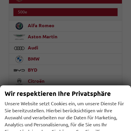
500e
Alfa Romeo
Aston Martin
Audi
BMW
BYD
Citroën
Cupra
Wir respektieren Ihre Privatsphäre
DS Automobiles
Unsere Website setzt Cookies ein, um unsere Dienste für
Sie bereitzustellen. Hierbei berücksichtigen wir Ihre
Fiat
Auswahl und verarbeiten nur die Daten für Marketing,
Analytics und Personalisierung, für die Sie uns Ihr
Ford