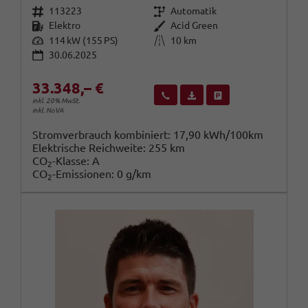
Fahrzeugnr.
Getriebe
113223
Automatik
Kraftstoff
Außenfarbe
Elektro
Acid Green
Leistung
Kilometerstand
114 kW (155 PS)
10 km
30.06.2025
33.348,– €
Wir rufen Sie an
Fahrzeugexposé (PDF)
Fahrzeug parken
inkl. 20% MwSt.
inkl. NoVA
Stromverbrauch kombiniert:
17,90 kWh/100km
Elektrische Reichweite:
255 km
CO
-Klasse:
A
2
CO
-Emissionen:
0 g/km
2