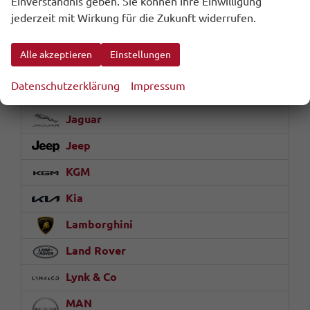
Einverständnis geben. Sie können Ihre Einwilligung
Geely
jederzeit mit Wirkung für die Zukunft widerrufen.
Honda
Alle akzeptieren
Einstellungen
Hyundai
Datenschutzerklärung
Impressum
Jaecoo
Jaguar
Jeep
KGM
Kia
Lamborghini
Land Rover
Lynk & Co
MAN