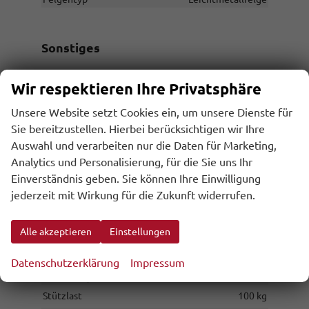
Sonstiges
Antriebsart
Verbrennungsmotor (ICE)
Wir respektieren Ihre Privatsphäre
Anzahl Sitzplätze
5
Unsere Website setzt Cookies ein, um unsere Dienste für
Anzahl Türen
5-türig
Sie bereitzustellen. Hierbei berücksichtigen wir Ihre
Erstzulassung
31.07.2026
Auswahl und verarbeiten nur die Daten für Marketing,
Garantieleistung
Fahrzeuggarantie
Analytics und Personalisierung, für die Sie uns Ihr
Einverständnis geben. Sie können Ihre Einwilligung
Innenausstattung
Grau
jederzeit mit Wirkung für die Zukunft widerrufen.
Kilometerstand
10
Lackierung
Metallic
Alle akzeptieren
Einstellungen
Leergewicht
1771 kg
Nichtraucher-Fahrzeug
vorhanden
Datenschutzerklärung
Impressum
Polsterung
Stoff
Stützlast
100 kg