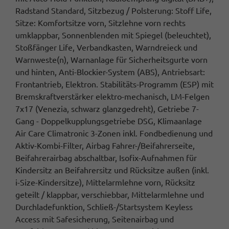
Radstand Standard, Sitzbezug / Polsterung: Stoff Life,
Sitze: Komfortsitze vorn, Sitzlehne vorn rechts
umklappbar, Sonnenblenden mit Spiegel (beleuchtet),
Stoßfänger Life, Verbandkasten, Warndreieck und
Warnweste(n), Warnanlage für Sicherheitsgurte vorn
und hinten, Anti-Blockier-System (ABS), Antriebsart:
Frontantrieb, Elektron. Stabilitäts-Programm (ESP) mit
Bremskraftverstärker elektro-mechanisch, LM-Felgen
7x17 (Venezia, schwarz glanzgedreht), Getriebe 7-
Gang - Doppelkupplungsgetriebe DSG, Klimaanlage
Air Care Climatronic 3-Zonen inkl. Fondbedienung und
Aktiv-Kombi-Filter, Airbag Fahrer-/Beifahrerseite,
Beifahrerairbag abschaltbar, Isofix-Aufnahmen für
Kindersitz an Beifahrersitz und Rücksitze außen (inkl.
i-Size-Kindersitze), Mittelarmlehne vorn, Rücksitz
geteilt / klappbar, verschiebbar, Mittelarmlehne und
Durchladefunktion, Schließ-/Startsystem Keyless
Access mit Safesicherung, Seitenairbag und