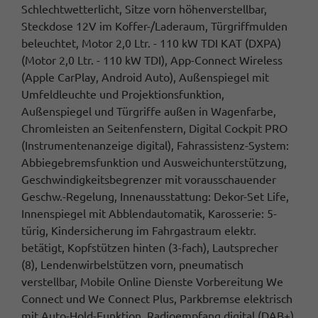
Schlechtwetterlicht, Sitze vorn höhenverstellbar,
Steckdose 12V im Koffer-/Laderaum, Türgriffmulden
beleuchtet, Motor 2,0 Ltr. - 110 kW TDI KAT (DXPA)
(Motor 2,0 Ltr. - 110 kW TDI), App-Connect Wireless
(Apple CarPlay, Android Auto), Außenspiegel mit
Umfeldleuchte und Projektionsfunktion,
Außenspiegel und Türgriffe außen in Wagenfarbe,
Chromleisten an Seitenfenstern, Digital Cockpit PRO
(Instrumentenanzeige digital), Fahrassistenz-System:
Abbiegebremsfunktion und Ausweichunterstützung,
Geschwindigkeitsbegrenzer mit vorausschauender
Geschw.-Regelung, Innenausstattung: Dekor-Set Life,
Innenspiegel mit Abblendautomatik, Karosserie: 5-
türig, Kindersicherung im Fahrgastraum elektr.
betätigt, Kopfstützen hinten (3-fach), Lautsprecher
(8), Lendenwirbelstützen vorn, pneumatisch
verstellbar, Mobile Online Dienste Vorbereitung We
Connect und We Connect Plus, Parkbremse elektrisch
mit Auto-Hold-Funktion, Radioempfang digital (DAB+),