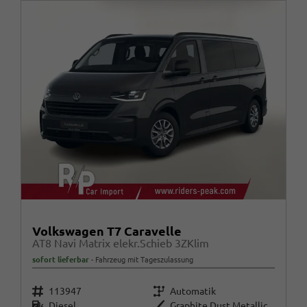
Volkswagen T7 Caravelle
AT8 Navi Matrix elekr.Schieb 3ZKlim
sofort lieferbar
Fahrzeug mit Tageszulassung
Fahrzeugnr.
Getriebe
113947
Automatik
Kraftstoff
Außenfarbe
Diesel
Graphite Dust Metallic