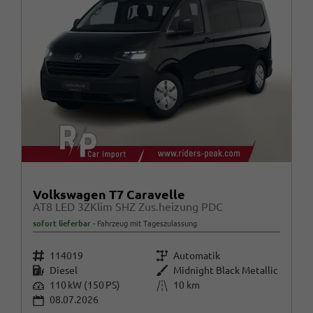
Volkswagen T7 Caravelle
AT8 LED 3ZKlim SHZ Zus.heizung PDC
sofort lieferbar
Fahrzeug mit Tageszulassung
Fahrzeugnr.
Getriebe
114019
Automatik
Kraftstoff
Außenfarbe
Diesel
Midnight Black Metallic
Leistung
Kilometerstand
110 kW (150 PS)
10 km
08.07.2026