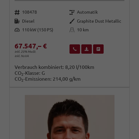
Fahrzeugnr.
Getriebe
108478
Automatik
Kraftstoff
Außenfarbe
Diesel
Graphite Dust Metallic
Leistung
Kilometerstand
110 kW (150 PS)
10 km
67.547,– €
Wir rufen Sie an
Fahrzeugexposé (PDF)
Fahrzeug parken
inkl. 20% MwSt.
inkl. NoVA
Verbrauch kombiniert:
8,20 l/100km
CO
-Klasse:
G
2
CO
-Emissionen:
214,00 g/km
2