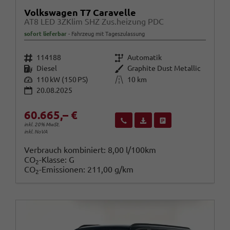
Volkswagen T7 Caravelle
AT8 LED 3ZKlim SHZ Zus.heizung PDC
sofort lieferbar
Fahrzeug mit Tageszulassung
Fahrzeugnr.
Getriebe
114188
Automatik
Kraftstoff
Außenfarbe
Diesel
Graphite Dust Metallic
Leistung
Kilometerstand
110 kW (150 PS)
10 km
20.08.2025
60.665,– €
Wir rufen Sie an
Fahrzeugexposé (PDF)
Fahrzeug parken
inkl. 20% MwSt.
inkl. NoVA
Verbrauch kombiniert:
8,00 l/100km
CO
-Klasse:
G
2
CO
-Emissionen:
211,00 g/km
2