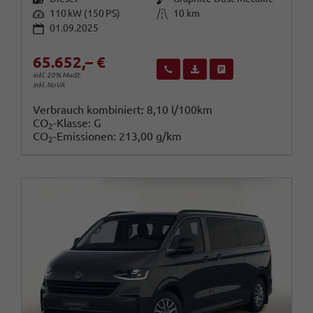
Leistung
Kilometerstand
110 kW (150 PS)
10 km
01.09.2025
65.652,– €
Wir rufen Sie an
Fahrzeugexposé (PDF)
Fahrzeug parken
inkl. 20% MwSt.
inkl. NoVA
Verbrauch kombiniert:
8,10 l/100km
CO
-Klasse:
G
2
CO
-Emissionen:
213,00 g/km
2