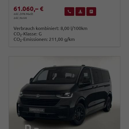
61.060,– €
Wir rufen Sie an
Fahrzeugexposé (PDF)
Fahrzeug parken
inkl. 20% MwSt.
inkl. NoVA
Verbrauch kombiniert:
8,00 l/100km
CO
-Klasse:
G
2
CO
-Emissionen:
211,00 g/km
2