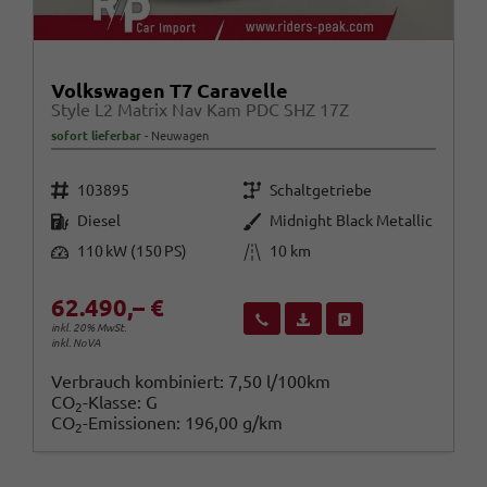
Volkswagen T7 Caravelle
Style L2 Matrix Nav Kam PDC SHZ 17Z
sofort lieferbar
Neuwagen
Fahrzeugnr.
Getriebe
103895
Schaltgetriebe
Kraftstoff
Außenfarbe
Diesel
Midnight Black Metallic
Leistung
Kilometerstand
110 kW (150 PS)
10 km
62.490,– €
Wir rufen Sie an
Fahrzeugexposé (PDF)
Fahrzeug parken
inkl. 20% MwSt.
inkl. NoVA
Verbrauch kombiniert:
7,50 l/100km
CO
-Klasse:
G
2
CO
-Emissionen:
196,00 g/km
2