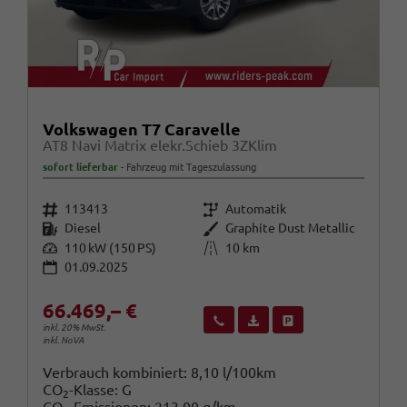
Volkswagen T7 Caravelle
AT8 Navi Matrix elekr.Schieb 3ZKlim
sofort lieferbar
Fahrzeug mit Tageszulassung
Fahrzeugnr.
Getriebe
113413
Automatik
Kraftstoff
Außenfarbe
Diesel
Graphite Dust Metallic
Leistung
Kilometerstand
110 kW (150 PS)
10 km
01.09.2025
66.469,– €
Wir rufen Sie an
Fahrzeugexposé (PDF)
Fahrzeug parken
inkl. 20% MwSt.
inkl. NoVA
Verbrauch kombiniert:
8,10 l/100km
CO
-Klasse:
G
2