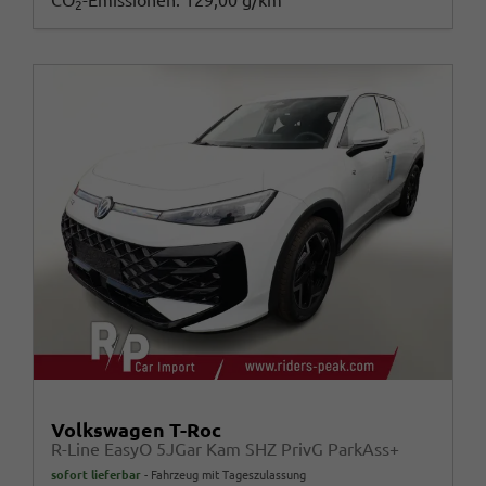
CO
-Emissionen:
129,00 g/km
2
Volkswagen T-Roc
R-Line EasyO 5JGar Kam SHZ PrivG ParkAss+
sofort lieferbar
Fahrzeug mit Tageszulassung