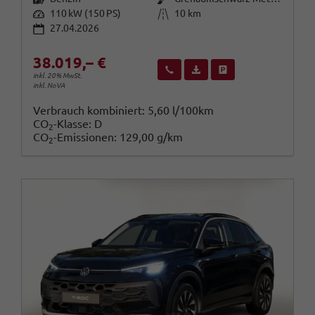
Leistung
Kilometerstand
110 kW (150 PS)
10 km
27.04.2026
38.019,– €
Wir rufen Sie an
Fahrzeugexposé (PDF)
Fahrzeug parken
inkl. 20% MwSt.
inkl. NoVA
Verbrauch kombiniert:
5,60 l/100km
CO
-Klasse:
D
2
CO
-Emissionen:
129,00 g/km
2