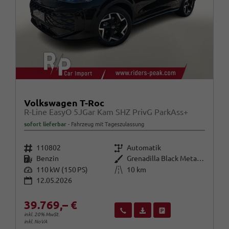
Volkswagen T-Roc
R-Line EasyO 5JGar Kam SHZ PrivG ParkAss+
sofort lieferbar
Fahrzeug mit Tageszulassung
Fahrzeugnr.
Getriebe
110802
Automatik
Kraftstoff
Außenfarbe
Benzin
Grenadilla Black Metallic
Leistung
Kilometerstand
110 kW (150 PS)
10 km
12.05.2026
39.769,– €
Wir rufen Sie an
Fahrzeugexposé (PDF)
Fahrzeug parken
inkl. 20% MwSt.
inkl. NoVA