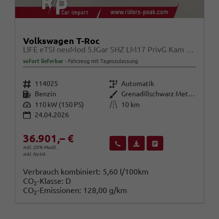
Volkswagen T-Roc
LIFE eTSI neuMod 5JGar SHZ LM17 PrivG Kam Alarm
sofort lieferbar
Fahrzeug mit Tageszulassung
Fahrzeugnr.
Getriebe
114025
Automatik
Kraftstoff
Außenfarbe
Benzin
Grenadillschwarz Metallic
Leistung
Kilometerstand
110 kW (150 PS)
10 km
24.04.2026
36.901,– €
Wir rufen Sie an
Fahrzeugexposé (PDF)
Fahrzeug parken
inkl. 20% MwSt.
inkl. NoVA
Verbrauch kombiniert:
5,60 l/100km
CO
-Klasse:
D
2
CO
-Emissionen:
128,00 g/km
2