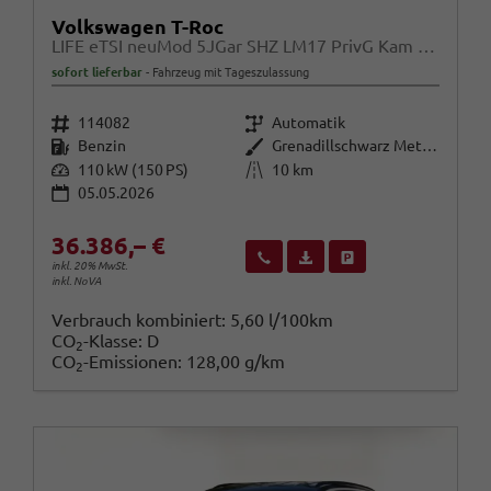
Volkswagen T-Roc
LIFE eTSI neuMod 5JGar SHZ LM17 PrivG Kam Alarm
sofort lieferbar
Fahrzeug mit Tageszulassung
Fahrzeugnr.
Getriebe
114082
Automatik
Kraftstoff
Außenfarbe
Benzin
Grenadillschwarz Metallic
Leistung
Kilometerstand
110 kW (150 PS)
10 km
05.05.2026
36.386,– €
Wir rufen Sie an
Fahrzeugexposé (PDF)
Fahrzeug parken
inkl. 20% MwSt.
inkl. NoVA
Verbrauch kombiniert:
5,60 l/100km
CO
-Klasse:
D
2
CO
-Emissionen:
128,00 g/km
2