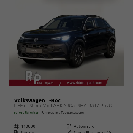
Volkswagen T-Roc
LIFE eTSI neuMod AHK 5JGar SHZ LM17 PrivG Kam
sofort lieferbar
Fahrzeug mit Tageszulassung
Fahrzeugnr.
Getriebe
113880
Automatik
Kraftstoff
Außenfarbe
Benzin
Grenadillschwarz Metallic