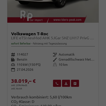
Volkswagen T-Roc
LIFE eTSI neuMod AHK 5JGar SHZ LM17 PrivG Kam
sofort lieferbar
Fahrzeug mit Tageszulassung
Fahrzeugnr.
Getriebe
114027
Automatik
Kraftstoff
Außenfarbe
Benzin
Grenadillschwarz Metallic
Leistung
Kilometerstand
110 kW (150 PS)
10 km
27.04.2026
38.019,– €
Wir rufen Sie an
Fahrzeugexposé (PDF)
Fahrzeug parken
inkl. 20% MwSt.
inkl. NoVA
Verbrauch kombiniert:
5,60 l/100km
CO
-Klasse:
D
2