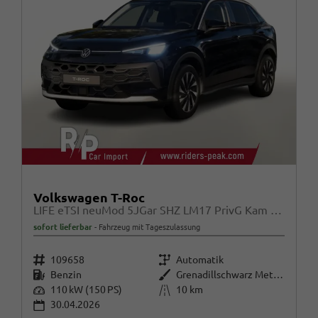
Volkswagen T-Roc
LIFE eTSI neuMod 5JGar SHZ LM17 PrivG Kam Alarm
sofort lieferbar
Fahrzeug mit Tageszulassung
Fahrzeugnr.
Getriebe
109658
Automatik
Kraftstoff
Außenfarbe
Benzin
Grenadillschwarz Metallic
Leistung
Kilometerstand
110 kW (150 PS)
10 km
30.04.2026