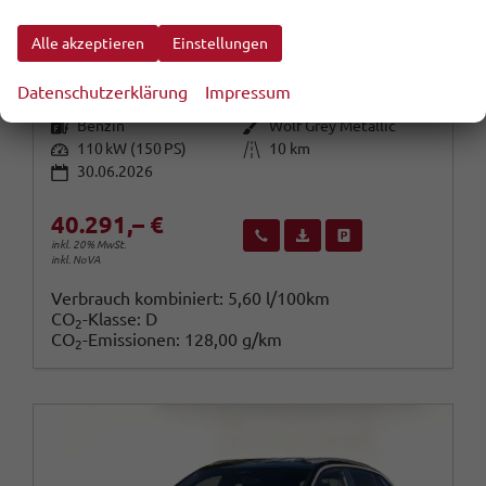
Volkswagen T-Roc
R-Line EasyO 3JGar SHZ Kam ParkAss+ 18Z
Alle akzeptieren
Einstellungen
unverbindliche Lieferzeit:
07.08.2026
Fahrzeug mit Tageszulassung
Datenschutzerklärung
Impressum
Fahrzeugnr.
Getriebe
114005
Automatik
Kraftstoff
Außenfarbe
Benzin
Wolf Grey Metallic
Leistung
Kilometerstand
110 kW (150 PS)
10 km
30.06.2026
40.291,– €
Wir rufen Sie an
Fahrzeugexposé (PDF)
Fahrzeug parken
inkl. 20% MwSt.
inkl. NoVA
Verbrauch kombiniert:
5,60 l/100km
CO
-Klasse:
D
2
CO
-Emissionen:
128,00 g/km
2