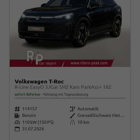
Volkswagen T-Roc
R-Line EasyO 3JGar SHZ Kam ParkAss+ 18Z
sofort lieferbar
Fahrzeug mit Tageszulassung
Fahrzeugnr.
Getriebe
114157
Automatik
Kraftstoff
Außenfarbe
Benzin
Grenadillschwarz Metallic
Leistung
Kilometerstand
110 kW (150 PS)
10 km
31.07.2026