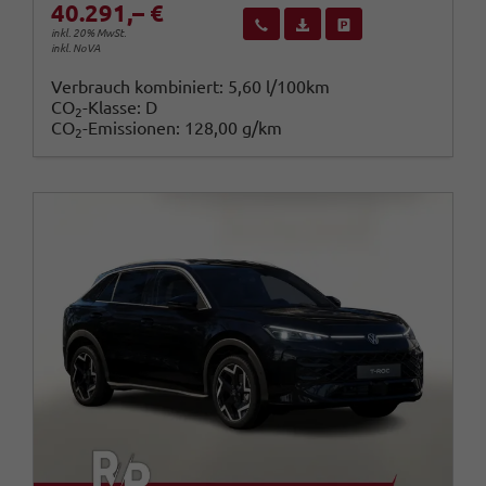
40.291,– €
Wir rufen Sie an
Fahrzeugexposé (PDF)
Fahrzeug parken
inkl. 20% MwSt.
inkl. NoVA
Verbrauch kombiniert:
5,60 l/100km
CO
-Klasse:
D
2
CO
-Emissionen:
128,00 g/km
2