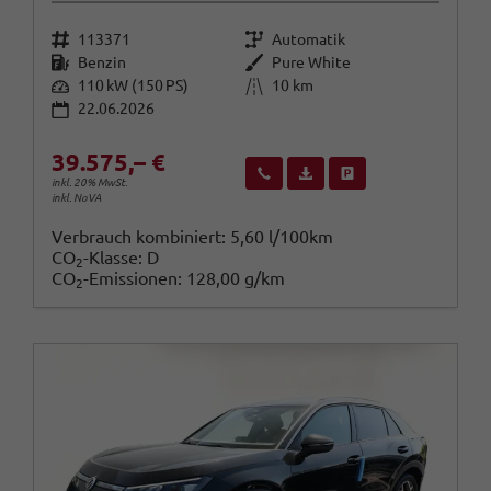
Fahrzeugnr.
Getriebe
113371
Automatik
Kraftstoff
Außenfarbe
Benzin
Pure White
Leistung
Kilometerstand
110 kW (150 PS)
10 km
22.06.2026
39.575,– €
Wir rufen Sie an
Fahrzeugexposé (PDF)
Fahrzeug parken
inkl. 20% MwSt.
inkl. NoVA
Verbrauch kombiniert:
5,60 l/100km
CO
-Klasse:
D
2
CO
-Emissionen:
128,00 g/km
2