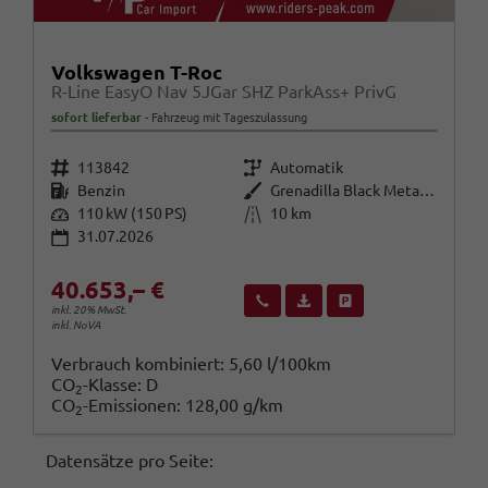
Volkswagen T-Roc
R-Line EasyO Nav 5JGar SHZ ParkAss+ PrivG
sofort lieferbar
Fahrzeug mit Tageszulassung
Fahrzeugnr.
Getriebe
113842
Automatik
Kraftstoff
Außenfarbe
Benzin
Grenadilla Black Metallic
Leistung
Kilometerstand
110 kW (150 PS)
10 km
31.07.2026
40.653,– €
Wir rufen Sie an
Fahrzeugexposé (PDF)
Fahrzeug parken
inkl. 20% MwSt.
inkl. NoVA
Verbrauch kombiniert:
5,60 l/100km
CO
-Klasse:
D
2
CO
-Emissionen:
128,00 g/km
2
Datensätze pro Seite: