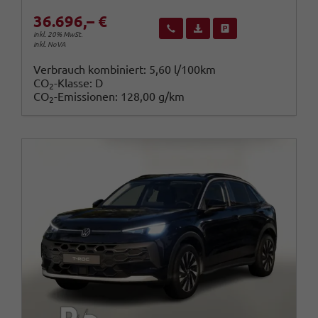
36.696,– €
Wir rufen Sie an
Fahrzeugexposé (PDF)
Fahrzeug parken
inkl. 20% MwSt.
inkl. NoVA
Verbrauch kombiniert:
5,60 l/100km
CO
-Klasse:
D
2
CO
-Emissionen:
128,00 g/km
2