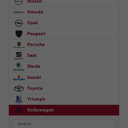
Nissan
Omoda
Opel
Peugeot
Porsche
Seat
Skoda
Suzuki
Toyota
Triumph
Volkswagen
Amarok