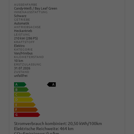
AUSSENFARBE
Candy-Weiß / Bay Leaf Green
INNENAUSSTATTUNG
Schwarz
GETRIEBE
Automatik
ANTRIEBSACHSE
Heckantrieb
LEISTUNG
210 kW (286 PS)
KRAFTSTOFF
Elektro
KATEGORIE
Van/Minibus
KILOMETERSTAND
10 km
ERSTZULASSUNG
31.07.2026
ZUSTAND
unfallfrei
Stromverbrauch kombiniert:
20,50 kWh/100km
Elektrische Reichweite:
464 km
CO
-Emissionen:
0 g/km