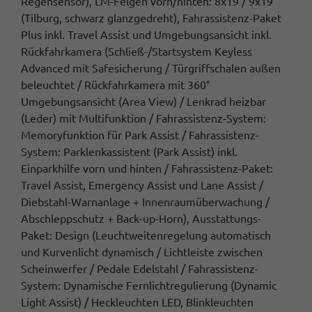
Regensensor), LM-Felgen vorn/hinten: 8x19 / 9x19
(Tilburg, schwarz glanzgedreht), Fahrassistenz-Paket
Plus inkl. Travel Assist und Umgebungsansicht inkl.
Rückfahrkamera (Schließ-/Startsystem Keyless
Advanced mit Safesicherung / Türgriffschalen außen
beleuchtet / Rückfahrkamera mit 360°
Umgebungsansicht (Area View) / Lenkrad heizbar
(Leder) mit Multifunktion / Fahrassistenz-System:
Memoryfunktion für Park Assist / Fahrassistenz-
System: Parklenkassistent (Park Assist) inkl.
Einparkhilfe vorn und hinten / Fahrassistenz-Paket:
Travel Assist, Emergency Assist und Lane Assist /
Diebstahl-Warnanlage + Innenraumüberwachung /
Abschleppschutz + Back-up-Horn), Ausstattungs-
Paket: Design (Leuchtweitenregelung automatisch
und Kurvenlicht dynamisch / Lichtleiste zwischen
Scheinwerfer / Pedale Edelstahl / Fahrassistenz-
System: Dynamische Fernlichtregulierung (Dynamic
Light Assist) / Heckleuchten LED, Blinkleuchten