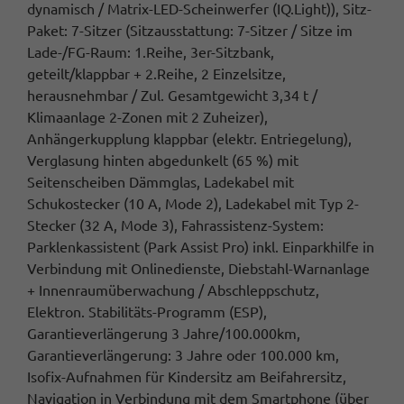
dynamisch / Matrix-LED-Scheinwerfer (IQ.Light)), Sitz-
Paket: 7-Sitzer (Sitzausstattung: 7-Sitzer / Sitze im
Lade-/FG-Raum: 1.Reihe, 3er-Sitzbank,
geteilt/klappbar + 2.Reihe, 2 Einzelsitze,
herausnehmbar / Zul. Gesamtgewicht 3,34 t /
Klimaanlage 2-Zonen mit 2 Zuheizer),
Anhängerkupplung klappbar (elektr. Entriegelung),
Verglasung hinten abgedunkelt (65 %) mit
Seitenscheiben Dämmglas, Ladekabel mit
Schukostecker (10 A, Mode 2), Ladekabel mit Typ 2-
Stecker (32 A, Mode 3), Fahrassistenz-System:
Parklenkassistent (Park Assist Pro) inkl. Einparkhilfe in
Verbindung mit Onlinedienste, Diebstahl-Warnanlage
+ Innenraumüberwachung / Abschleppschutz,
Elektron. Stabilitäts-Programm (ESP),
Garantieverlängerung 3 Jahre/100.000km,
Garantieverlängerung: 3 Jahre oder 100.000 km,
Isofix-Aufnahmen für Kindersitz am Beifahrersitz,
Navigation in Verbindung mit dem Smartphone (über