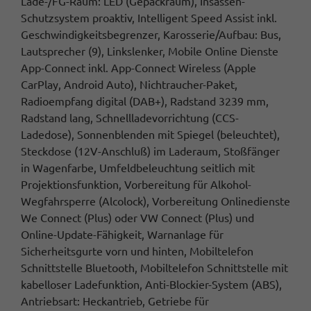
Lade-/FG-Raum: LED (Gepäckraum), Insassen-
Schutzsystem proaktiv, Intelligent Speed Assist inkl.
Geschwindigkeitsbegrenzer, Karosserie/Aufbau: Bus,
Lautsprecher (9), Linkslenker, Mobile Online Dienste
App-Connect inkl. App-Connect Wireless (Apple
CarPlay, Android Auto), Nichtraucher-Paket,
Radioempfang digital (DAB+), Radstand 3239 mm,
Radstand lang, Schnellladevorrichtung (CCS-
Ladedose), Sonnenblenden mit Spiegel (beleuchtet),
Steckdose (12V-Anschluß) im Laderaum, Stoßfänger
in Wagenfarbe, Umfeldbeleuchtung seitlich mit
Projektionsfunktion, Vorbereitung für Alkohol-
Wegfahrsperre (Alcolock), Vorbereitung Onlinedienste
We Connect (Plus) oder VW Connect (Plus) und
Online-Update-Fähigkeit, Warnanlage für
Sicherheitsgurte vorn und hinten, Mobiltelefon
Schnittstelle Bluetooth, Mobiltelefon Schnittstelle mit
kabelloser Ladefunktion, Anti-Blockier-System (ABS),
Antriebsart: Heckantrieb, Getriebe für