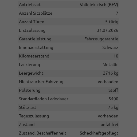
Antriebsart
Vollelektrisch (BEV)
Anzahl Sitzplätze
7
Anzahl Türen
5-türig
Erstzulassung
31.07.2026
Garantieleistung
Fahrzeuggarantie
Innenausstattung
Schwarz
Kilometerstand
10
Lackierung
Metallic
Leergewicht
2716 kg
Nichtraucher-Fahrzeug
vorhanden
Polsterung
Stoff
Standardladen-Ladedauer
5400
Stützlast
75 kg
Tageszulassung
vorhanden
Zustand
unfallfrei
Zustand, Beschaffenheit
Scheckheftgepflegt