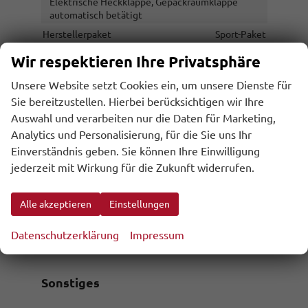
Elektrische Heckklappe, Gepäckraumklappe
automatisch betätigt
Herstellerpaket
Sport-Paket
Schiebetür
Schiebetür rechts
Wir respektieren Ihre Privatsphäre
Unsere Website setzt Cookies ein, um unsere Dienste für
Räder & Technik
Sie bereitzustellen. Hierbei berücksichtigen wir Ihre
Auswahl und verarbeiten nur die Daten für Marketing,
Analytics und Personalisierung, für die Sie uns Ihr
Antriebsachse
Heckantrieb
Einverständnis geben. Sie können Ihre Einwilligung
Fahrwerk- und Regelungssysteme
jederzeit mit Wirkung für die Zukunft widerrufen.
Antiblockiersystem (ABS), Elektronisches
Stabilitäts-Programm (ESP), Traktionskontrolle
(ASR/CTS/ETS), Reifendruckkontrolle
Alle akzeptieren
Einstellungen
Felgentyp
Leichtmetallfelge
Datenschutzerklärung
Reifentyp
Impressum
Sommerreifen
Sonstiges