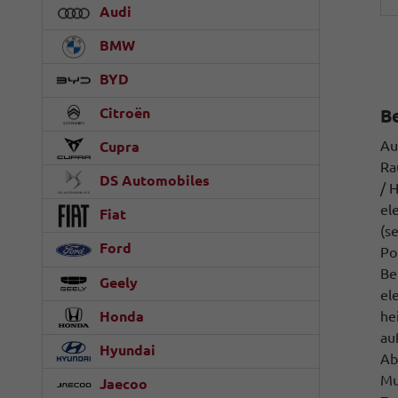
Audi
BMW
BYD
Citroën
B
Au
Cupra
Ra
DS Automobiles
/ 
el
Fiat
(s
Ford
Po
Be
Geely
el
Honda
he
au
Hyundai
Ab
Mu
Jaecoo