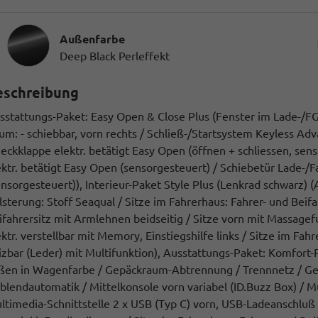
Außenfarbe
Deep Black Perleffekt
eschreibung
sstattungs-Paket: Easy Open & Close Plus (Fenster im Lade-/FG-
um: - schiebbar, vorn rechts / Schließ-/Startsystem Keyless A
Heckklappe elektr. betätigt Easy Open (öffnen + schliessen, sen
ektr. betätigt Easy Open (sensorgesteuert) / Schiebetür Lade-/F
ensorgesteuert)), Interieur-Paket Style Plus (Lenkrad schwarz)
lsterung: Stoff Seaqual / Sitze im Fahrerhaus: Fahrer- und Beif
ifahrersitz mit Armlehnen beidseitig / Sitze vorn mit Massagefu
ektr. verstellbar mit Memory, Einstiegshilfe links / Sitze im Fah
izbar (Leder) mit Multifunktion), Ausstattungs-Paket: Komfort-
ßen in Wagenfarbe / Gepäckraum-Abtrennung / Trennnetz / Ge
blendautomatik / Mittelkonsole vorn variabel (ID.Buzz Box) / 
ltimedia-Schnittstelle 2 x USB (Typ C) vorn, USB-Ladeanschluß (