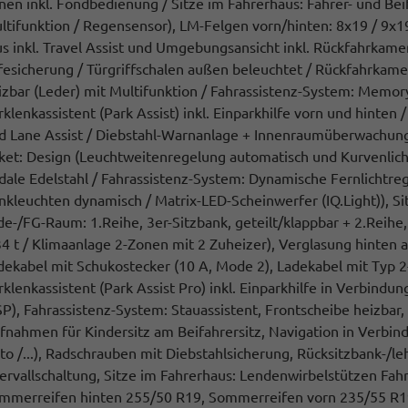
nen inkl. Fondbedienung / Sitze im Fahrerhaus: Fahrer- und Beif
ltifunktion / Regensensor), LM-Felgen vorn/hinten: 8x19 / 9x19
us inkl. Travel Assist und Umgebungsansicht inkl. Rückfahrkam
fesicherung / Türgriffschalen außen beleuchtet / Rückfahrkam
izbar (Leder) mit Multifunktion / Fahrassistenz-System: Memory
rklenkassistent (Park Assist) inkl. Einparkhilfe vorn und hinten 
d Lane Assist / Diebstahl-Warnanlage + Innenraumüberwachung
ket: Design (Leuchtweitenregelung automatisch und Kurvenlicht
dale Edelstahl / Fahrassistenz-System: Dynamische Fernlichtreg
inkleuchten dynamisch / Matrix-LED-Scheinwerfer (IQ.Light)), Sitz
de-/FG-Raum: 1.Reihe, 3er-Sitzbank, geteilt/klappbar + 2.Reihe
34 t / Klimaanlage 2-Zonen mit 2 Zuheizer), Verglasung hinten
dekabel mit Schukostecker (10 A, Mode 2), Ladekabel mit Typ 2
rklenkassistent (Park Assist Pro) inkl. Einparkhilfe in Verbindu
SP), Fahrassistenz-System: Stauassistent, Frontscheibe heizbar,
fnahmen für Kindersitz am Beifahrersitz, Navigation in Verbi
to /...), Radschrauben mit Diebstahlsicherung, Rücksitzbank-/le
tervallschaltung, Sitze im Fahrerhaus: Lendenwirbelstützen Fahr
mmerreifen hinten 255/50 R19, Sommerreifen vorn 235/55 R19