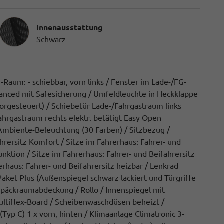
Innenausstattung
Innenausstattung
Schwarz
Raum: - schiebbar, vorn links / Fenster im Lade-/FG-
dvanced mit Safesicherung / Umfeldleuchte in Heckklappe
sorgesteuert) / Schiebetür Lade-/Fahrgastraum links
ahrgastraum rechts elektr. betätigt Easy Open
 (Ambiente-Beleuchtung (30 Farben) / Sitzbezug /
ahrersitz Komfort / Sitze im Fahrerhaus: Fahrer- und
nktion / Sitze im Fahrerhaus: Fahrer- und Beifahrersitz
rerhaus: Fahrer- und Beifahrersitz heizbar / Lenkrad
Paket Plus (Außenspiegel schwarz lackiert und Türgriffe
päckraumabdeckung / Rollo / Innenspiegel mit
Multiflex-Board / Scheibenwaschdüsen beheizt /
Typ C) 1 x vorn, hinten / Klimaanlage Climatronic 3-