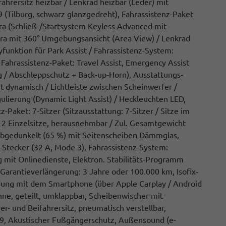
ahrersitz heizbar / Lenkrad heizbar (Leder) mit
 (Tilburg, schwarz glanzgedreht), Fahrassistenz-Paket
era (Schließ-/Startsystem Keyless Advanced mit
era mit 360° Umgebungsansicht (Area View) / Lenkrad
funktion für Park Assist / Fahrassistenz-System:
/ Fahrassistenz-Paket: Travel Assist, Emergency Assist
 / Abschleppschutz + Back-up-Horn), Ausstattungs-
 dynamisch / Lichtleiste zwischen Scheinwerfer /
ulierung (Dynamic Light Assist) / Heckleuchten LED,
-Paket: 7-Sitzer (Sitzausstattung: 7-Sitzer / Sitze im
, 2 Einzelsitze, herausnehmbar / Zul. Gesamtgewicht
 abgedunkelt (65 %) mit Seitenscheiben Dämmglas,
-Stecker (32 A, Mode 3), Fahrassistenz-System:
ng mit Onlinedienste, Elektron. Stabilitäts-Programm
 Garantieverlängerung: 3 Jahre oder 100.000 km, Isofix-
ndung mit dem Smartphone (über Apple Carplay / Android
hne, geteilt, umklappbar, Scheibenwischer mit
er- und Beifahrersitz, pneumatisch verstellbar,
, Akustischer Fußgängerschutz, Außensound (e-