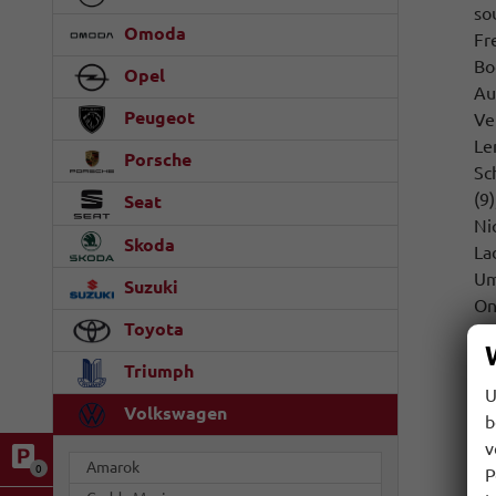
so
Omoda
Fr
Bo
Opel
Au
Peugeot
Ve
Le
Porsche
Sc
(9
Seat
Ni
Skoda
La
Um
Suzuki
On
Toyota
vo
Bl
Triumph
Be
U
vo
Volkswagen
b
Ve
v
ge
Amarok
0
P
Sy