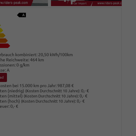
rbrauch kombiniert:
20,50 kWh/100km
che Reichweite:
464 km
ssionen:
0 g/km
sse:
A
ad
osten bei 15.000 km pro Jahr:
987,08 €
ten (niedrig)
:
0,- €
(Kosten Durchschnitt 10 Jahre)
ten (mittel)
:
0,- €
(Kosten Durchschnitt 10 Jahre)
ten (hoch)
:
0,- €
(Kosten Durchschnitt 10 Jahre)
euer:
0,- €