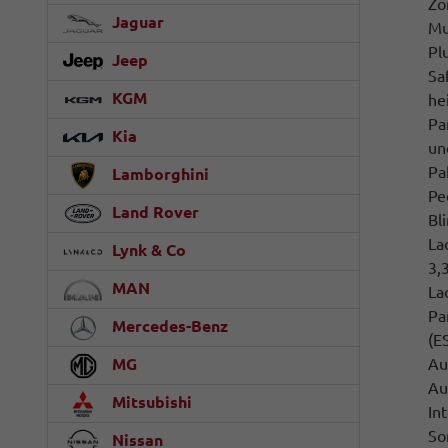
Zo
Jaguar
Mu
Pl
Jeep
Sa
KGM
he
Pa
Kia
un
Pa
Lamborghini
Pe
Land Rover
Bl
La
Lynk & Co
3,
MAN
La
Pa
Mercedes-Benz
(E
Au
MG
Au
Mitsubishi
In
So
Nissan