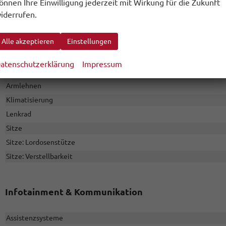
önnen Ihre Einwilligung jederzeit mit Wirkung für die Zukunft
ßgänger- und Fahrraderkennung, Fahrassistenz-System: Spurhalt
iderrufen.
urwechselassistent (Side Assist) mit Auspark-Assistent und Au
Alle akzeptieren
Einstellungen
Innen
atenschutzerklärung
Impressum
Ambiente-Beleuchtung
Armlehnen
Klimatisierung
Lenkrad
Sitze
Sitze: Lordosenstütze
Sitze: Verstellbarkeit
Infotainment & Kommunikation
Assistenzsysteme