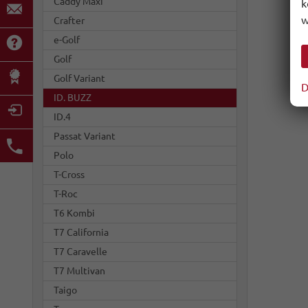
Caddy Maxi
k
Fu
w
Crafter
Sp
e-Golf
Golf
Golf Variant
D
ID. BUZZ
ID.4
Passat Variant
Polo
T-Cross
T-Roc
T6 Kombi
T7 California
T7 Caravelle
T7 Multivan
Taigo