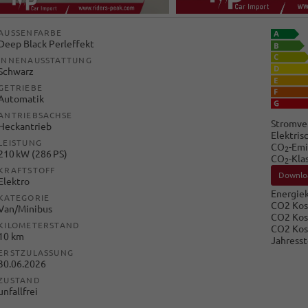
AUSSENFARBE
Deep Black Perleffekt
INNENAUSSTATTUNG
Schwarz
GETRIEBE
Automatik
ANTRIEBSACHSE
Stromve
Heckantrieb
Elektris
LEISTUNG
CO
-Emi
2
210 kW (286 PS)
CO
-Kla
2
KRAFTSTOFF
Downlo
Elektro
Energiek
KATEGORIE
CO2 Kos
Van/Minibus
CO2 Kos
KILOMETERSTAND
CO2 Kos
10 km
Jahresst
ERSTZULASSUNG
30.06.2026
ZUSTAND
unfallfrei