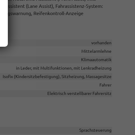
eassistent (Lane Assist), Fahrassistenz-System:
sstiegswarnung, Reifenkontroll-Anzeige
vorhanden
Mittelarmlehne
Klimaautomatik
in Leder, mit Multifunktionen, mit Lenkradheizung
Isofix (Kindersitzbefestigung), Sitzheizung, Massagesitze
Fahrer
Elektrisch verstellbarer Fahrersitz
Sprachsteuerung