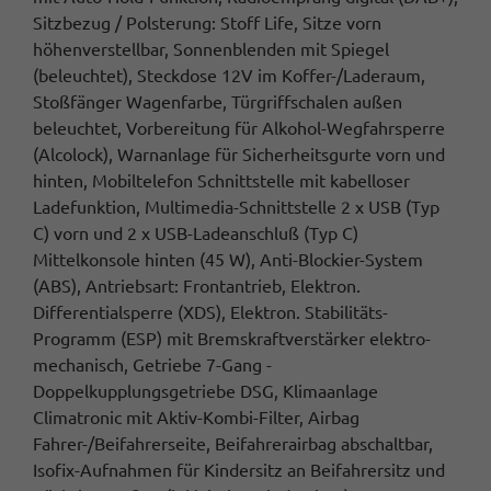
Sitzbezug / Polsterung: Stoff Life, Sitze vorn
höhenverstellbar, Sonnenblenden mit Spiegel
(beleuchtet), Steckdose 12V im Koffer-/Laderaum,
Stoßfänger Wagenfarbe, Türgriffschalen außen
beleuchtet, Vorbereitung für Alkohol-Wegfahrsperre
(Alcolock), Warnanlage für Sicherheitsgurte vorn und
hinten, Mobiltelefon Schnittstelle mit kabelloser
Ladefunktion, Multimedia-Schnittstelle 2 x USB (Typ
C) vorn und 2 x USB-Ladeanschluß (Typ C)
Mittelkonsole hinten (45 W), Anti-Blockier-System
(ABS), Antriebsart: Frontantrieb, Elektron.
Differentialsperre (XDS), Elektron. Stabilitäts-
Programm (ESP) mit Bremskraftverstärker elektro-
mechanisch, Getriebe 7-Gang -
Doppelkupplungsgetriebe DSG, Klimaanlage
Climatronic mit Aktiv-Kombi-Filter, Airbag
Fahrer-/Beifahrerseite, Beifahrerairbag abschaltbar,
Isofix-Aufnahmen für Kindersitz an Beifahrersitz und