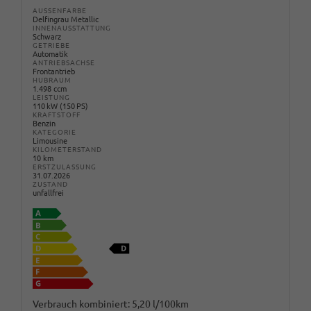
AUSSENFARBE
Delfingrau Metallic
INNENAUSSTATTUNG
Schwarz
GETRIEBE
Automatik
ANTRIEBSACHSE
Frontantrieb
HUBRAUM
1.498 ccm
LEISTUNG
110 kW (150 PS)
KRAFTSTOFF
Benzin
KATEGORIE
Limousine
KILOMETERSTAND
10 km
ERSTZULASSUNG
31.07.2026
ZUSTAND
unfallfrei
Verbrauch kombiniert:
5,20 l/100km