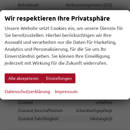
Antriebsart
Verbrennungsmotor (ICE)
Anzahl Sitzplätze
5
Wir respektieren Ihre Privatsphäre
Anzahl Türen
5-türig
Unsere Website setzt Cookies ein, um unsere Dienste für
Erstzulassung
31.07.2026
Sie bereitzustellen. Hierbei berücksichtigen wir Ihre
Garantieleistung
Fahrzeuggarantie
Auswahl und verarbeiten nur die Daten für Marketing,
Innenausstattung
Schwarz
Analytics und Personalisierung, für die Sie uns Ihr
Kilometerstand
10
Einverständnis geben. Sie können Ihre Einwilligung
Lackierung
Metallic
jederzeit mit Wirkung für die Zukunft widerrufen.
Leergewicht
1380 kg
Nichtraucher-Fahrzeug
vorhanden
Alle akzeptieren
Einstellungen
Polsterung
Stoff
Datenschutzerklärung
Impressum
Tageszulassung
vorhanden
Zustand
unfallfrei
Zustand, Beschaffenheit
Scheckheftgepflegt
Zustand, Fahrfähigkeit
fahrtauglich