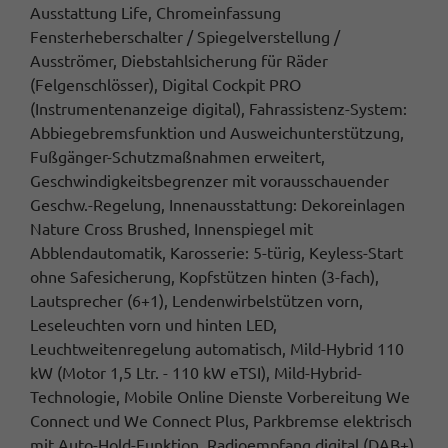
Ausstattung Life, Chromeinfassung
Fensterheberschalter / Spiegelverstellung /
Ausströmer, Diebstahlsicherung für Räder
(Felgenschlösser), Digital Cockpit PRO
(Instrumentenanzeige digital), Fahrassistenz-System:
Abbiegebremsfunktion und Ausweichunterstützung,
Fußgänger-Schutzmaßnahmen erweitert,
Geschwindigkeitsbegrenzer mit vorausschauender
Geschw.-Regelung, Innenausstattung: Dekoreinlagen
Nature Cross Brushed, Innenspiegel mit
Abblendautomatik, Karosserie: 5-türig, Keyless-Start
ohne Safesicherung, Kopfstützen hinten (3-fach),
Lautsprecher (6+1), Lendenwirbelstützen vorn,
Leseleuchten vorn und hinten LED,
Leuchtweitenregelung automatisch, Mild-Hybrid 110
kW (Motor 1,5 Ltr. - 110 kW eTSI), Mild-Hybrid-
Technologie, Mobile Online Dienste Vorbereitung We
Connect und We Connect Plus, Parkbremse elektrisch
mit Auto-Hold-Funktion, Radioempfang digital (DAB+),