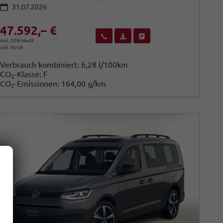
31.07.2026
47.592,– €
Wir rufen Sie an
Fahrzeugexposé (PDF)
Fahrzeug parken
inkl. 20% MwSt.
inkl. NoVA
Verbrauch kombiniert:
6,28 l/100km
CO
-Klasse:
F
2
CO
-Emissionen:
164,00 g/km
2