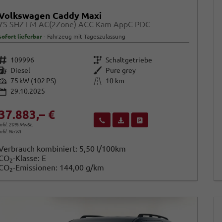
Volkswagen Caddy Maxi
7S SHZ LM AC(2Zone) ACC Kam AppC PDC
sofort lieferbar
Fahrzeug mit Tageszulassung
Fahrzeugnr.
Getriebe
109996
Schaltgetriebe
Kraftstoff
Außenfarbe
Diesel
Pure grey
Leistung
Kilometerstand
75 kW (102 PS)
10 km
29.10.2025
37.883,– €
Wir rufen Sie an
Fahrzeugexposé (PDF)
Fahrzeug parken
inkl. 20% MwSt.
inkl. NoVA
Verbrauch kombiniert:
5,50 l/100km
CO
-Klasse:
E
2
CO
-Emissionen:
144,00 g/km
2