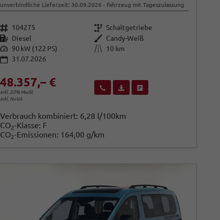
unverbindliche Lieferzeit:
30.09.2026
Fahrzeug mit Tageszulassung
Fahrzeugnr.
Getriebe
104275
Schaltgetriebe
Kraftstoff
Außenfarbe
Diesel
Candy-Weiß
Leistung
Kilometerstand
90 kW (122 PS)
10 km
31.07.2026
48.357,– €
Wir rufen Sie an
Fahrzeugexposé (PDF)
Fahrzeug parken
inkl. 20% MwSt.
inkl. NoVA
Verbrauch kombiniert:
6,28 l/100km
CO
-Klasse:
F
2
CO
-Emissionen:
164,00 g/km
2