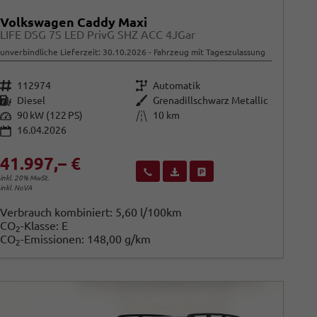
Volkswagen Caddy Maxi
LIFE DSG 7S LED PrivG SHZ ACC 4JGar
unverbindliche Lieferzeit:
30.10.2026
Fahrzeug mit Tageszulassung
Fahrzeugnr.
Getriebe
112974
Automatik
Kraftstoff
Außenfarbe
Diesel
Grenadillschwarz Metallic
Leistung
Kilometerstand
90 kW (122 PS)
10 km
16.04.2026
41.997,– €
Wir rufen Sie an
Fahrzeugexposé (PDF)
Fahrzeug parken
inkl. 20% MwSt.
inkl. NoVA
Verbrauch kombiniert:
5,60 l/100km
CO
-Klasse:
E
2
CO
-Emissionen:
148,00 g/km
2