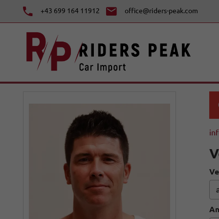
+43 699 164 11912
office@riders-peak.com
in
V
Ve
An