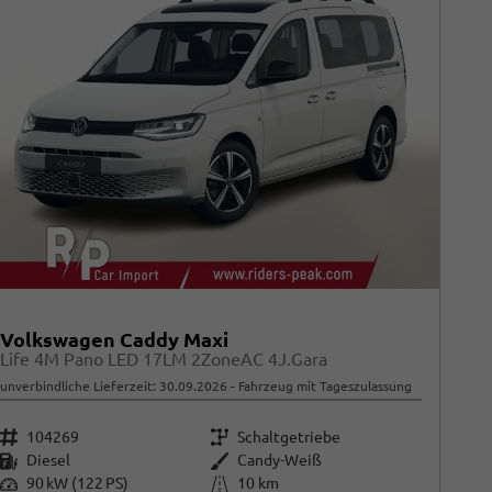
Volkswagen Caddy Maxi
Life 4M Pano LED 17LM 2ZoneAC 4J.Gara
unverbindliche Lieferzeit:
30.09.2026
Fahrzeug mit Tageszulassung
Fahrzeugnr.
Getriebe
104269
Schaltgetriebe
Kraftstoff
Außenfarbe
Diesel
Candy-Weiß
Leistung
Kilometerstand
90 kW (122 PS)
10 km