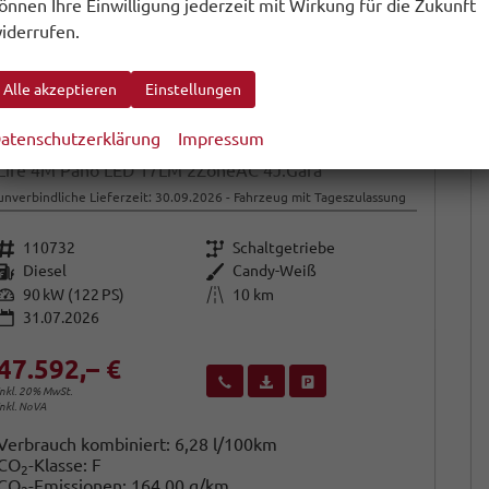
önnen Ihre Einwilligung jederzeit mit Wirkung für die Zukunft
iderrufen.
Alle akzeptieren
Einstellungen
atenschutzerklärung
Impressum
Volkswagen Caddy Maxi
Life 4M Pano LED 17LM 2ZoneAC 4J.Gara
unverbindliche Lieferzeit:
30.09.2026
Fahrzeug mit Tageszulassung
Fahrzeugnr.
Getriebe
110732
Schaltgetriebe
Kraftstoff
Außenfarbe
Diesel
Candy-Weiß
Leistung
Kilometerstand
90 kW (122 PS)
10 km
31.07.2026
47.592,– €
Wir rufen Sie an
Fahrzeugexposé (PDF)
Fahrzeug parken
inkl. 20% MwSt.
inkl. NoVA
Verbrauch kombiniert:
6,28 l/100km
CO
-Klasse:
F
2
CO
-Emissionen:
164,00 g/km