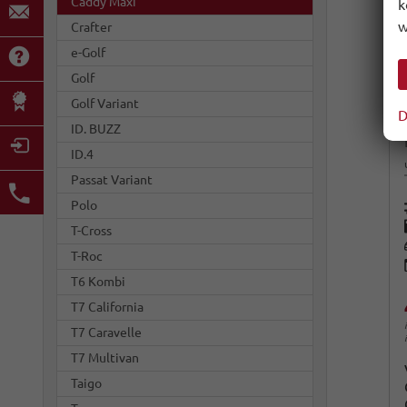
Caddy Maxi
k
w
Crafter
e-Golf
Golf
Golf Variant
D
ID. BUZZ
ID.4
Passat Variant
Polo
T-Cross
T-Roc
T6 Kombi
T7 California
T7 Caravelle
T7 Multivan
Taigo