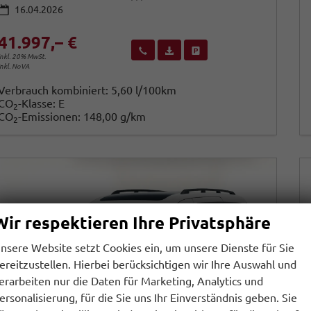
16.04.2026
41.997,– €
Wir rufen Sie an
Fahrzeugexposé (PDF)
Fahrzeug parken
inkl. 20% MwSt.
inkl. NoVA
Verbrauch kombiniert:
5,60 l/100km
CO
-Klasse:
E
2
CO
-Emissionen:
148,00 g/km
2
Wir respektieren Ihre Privatsphäre
nsere Website setzt Cookies ein, um unsere Dienste für Sie
ereitzustellen. Hierbei berücksichtigen wir Ihre Auswahl und
erarbeiten nur die Daten für Marketing, Analytics und
ersonalisierung, für die Sie uns Ihr Einverständnis geben. Sie