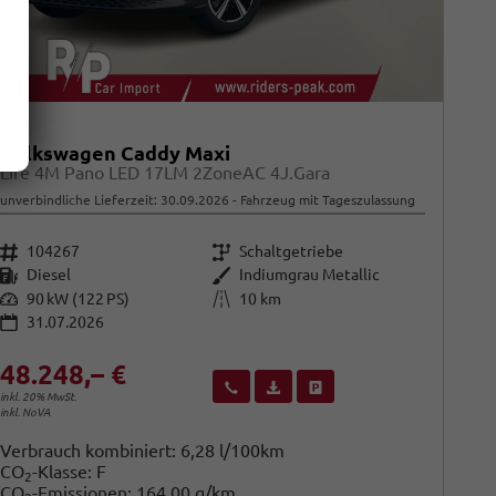
Volkswagen Caddy Maxi
Life 4M Pano LED 17LM 2ZoneAC 4J.Gara
unverbindliche Lieferzeit:
30.09.2026
Fahrzeug mit Tageszulassung
Fahrzeugnr.
Getriebe
104267
Schaltgetriebe
Kraftstoff
Außenfarbe
Diesel
Indiumgrau Metallic
Leistung
Kilometerstand
90 kW (122 PS)
10 km
31.07.2026
48.248,– €
Wir rufen Sie an
Fahrzeugexposé (PDF)
Fahrzeug parken
inkl. 20% MwSt.
inkl. NoVA
Verbrauch kombiniert:
6,28 l/100km
CO
-Klasse:
F
2
CO
-Emissionen:
164,00 g/km