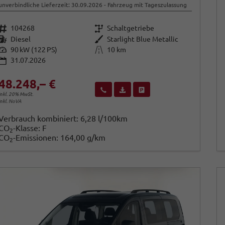
unverbindliche Lieferzeit:
30.09.2026
Fahrzeug mit Tageszulassung
Fahrzeugnr.
Getriebe
104268
Schaltgetriebe
Kraftstoff
Außenfarbe
Diesel
Starlight Blue Metallic
Leistung
Kilometerstand
90 kW (122 PS)
10 km
31.07.2026
48.248,– €
Wir rufen Sie an
Fahrzeugexposé (PDF)
Fahrzeug parken
inkl. 20% MwSt.
inkl. NoVA
Verbrauch kombiniert:
6,28 l/100km
CO
-Klasse:
F
2
CO
-Emissionen:
164,00 g/km
2