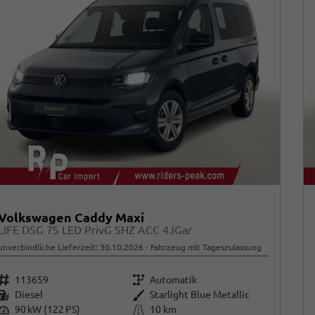
Volkswagen Caddy Maxi
LIFE DSG 7S LED PrivG SHZ ACC 4JGar
unverbindliche Lieferzeit:
30.10.2026
Fahrzeug mit Tageszulassung
Fahrzeugnr.
Getriebe
113659
Automatik
Kraftstoff
Außenfarbe
Diesel
Starlight Blue Metallic
Leistung
Kilometerstand
90 kW (122 PS)
10 km