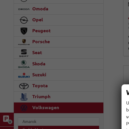
Omoda
Opel
Peugeot
Porsche
Seat
Skoda
Suzuki
Toyota
Triumph
U
Volkswagen
b
v
Amarok
0
P