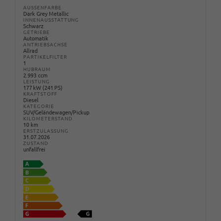
AUSSENFARBE
Dark Grey Metallic
INNENAUSSTATTUNG
Schwarz
GETRIEBE
Automatik
ANTRIEBSACHSE
Allrad
PARTIKELFILTER
1
HUBRAUM
2.993 ccm
LEISTUNG
177 kW (241 PS)
KRAFTSTOFF
Diesel
KATEGORIE
SUV/Geländewagen/Pickup
KILOMETERSTAND
10 km
ERSTZULASSUNG
31.07.2026
ZUSTAND
unfallfrei