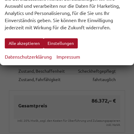
Kilometerstand
10
Auswahl und verarbeiten nur die Daten für Marketing,
Lackierung
Metallic
Analytics und Personalisierung, für die Sie uns Ihr
Einverständnis geben. Sie können Ihre Einwilligung
Leergewicht
2478 kg
jederzeit mit Wirkung für die Zukunft widerrufen.
Nichtraucher-Fahrzeug
vorhanden
Polsterung
Leder
Alle akzeptieren
Einstellungen
Rußpartikelfilter / SCR
vorhanden
Tageszulassung
vorhanden
Datenschutzerklärung
Impressum
Zustand
unfallfrei
Zustand, Beschaffenheit
Scheckheftgepflegt
Zustand, Fahrfähigkeit
fahrtauglich
86.372,– €
Gesamtpreis
inkl. 20% MwSt., zzgl. den Kosten für Überführung und Zulassungspapieren
inkl. NoVA