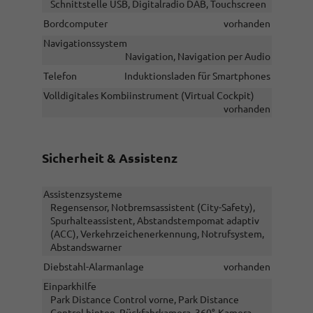
Schnittstelle USB, Digitalradio DAB, Touchscreen
Bordcomputer
vorhanden
Navigationssystem
Navigation, Navigation per Audio
Telefon
Induktionsladen für Smartphones
Volldigitales Kombiinstrument (Virtual Cockpit)
vorhanden
Sicherheit & Assistenz
Assistenzsysteme
Regensensor, Notbremsassistent (City-Safety),
Spurhalteassistent, Abstandstempomat adaptiv
(ACC), Verkehrzeichenerkennung, Notrufsystem,
Abstandswarner
Diebstahl-Alarmanlage
vorhanden
Einparkhilfe
Park Distance Control vorne, Park Distance
Control hinten, Rückfahrkamera, 360°-Kamera