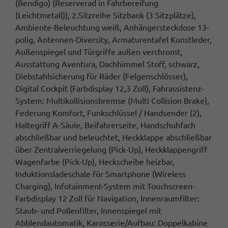
(Bendigo) (Reserverad in Fahrbereifung
(Leichtmetall)), 2.Sitzreihe Sitzbank (3 Sitzplätze),
Ambiente-Beleuchtung weiß, Anhängersteckdose 13-
polig, Antennen-Diversity, Armaturentafel Kunstleder,
Außenspiegel und Türgriffe außen verchromt,
Ausstattung Aventura, Dachhimmel Stoff, schwarz,
Diebstahlsicherung für Räder (Felgenschlösser),
Digital Cockpit (Farbdisplay 12,3 Zoll), Fahrassistenz-
System: Multikollisionsbremse (Multi Collision Brake),
Federung Komfort, Funkschlüssel / Handsender (2),
Haltegriff A-Säule, Beifahrerseite, Handschuhfach
abschließbar und beleuchtet, Heckklappe abschließbar
über Zentralverriegelung (Pick-Up), Heckklappengriff
Wagenfarbe (Pick-Up), Heckscheibe heizbar,
Induktionsladeschale für Smartphone (Wireless
Charging), Infotainment-System mit Touchscreen-
Farbdisplay 12 Zoll für Navigation, Innenraumfilter:
Staub- und Pollenfilter, Innenspiegel mit
Abblendautomatik, Karosserie/Aufbau: Doppelkabine