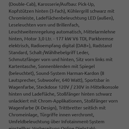
(Double-Cab), Karosserie/Aufbau: Pick-Up,
Kopfstützen hinten (3-fach), Kühlergrill schwarz mit
Chromleiste, Ladeflächenbeleuchtung LED (außen),
Leseleuchten vorn und Brillenfach,
Leuchtweitenregelung automatisch, Mittelarmlehne
hinten, Motor 3,0 Ltr. - 177 kW V6 TDI, Parkbremse
elektrisch, Radioempfang digital (DAB+), Radstand
Standard, Schalt-/Wählhebelgriff Leder,
Schmutzfänger vorn und hinten, Sitz vorn links mit
Kartentasche, Sonnenblenden mit Spiegel
(beleuchtet), Sound-System Harman-Kardon (8
Lautsprecher, Subwoofer, 640 Watt), Sportsbar in
Wagenfarbe, Steckdose 120V / 230V in Mittelkonsole
hinten und Ladefläche, Stoßfänger hinten schwarz
unlackiert mit Chrom-Applikationen, Stoßfänger vorn
Wagenfarbe (X-Design), Trittbretter seitlich mit
Chromeinlage, Türgriffe innen verchromt,
Umfeldbeleuchtung über Infotainment-System
einstellbar, Vorbereitung Online Diebstahl-