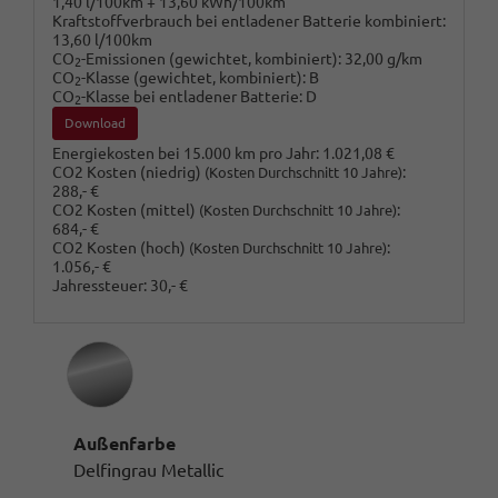
1,40 l/100km + 13,60 kWh/100km
Kraftstoffverbrauch bei entladener Batterie kombiniert:
13,60 l/100km
CO
-Emissionen (gewichtet, kombiniert):
32,00 g/km
2
CO
-Klasse (gewichtet, kombiniert):
B
2
CO
-Klasse bei entladener Batterie:
D
2
Download
Energiekosten bei 15.000 km pro Jahr:
1.021,08 €
CO2 Kosten (niedrig)
:
(Kosten Durchschnitt 10 Jahre)
288,- €
CO2 Kosten (mittel)
:
(Kosten Durchschnitt 10 Jahre)
684,- €
CO2 Kosten (hoch)
:
(Kosten Durchschnitt 10 Jahre)
1.056,- €
Jahressteuer:
30,- €
Außenfarbe
Delfingrau Metallic