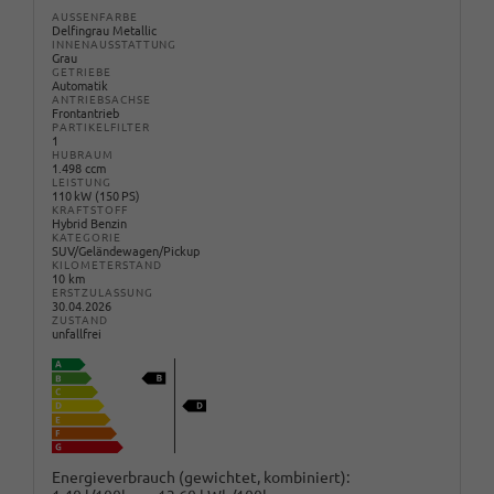
AUSSENFARBE
Delfingrau Metallic
INNENAUSSTATTUNG
Grau
GETRIEBE
Automatik
ANTRIEBSACHSE
Frontantrieb
PARTIKELFILTER
1
HUBRAUM
1.498 ccm
LEISTUNG
110 kW (150 PS)
KRAFTSTOFF
Hybrid Benzin
KATEGORIE
SUV/Geländewagen/Pickup
KILOMETERSTAND
10 km
ERSTZULASSUNG
30.04.2026
ZUSTAND
unfallfrei
Energieverbrauch (gewichtet, kombiniert):