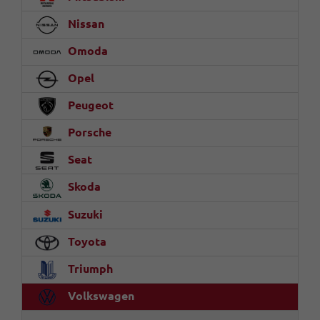
Nissan
Omoda
Opel
Peugeot
Porsche
Seat
Skoda
Suzuki
Toyota
Triumph
Volkswagen