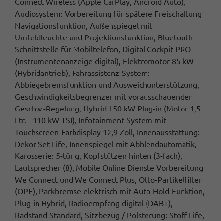
Connect Wireless (Apple CarPlay, Android Auto),
Audiosystem: Vorbereitung für spätere Freischaltung
Navigationsfunktion, Außenspiegel mit
Umfeldleuchte und Projektionsfunktion, Bluetooth-
Schnittstelle für Mobiltelefon, Digital Cockpit PRO
(Instrumentenanzeige digital), Elektromotor 85 kW
(Hybridantrieb), Fahrassistenz-System:
Abbiegebremsfunktion und Ausweichunterstützung,
Geschwindigkeitsbegrenzer mit vorausschauender
Geschw.-Regelung, Hybrid 150 kW Plug-in (Motor 1,5
Ltr. - 110 kW TSI), Infotainment-System mit
Touchscreen-Farbdisplay 12,9 Zoll, Innenausstattung:
Dekor-Set Life, Innenspiegel mit Abblendautomatik,
Karosserie: 5-türig, Kopfstützen hinten (3-fach),
Lautsprecher (8), Mobile Online Dienste Vorbereitung
We Connect und We Connect Plus, Otto-Partikelfilter
(OPF), Parkbremse elektrisch mit Auto-Hold-Funktion,
Plug-in Hybrid, Radioempfang digital (DAB+),
Radstand Standard, Sitzbezug / Polsterung: Stoff Life,