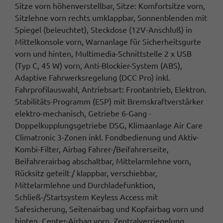
Sitze vorn höhenverstellbar, Sitze: Komfortsitze vorn,
Sitzlehne vorn rechts umklappbar, Sonnenblenden mit
Spiegel (beleuchtet), Steckdose (12V-Anschluß) in
Mittelkonsole vorn, Warnanlage für Sicherheitsgurte
vorn und hinten, Multimedia-Schnittstelle 2 x USB
(Typ C, 45 W) vorn, Anti-Blockier-System (ABS),
Adaptive Fahrwerksregelung (DCC Pro) inkl.
Fahrprofilauswahl, Antriebsart: Frontantrieb, Elektron.
Stabilitäts-Programm (ESP) mit Bremskraftverstärker
elektro-mechanisch, Getriebe 6-Gang -
Doppelkupplungsgetriebe DSG, Klimaanlage Air Care
Climatronic 3-Zonen inkl. Fondbedienung und Aktiv-
Kombi-Filter, Airbag Fahrer-/Beifahrerseite,
Beifahrerairbag abschaltbar, Mittelarmlehne vorn,
Rücksitz geteilt / klappbar, verschiebbar,
Mittelarmlehne und Durchladefunktion,
Schließ-/Startsystem Keyless Access mit
Safesicherung, Seitenairbag und Kopfairbag vorn und
hinten, Center-Airbag vorn, Zentralverriegelung,