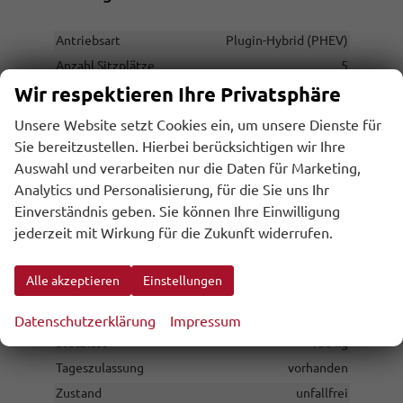
Antriebsart
Plugin-Hybrid (PHEV)
Anzahl Sitzplätze
5
Wir respektieren Ihre Privatsphäre
Anzahl Türen
5-türig
Erstzulassung
30.04.2026
Unsere Website setzt Cookies ein, um unsere Dienste für
Garantieleistung
Fahrzeuggarantie
Sie bereitzustellen. Hierbei berücksichtigen wir Ihre
Innenausstattung
Grau
Auswahl und verarbeiten nur die Daten für Marketing,
Analytics und Personalisierung, für die Sie uns Ihr
Kilometerstand
10
Einverständnis geben. Sie können Ihre Einwilligung
Lackierung
Metallic
jederzeit mit Wirkung für die Zukunft widerrufen.
Leergewicht
1866 kg
Nichtraucher-Fahrzeug
vorhanden
Alle akzeptieren
Einstellungen
Polsterung
Stoff
Rußpartikelfilter / SCR
vorhanden
Datenschutzerklärung
Impressum
Stützlast
100 kg
Tageszulassung
vorhanden
Zustand
unfallfrei