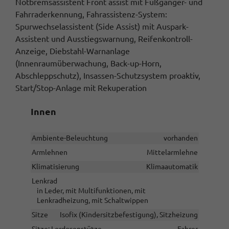
Notbremsassistent Front assist mit Fußgänger- und
Fahrraderkennung, Fahrassistenz-System:
Spurwechselassistent (Side Assist) mit Auspark-
Assistent und Ausstiegswarnung, Reifenkontroll-
Anzeige, Diebstahl-Warnanlage
(Innenraumüberwachung, Back-up-Horn,
Abschleppschutz), Insassen-Schutzsystem proaktiv,
Start/Stop-Anlage mit Rekuperation
Innen
Ambiente-Beleuchtung
vorhanden
Armlehnen
Mittelarmlehne
Klimatisierung
Klimaautomatik
Lenkrad
in Leder, mit Multifunktionen, mit
Lenkradheizung, mit Schaltwippen
Sitze
Isofix (Kindersitzbefestigung), Sitzheizung
Sitze: Lordosenstütze
Fahrer