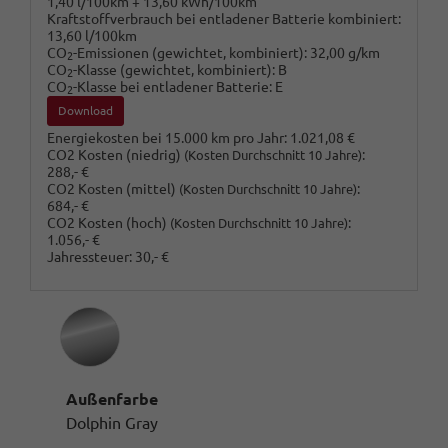
1,40 l/100km + 13,60 kWh/100km
Kraftstoffverbrauch bei entladener Batterie kombiniert:
13,60 l/100km
CO
-Emissionen (gewichtet, kombiniert):
32,00 g/km
2
CO
-Klasse (gewichtet, kombiniert):
B
2
CO
-Klasse bei entladener Batterie:
E
2
Download
Energiekosten bei 15.000 km pro Jahr:
1.021,08 €
CO2 Kosten (niedrig)
:
(Kosten Durchschnitt 10 Jahre)
288,- €
CO2 Kosten (mittel)
:
(Kosten Durchschnitt 10 Jahre)
684,- €
CO2 Kosten (hoch)
:
(Kosten Durchschnitt 10 Jahre)
1.056,- €
Jahressteuer:
30,- €
Außenfarbe
Dolphin Gray