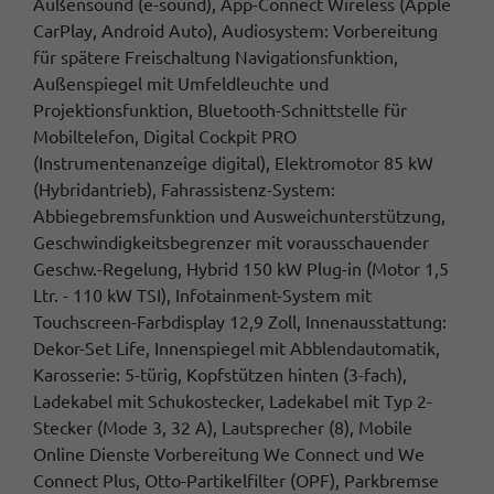
Außensound (e-sound), App-Connect Wireless (Apple
CarPlay, Android Auto), Audiosystem: Vorbereitung
für spätere Freischaltung Navigationsfunktion,
Außenspiegel mit Umfeldleuchte und
Projektionsfunktion, Bluetooth-Schnittstelle für
Mobiltelefon, Digital Cockpit PRO
(Instrumentenanzeige digital), Elektromotor 85 kW
(Hybridantrieb), Fahrassistenz-System:
Abbiegebremsfunktion und Ausweichunterstützung,
Geschwindigkeitsbegrenzer mit vorausschauender
Geschw.-Regelung, Hybrid 150 kW Plug-in (Motor 1,5
Ltr. - 110 kW TSI), Infotainment-System mit
Touchscreen-Farbdisplay 12,9 Zoll, Innenausstattung:
Dekor-Set Life, Innenspiegel mit Abblendautomatik,
Karosserie: 5-türig, Kopfstützen hinten (3-fach),
Ladekabel mit Schukostecker, Ladekabel mit Typ 2-
Stecker (Mode 3, 32 A), Lautsprecher (8), Mobile
Online Dienste Vorbereitung We Connect und We
Connect Plus, Otto-Partikelfilter (OPF), Parkbremse