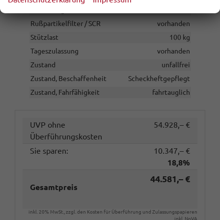
Polsterung
Stoff
Rußpartikelfilter / SCR
vorhanden
Stützlast
100 kg
Tageszulassung
vorhanden
Zustand
unfallfrei
Zustand, Beschaffenheit
Scheckheftgepflegt
Zustand, Fahrfähigkeit
fahrtauglich
UVP ohne
54.928,– €
Überführungskosten
Sie sparen:
10.347,– €
18,8%
44.581,– €
Gesamtpreis
inkl. 20% MwSt., zzgl. den Kosten für Überführung und Zulassungspapieren
inkl. NoVA