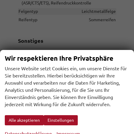
(ASR/CTS/ETS), Reifendruckkontrolle
Felgentyp
Leichtmetallfelge
Reifentyp
Sommerreifen
Sonstiges
Antriebsart
Plugin-Hybrid (PHEV)
Wir respektieren Ihre Privatsphäre
Anzahl Sitzplätze
5
Unsere Website setzt Cookies ein, um unsere Dienste für
Anzahl Türen
5-türig
Sie bereitzustellen. Hierbei berücksichtigen wir Ihre
Erstzulassung
31.07.2026
Auswahl und verarbeiten nur die Daten für Marketing,
Garantieleistung
Fahrzeuggarantie
Analytics und Personalisierung, für die Sie uns Ihr
Einverständnis geben. Sie können Ihre Einwilligung
Innenausstattung
Grau
jederzeit mit Wirkung für die Zukunft widerrufen.
Kilometerstand
10
Lackierung
Metallic
Alle akzeptieren
Einstellungen
Leergewicht
1867 kg
Nichtraucher-Fahrzeug
vorhanden
Datenschutzerklärung
Impressum