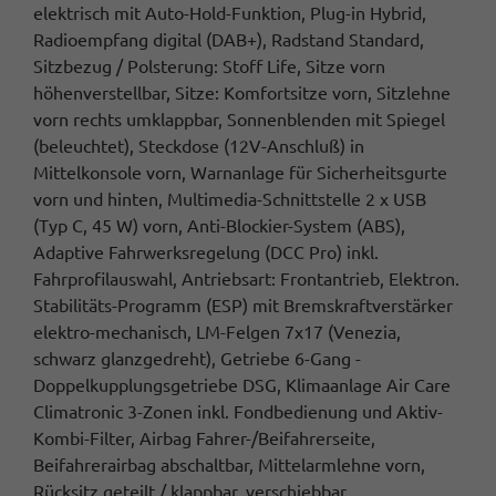
elektrisch mit Auto-Hold-Funktion, Plug-in Hybrid,
Radioempfang digital (DAB+), Radstand Standard,
Sitzbezug / Polsterung: Stoff Life, Sitze vorn
höhenverstellbar, Sitze: Komfortsitze vorn, Sitzlehne
vorn rechts umklappbar, Sonnenblenden mit Spiegel
(beleuchtet), Steckdose (12V-Anschluß) in
Mittelkonsole vorn, Warnanlage für Sicherheitsgurte
vorn und hinten, Multimedia-Schnittstelle 2 x USB
(Typ C, 45 W) vorn, Anti-Blockier-System (ABS),
Adaptive Fahrwerksregelung (DCC Pro) inkl.
Fahrprofilauswahl, Antriebsart: Frontantrieb, Elektron.
Stabilitäts-Programm (ESP) mit Bremskraftverstärker
elektro-mechanisch, LM-Felgen 7x17 (Venezia,
schwarz glanzgedreht), Getriebe 6-Gang -
Doppelkupplungsgetriebe DSG, Klimaanlage Air Care
Climatronic 3-Zonen inkl. Fondbedienung und Aktiv-
Kombi-Filter, Airbag Fahrer-/Beifahrerseite,
Beifahrerairbag abschaltbar, Mittelarmlehne vorn,
Rücksitz geteilt / klappbar, verschiebbar,