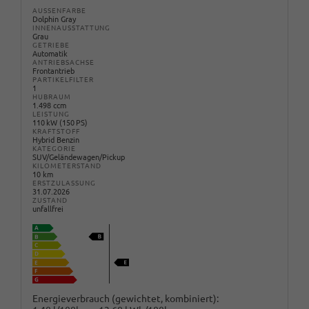
AUSSENFARBE
Dolphin Gray
INNENAUSSTATTUNG
Grau
GETRIEBE
Automatik
ANTRIEBSACHSE
Frontantrieb
PARTIKELFILTER
1
HUBRAUM
1.498 ccm
LEISTUNG
110 kW (150 PS)
KRAFTSTOFF
Hybrid Benzin
KATEGORIE
SUV/Geländewagen/Pickup
KILOMETERSTAND
10 km
ERSTZULASSUNG
31.07.2026
ZUSTAND
unfallfrei
Energieverbrauch (gewichtet, kombiniert):