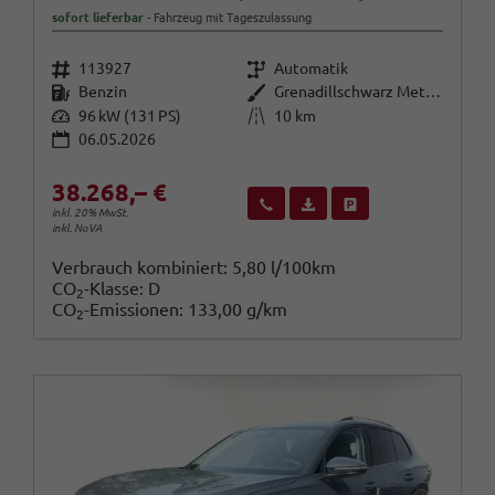
sofort lieferbar
Fahrzeug mit Tageszulassung
Fahrzeugnr.
Getriebe
113927
Automatik
Kraftstoff
Außenfarbe
Benzin
Grenadillschwarz Metallic
Leistung
Kilometerstand
96 kW (131 PS)
10 km
06.05.2026
38.268,– €
Wir rufen Sie an
Fahrzeugexposé (PDF)
Fahrzeug parken
inkl. 20% MwSt.
inkl. NoVA
Verbrauch kombiniert:
5,80 l/100km
CO
-Klasse:
D
2
CO
-Emissionen:
133,00 g/km
2