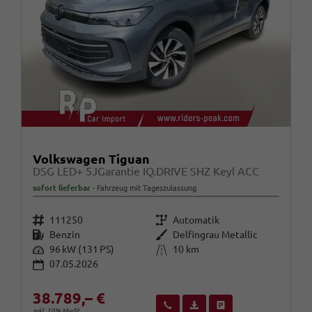
Volkswagen Tiguan
DSG LED+ 5JGarantie IQ.DRIVE SHZ Keyl ACC
sofort lieferbar
Fahrzeug mit Tageszulassung
Fahrzeugnr.
Getriebe
111250
Automatik
Kraftstoff
Außenfarbe
Benzin
Delfingrau Metallic
Leistung
Kilometerstand
96 kW (131 PS)
10 km
07.05.2026
38.789,– €
Wir rufen Sie an
Fahrzeugexposé (PDF)
Fahrzeug parken
inkl. 20% MwSt.