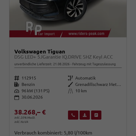
Volkswagen Tiguan
DSG LED+ 5JGarantie IQ.DRIVE SHZ Keyl ACC
unverbindliche Lieferzeit:
21.08.2026
Fahrzeug mit Tageszulassung
Fahrzeugnr.
Getriebe
112915
Automatik
Kraftstoff
Außenfarbe
Benzin
Grenadillschwarz Metallic
Leistung
Kilometerstand
96 kW (131 PS)
10 km
30.06.2026
38.268,– €
Wir rufen Sie an
Fahrzeugexposé (PDF)
Fahrzeug parken
inkl. 20% MwSt.
inkl. NoVA
Verbrauch kombiniert:
5,80 l/100km