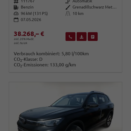
Fahrzeugnr.
Getriebe
111767
Automatik
Kraftstoff
Außenfarbe
Benzin
Grenadillschwarz Metallic
Leistung
Kilometerstand
96 kW (131 PS)
10 km
07.05.2026
38.268,– €
Wir rufen Sie an
Fahrzeugexposé (PDF)
Fahrzeug parken
inkl. 20% MwSt.
inkl. NoVA
Verbrauch kombiniert:
5,80 l/100km
CO
-Klasse:
D
2
CO
-Emissionen:
133,00 g/km
2