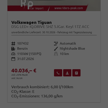
Volkswagen Tiguan
DSG LED+ IQ.DRIVE SHZ 5JGar. Keyl 17Z ACC
unverbindliche Lieferzeit:
30.10.2026
Fahrzeug mit Tageszulassung
Fahrzeugnr.
Getriebe
107432
Automatik
Kraftstoff
Außenfarbe
Benzin
Nightshade Blue
Leistung
Kilometerstand
110 kW (150 PS)
10 km
31.07.2026
40.036,– €
Wir rufen Sie an
Fahrzeugexposé (PDF)
Fahrzeug parken
inkl. 20% MwSt.
inkl. NoVA
Verbrauch kombiniert:
6,00 l/100km
CO
-Klasse:
E
2
CO
-Emissionen:
136,00 g/km
2