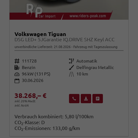
Volkswagen Tiguan
DSG LED+ 5JGarantie IQ.DRIVE SHZ Keyl ACC
unverbindliche Lieferzeit:
21.08.2026
Fahrzeug mit Tageszulassung
Fahrzeugnr.
Getriebe
111728
Automatik
Kraftstoff
Außenfarbe
Benzin
Delfingrau Metallic
Leistung
Kilometerstand
96 kW (131 PS)
10 km
30.06.2026
38.268,– €
Wir rufen Sie an
Fahrzeugexposé (PDF)
Fahrzeug parken
inkl. 20% MwSt.
inkl. NoVA
Verbrauch kombiniert:
5,80 l/100km
CO
-Klasse:
D
2
CO
-Emissionen:
133,00 g/km
2