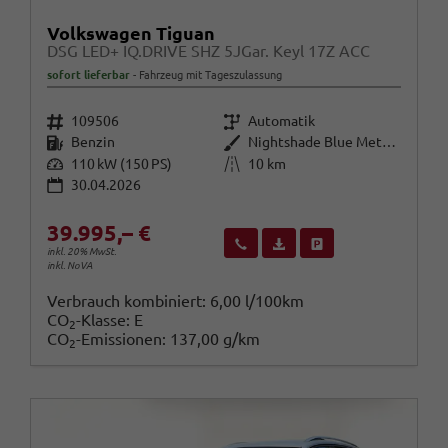
Volkswagen Tiguan
DSG LED+ IQ.DRIVE SHZ 5JGar. Keyl 17Z ACC
sofort lieferbar
Fahrzeug mit Tageszulassung
Fahrzeugnr.
Getriebe
109506
Automatik
Kraftstoff
Außenfarbe
Benzin
Nightshade Blue Metallic
Leistung
Kilometerstand
110 kW (150 PS)
10 km
30.04.2026
39.995,– €
Wir rufen Sie an
Fahrzeugexposé (PDF)
Fahrzeug parken
inkl. 20% MwSt.
inkl. NoVA
Verbrauch kombiniert:
6,00 l/100km
CO
-Klasse:
E
2
CO
-Emissionen:
137,00 g/km
2