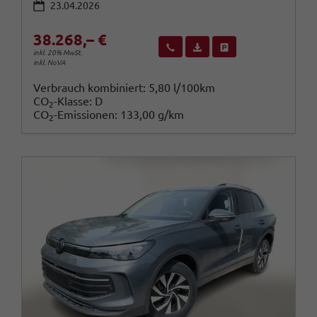
23.04.2026
38.268,– €
Wir rufen Sie an
Fahrzeugexposé (PDF)
Fahrzeug parken
inkl. 20% MwSt.
inkl. NoVA
Verbrauch kombiniert:
5,80 l/100km
CO
-Klasse:
D
2
CO
-Emissionen:
133,00 g/km
2