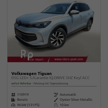
Volkswagen Tiguan
DSG LED+ 5JGarantie IQ.DRIVE SHZ Keyl ACC
sofort lieferbar
Fahrzeug mit Tageszulassung
Fahrzeugnr.
Getriebe
110919
Automatik
Kraftstoff
Außenfarbe
Benzin
Oyster Silver Metallic
Leistung
Kilometerstand
96 kW (131 PS)
10 km