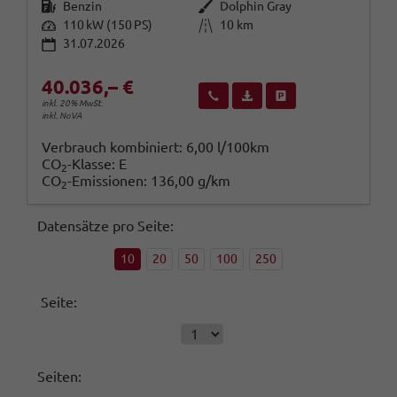
Kraftstoff
Außenfarbe
Benzin
Dolphin Gray
Leistung
Kilometerstand
110 kW (150 PS)
10 km
31.07.2026
40.036,– €
Wir rufen Sie an
Fahrzeugexposé (PDF)
Fahrzeug parken
inkl. 20% MwSt.
inkl. NoVA
Verbrauch kombiniert:
6,00 l/100km
CO
-Klasse:
E
2
CO
-Emissionen:
136,00 g/km
2
Datensätze pro Seite:
10
20
50
100
250
Seite:
Seiten: