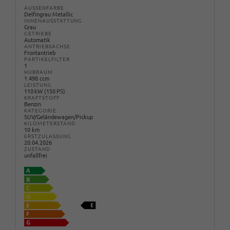
AUSSENFARBE
Delfingrau Metallic
INNENAUSSTATTUNG
Grau
GETRIEBE
Automatik
ANTRIEBSACHSE
Frontantrieb
PARTIKELFILTER
1
HUBRAUM
1.498 ccm
LEISTUNG
110 kW (150 PS)
KRAFTSTOFF
Benzin
KATEGORIE
SUV/Geländewagen/Pickup
KILOMETERSTAND
10 km
ERSTZULASSUNG
20.04.2026
ZUSTAND
unfallfrei