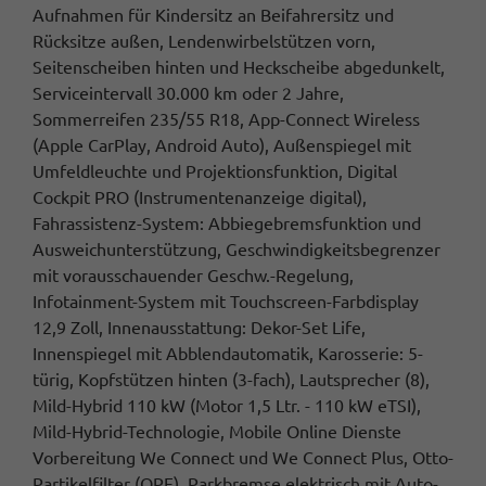
Aufnahmen für Kindersitz an Beifahrersitz und
Rücksitze außen, Lendenwirbelstützen vorn,
Seitenscheiben hinten und Heckscheibe abgedunkelt,
Serviceintervall 30.000 km oder 2 Jahre,
Sommerreifen 235/55 R18, App-Connect Wireless
(Apple CarPlay, Android Auto), Außenspiegel mit
Umfeldleuchte und Projektionsfunktion, Digital
Cockpit PRO (Instrumentenanzeige digital),
Fahrassistenz-System: Abbiegebremsfunktion und
Ausweichunterstützung, Geschwindigkeitsbegrenzer
mit vorausschauender Geschw.-Regelung,
Infotainment-System mit Touchscreen-Farbdisplay
12,9 Zoll, Innenausstattung: Dekor-Set Life,
Innenspiegel mit Abblendautomatik, Karosserie: 5-
türig, Kopfstützen hinten (3-fach), Lautsprecher (8),
Mild-Hybrid 110 kW (Motor 1,5 Ltr. - 110 kW eTSI),
Mild-Hybrid-Technologie, Mobile Online Dienste
Vorbereitung We Connect und We Connect Plus, Otto-
Partikelfilter (OPF), Parkbremse elektrisch mit Auto-