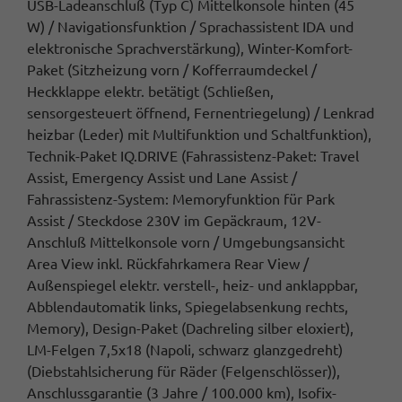
USB-Ladeanschluß (Typ C) Mittelkonsole hinten (45
W) / Navigationsfunktion / Sprachassistent IDA und
elektronische Sprachverstärkung), Winter-Komfort-
Paket (Sitzheizung vorn / Kofferraumdeckel /
Heckklappe elektr. betätigt (Schließen,
sensorgesteuert öffnend, Fernentriegelung) / Lenkrad
heizbar (Leder) mit Multifunktion und Schaltfunktion),
Technik-Paket IQ.DRIVE (Fahrassistenz-Paket: Travel
Assist, Emergency Assist und Lane Assist /
Fahrassistenz-System: Memoryfunktion für Park
Assist / Steckdose 230V im Gepäckraum, 12V-
Anschluß Mittelkonsole vorn / Umgebungsansicht
Area View inkl. Rückfahrkamera Rear View /
Außenspiegel elektr. verstell-, heiz- und anklappbar,
Abblendautomatik links, Spiegelabsenkung rechts,
Memory), Design-Paket (Dachreling silber eloxiert),
LM-Felgen 7,5x18 (Napoli, schwarz glanzgedreht)
(Diebstahlsicherung für Räder (Felgenschlösser)),
Anschlussgarantie (3 Jahre / 100.000 km), Isofix-