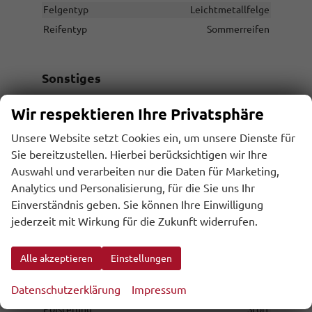
Felgentyp
Leichtmetallfelge
Reifentyp
Sommerreifen
Sonstiges
Wir respektieren Ihre Privatsphäre
Antriebsart
Verbrennungsmotor (ICE)
Anzahl Sitzplätze
5
Unsere Website setzt Cookies ein, um unsere Dienste für
Anzahl Türen
5-türig
Sie bereitzustellen. Hierbei berücksichtigen wir Ihre
Auswahl und verarbeiten nur die Daten für Marketing,
Erstzulassung
20.04.2026
Analytics und Personalisierung, für die Sie uns Ihr
Garantieleistung
Fahrzeuggarantie
Einverständnis geben. Sie können Ihre Einwilligung
Innenausstattung
Grau
jederzeit mit Wirkung für die Zukunft widerrufen.
Kilometerstand
10
Lackierung
Metallic
Alle akzeptieren
Einstellungen
Leergewicht
1640 kg
Datenschutzerklärung
Impressum
Nichtraucher-Fahrzeug
vorhanden
Polsterung
Stoff