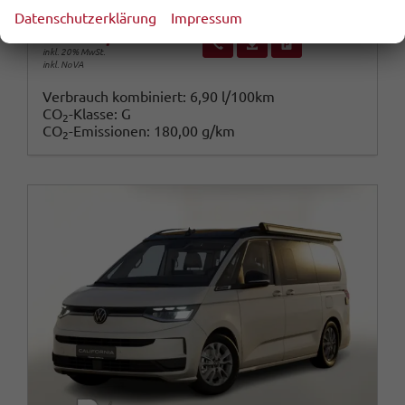
Datenschutzerklärung
Impressum
80.129,– €
Wir rufen Sie an
Fahrzeugexposé (PDF)
Fahrzeug parken
inkl. 20% MwSt.
inkl. NoVA
Verbrauch kombiniert:
6,90 l/100km
CO
-Klasse:
G
2
CO
-Emissionen:
180,00 g/km
2