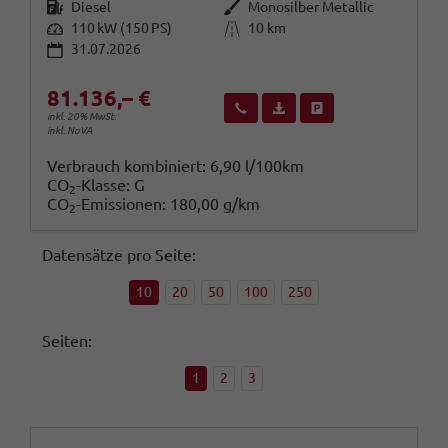
Kraftstoff
Außenfarbe
Diesel
Monosilber Metallic
Leistung
Kilometerstand
110 kW (150 PS)
10 km
31.07.2026
81.136,– €
Wir rufen Sie an
Fahrzeugexposé (PDF)
Fahrzeug parken
inkl. 20% MwSt.
inkl. NoVA
Verbrauch kombiniert:
6,90 l/100km
CO
-Klasse:
G
2
CO
-Emissionen:
180,00 g/km
2
Datensätze pro Seite:
10
20
50
100
250
Seiten:
1
2
3