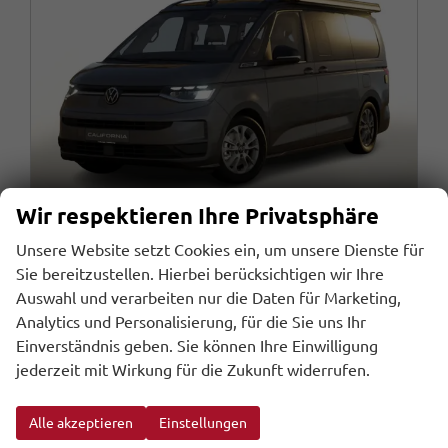
Wir respektieren Ihre Privatsphäre
Unsere Website setzt Cookies ein, um unsere Dienste für
Sie bereitzustellen. Hierbei berücksichtigen wir Ihre
Volkswagen T7 California
Auswahl und verarbeiten nur die Daten für Marketing,
Ocean AHK Markise Keyl ParkP StHz
Analytics und Personalisierung, für die Sie uns Ihr
unverbindliche Lieferzeit:
30.10.2026
Fahrzeug mit Tageszulassung
Einverständnis geben. Sie können Ihre Einwilligung
jederzeit mit Wirkung für die Zukunft widerrufen.
Fahrzeugnr.
Getriebe
113270
Automatik
Kraftstoff
Außenfarbe
Diesel
Indiumgrau Metallic / Dach: schw
Leistung
Kilometerstand
110 kW (150 PS)
10 km
Alle akzeptieren
Einstellungen
31.07.2026