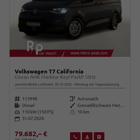
Volkswagen T7 California
Ocean AHK Markise Keyl ParkP StHz
unverbindliche Lieferzeit:
30.10.2026
Fahrzeug mit Tageszulassung
Fahrzeugnr.
Getriebe
113948
Automatik
Kraftstoff
Außenfarbe
Diesel
Grenadillschwarz Metallic
Leistung
Kilometerstand
110 kW (150 PS)
10 km
31.07.2026
79.682,– €
Wir rufen Sie an
Fahrzeugexposé (PDF)
Fahrzeug parken
inkl. 20% MwSt.