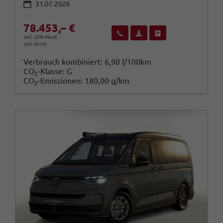
31.07.2026
78.453,– €
Wir rufen Sie an
Fahrzeugexposé (PDF)
Fahrzeug parken
inkl. 20% MwSt.
inkl. NoVA
Verbrauch kombiniert:
6,90 l/100km
CO
-Klasse:
G
2
CO
-Emissionen:
180,00 g/km
2