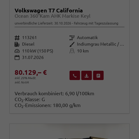
Volkswagen T7 California
Ocean 360°Kam AHK Markise Keyl
unverbindliche Lieferzeit:
30.10.2026
Fahrzeug mit Tageszulassung
Fahrzeugnr.
Getriebe
113261
Automatik
Kraftstoff
Außenfarbe
Diesel
Indiumgrau Metallic / Dach: schw
Leistung
Kilometerstand
110 kW (150 PS)
10 km
31.07.2026
80.129,– €
Wir rufen Sie an
Fahrzeugexposé (PDF)
Fahrzeug parken
inkl. 20% MwSt.
inkl. NoVA
Verbrauch kombiniert:
6,90 l/100km
CO
-Klasse:
G
2
CO
-Emissionen:
180,00 g/km
2