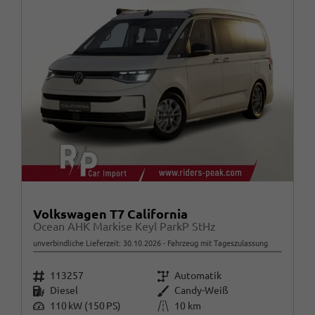
Volkswagen T7 California
Ocean AHK Markise Keyl ParkP StHz
unverbindliche Lieferzeit:
30.10.2026
Fahrzeug mit Tageszulassung
Fahrzeugnr.
Getriebe
113257
Automatik
Kraftstoff
Außenfarbe
Diesel
Candy-Weiß
Leistung
Kilometerstand
110 kW (150 PS)
10 km