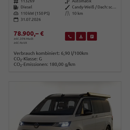
Fahrzeugnr.
Getriebe
113269
Automatik
Kraftstoff
Außenfarbe
Diesel
Candy-Weiß / Dach: schwarz
Leistung
Kilometerstand
110 kW (150 PS)
10 km
31.07.2026
78.900,– €
Wir rufen Sie an
Fahrzeugexposé (PDF)
Fahrzeug parken
inkl. 20% MwSt.
inkl. NoVA
Verbrauch kombiniert:
6,90 l/100km
CO
-Klasse:
G
2
CO
-Emissionen:
180,00 g/km
2