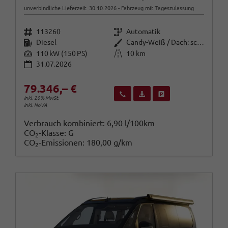
unverbindliche Lieferzeit:
30.10.2026
Fahrzeug mit Tageszulassung
Fahrzeugnr.
Getriebe
113260
Automatik
Kraftstoff
Außenfarbe
Diesel
Candy-Weiß / Dach: schwarz
Leistung
Kilometerstand
110 kW (150 PS)
10 km
31.07.2026
79.346,– €
Wir rufen Sie an
Fahrzeugexposé (PDF)
Fahrzeug parken
inkl. 20% MwSt.
inkl. NoVA
Verbrauch kombiniert:
6,90 l/100km
CO
-Klasse:
G
2
CO
-Emissionen:
180,00 g/km
2