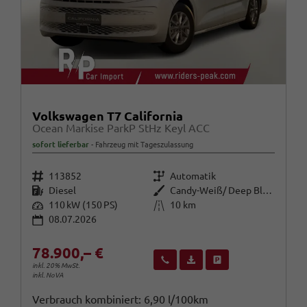
Volkswagen T7 California
Ocean Markise ParkP StHz Keyl ACC
sofort lieferbar
Fahrzeug mit Tageszulassung
Fahrzeugnr.
Getriebe
113852
Automatik
Kraftstoff
Außenfarbe
Diesel
Candy-Weiß/ Deep Black Perleffek
Leistung
Kilometerstand
110 kW (150 PS)
10 km
08.07.2026
78.900,– €
Wir rufen Sie an
Fahrzeugexposé (PDF)
Fahrzeug parken
inkl. 20% MwSt.
inkl. NoVA
Verbrauch kombiniert:
6,90 l/100km