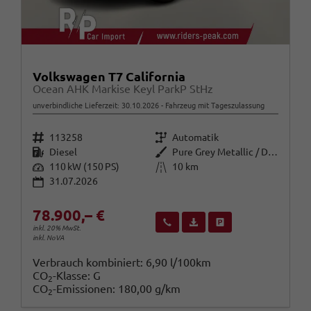
Volkswagen T7 California
Ocean AHK Markise Keyl ParkP StHz
unverbindliche Lieferzeit:
30.10.2026
Fahrzeug mit Tageszulassung
Fahrzeugnr.
Getriebe
113258
Automatik
Kraftstoff
Außenfarbe
Diesel
Pure Grey Metallic / Dach: schwa
Leistung
Kilometerstand
110 kW (150 PS)
10 km
31.07.2026
78.900,– €
Wir rufen Sie an
Fahrzeugexposé (PDF)
Fahrzeug parken
inkl. 20% MwSt.
inkl. NoVA
Verbrauch kombiniert:
6,90 l/100km
CO
-Klasse:
G
2
CO
-Emissionen:
180,00 g/km
2