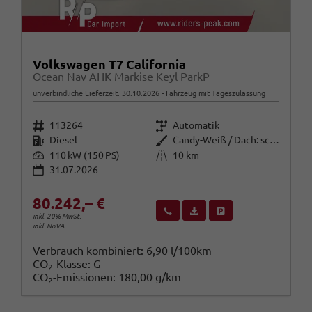
Volkswagen T7 California
Ocean Nav AHK Markise Keyl ParkP
unverbindliche Lieferzeit:
30.10.2026
Fahrzeug mit Tageszulassung
Fahrzeugnr.
Getriebe
113264
Automatik
Kraftstoff
Außenfarbe
Diesel
Candy-Weiß / Dach: schwarz
Leistung
Kilometerstand
110 kW (150 PS)
10 km
31.07.2026
80.242,– €
Wir rufen Sie an
Fahrzeugexposé (PDF)
Fahrzeug parken
inkl. 20% MwSt.
inkl. NoVA
Verbrauch kombiniert:
6,90 l/100km
CO
-Klasse:
G
2
CO
-Emissionen:
180,00 g/km
2