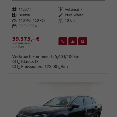
Fahrzeugnr.
Getriebe
113371
Automatik
Kraftstoff
Außenfarbe
Benzin
Pure White
Leistung
Kilometerstand
110 kW (150 PS)
10 km
22.06.2026
39.575,– €
Wir rufen Sie an
Fahrzeugexposé (PDF)
Fahrzeug parken
inkl. 20% MwSt.
inkl. NoVA
Verbrauch kombiniert:
5,60 l/100km
CO
-Klasse:
D
2
CO
-Emissionen:
128,00 g/km
2