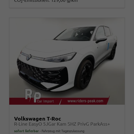
CO
-Emissionen:
129,00 g/km
2
Volkswagen T-Roc
R-Line EasyO 5JGar Kam SHZ PrivG ParkAss+
sofort lieferbar
Fahrzeug mit Tageszulassung