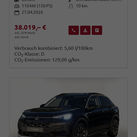
Leistung
Kilometerstand
110 kW (150 PS)
10 km
27.04.2026
38.019,– €
Wir rufen Sie an
Fahrzeugexposé (PDF)
Fahrzeug parken
inkl. 20% MwSt.
inkl. NoVA
Verbrauch kombiniert:
5,60 l/100km
CO
-Klasse:
D
2
CO
-Emissionen:
129,00 g/km
2