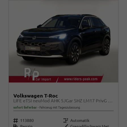
Volkswagen T-Roc
LIFE eTSI neuMod AHK 5JGar SHZ LM17 PrivG Kam
sofort lieferbar
Fahrzeug mit Tageszulassung
Fahrzeugnr.
Getriebe
113880
Automatik
Kraftstoff
Außenfarbe
Benzin
Grenadillschwarz Metallic