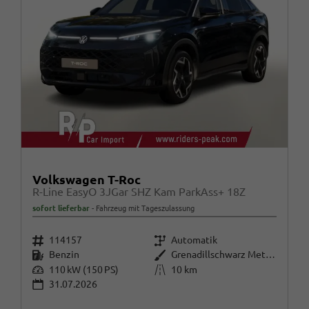
Volkswagen T-Roc
R-Line EasyO 3JGar SHZ Kam ParkAss+ 18Z
sofort lieferbar
Fahrzeug mit Tageszulassung
Fahrzeugnr.
Getriebe
114157
Automatik
Kraftstoff
Außenfarbe
Benzin
Grenadillschwarz Metallic
Leistung
Kilometerstand
110 kW (150 PS)
10 km
31.07.2026