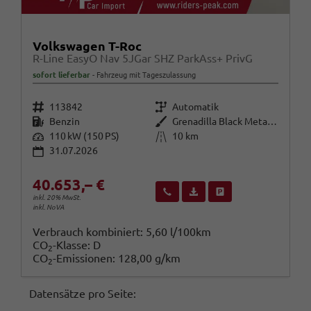
Volkswagen T-Roc
R-Line EasyO Nav 5JGar SHZ ParkAss+ PrivG
sofort lieferbar
Fahrzeug mit Tageszulassung
Fahrzeugnr.
Getriebe
113842
Automatik
Kraftstoff
Außenfarbe
Benzin
Grenadilla Black Metallic
Leistung
Kilometerstand
110 kW (150 PS)
10 km
31.07.2026
40.653,– €
Wir rufen Sie an
Fahrzeugexposé (PDF)
Fahrzeug parken
inkl. 20% MwSt.
inkl. NoVA
Verbrauch kombiniert:
5,60 l/100km
CO
-Klasse:
D
2
CO
-Emissionen:
128,00 g/km
2
Datensätze pro Seite: