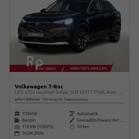
Volkswagen T-Roc
LIFE eTSI neuMod 5JGar SHZ LM17 PrivG Kam Alarm
sofort lieferbar
Fahrzeug mit Tageszulassung
Fahrzeugnr.
Getriebe
109658
Automatik
Kraftstoff
Außenfarbe
Benzin
Grenadillschwarz Metallic
Leistung
Kilometerstand
110 kW (150 PS)
10 km
30.04.2026