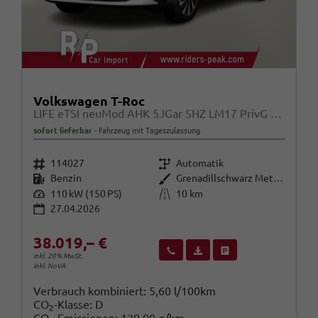
Volkswagen T-Roc
LIFE eTSI neuMod AHK 5JGar SHZ LM17 PrivG Kam
sofort lieferbar
Fahrzeug mit Tageszulassung
Fahrzeugnr.
Getriebe
114027
Automatik
Kraftstoff
Außenfarbe
Benzin
Grenadillschwarz Metallic
Leistung
Kilometerstand
110 kW (150 PS)
10 km
27.04.2026
38.019,– €
Wir rufen Sie an
Fahrzeugexposé (PDF)
Fahrzeug parken
inkl. 20% MwSt.
inkl. NoVA
Verbrauch kombiniert:
5,60 l/100km
CO
-Klasse:
D
2