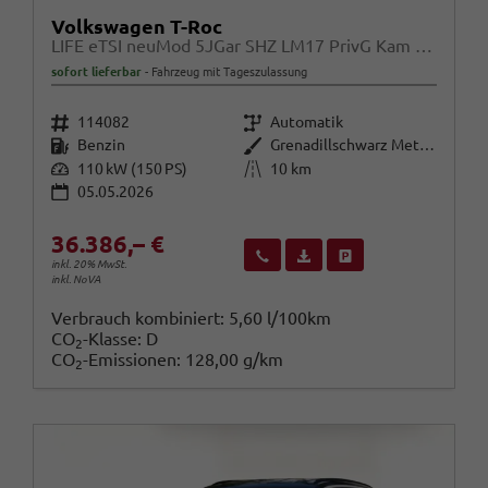
Volkswagen T-Roc
LIFE eTSI neuMod 5JGar SHZ LM17 PrivG Kam Alarm
sofort lieferbar
Fahrzeug mit Tageszulassung
Fahrzeugnr.
Getriebe
114082
Automatik
Kraftstoff
Außenfarbe
Benzin
Grenadillschwarz Metallic
Leistung
Kilometerstand
110 kW (150 PS)
10 km
05.05.2026
36.386,– €
Wir rufen Sie an
Fahrzeugexposé (PDF)
Fahrzeug parken
inkl. 20% MwSt.
inkl. NoVA
Verbrauch kombiniert:
5,60 l/100km
CO
-Klasse:
D
2
CO
-Emissionen:
128,00 g/km
2