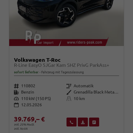
Volkswagen T-Roc
R-Line EasyO 5JGar Kam SHZ PrivG ParkAss+
sofort lieferbar
Fahrzeug mit Tageszulassung
Fahrzeugnr.
Getriebe
110802
Automatik
Kraftstoff
Außenfarbe
Benzin
Grenadilla Black Metallic
Leistung
Kilometerstand
110 kW (150 PS)
10 km
12.05.2026
39.769,– €
Wir rufen Sie an
Fahrzeugexposé (PDF)
Fahrzeug parken
inkl. 20% MwSt.
inkl. NoVA