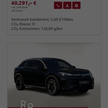
40.291,– €
Wir rufen Sie an
Fahrzeugexposé (PDF)
Fahrzeug parken
inkl. 20% MwSt.
inkl. NoVA
Verbrauch kombiniert:
5,60 l/100km
CO
-Klasse:
D
2
CO
-Emissionen:
128,00 g/km
2