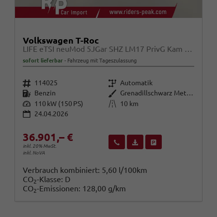
Volkswagen T-Roc
LIFE eTSI neuMod 5JGar SHZ LM17 PrivG Kam Alarm
sofort lieferbar
Fahrzeug mit Tageszulassung
Fahrzeugnr.
Getriebe
114025
Automatik
Kraftstoff
Außenfarbe
Benzin
Grenadillschwarz Metallic
Leistung
Kilometerstand
110 kW (150 PS)
10 km
24.04.2026
36.901,– €
Wir rufen Sie an
Fahrzeugexposé (PDF)
Fahrzeug parken
inkl. 20% MwSt.
inkl. NoVA
Verbrauch kombiniert:
5,60 l/100km
CO
-Klasse:
D
2
CO
-Emissionen:
128,00 g/km
2