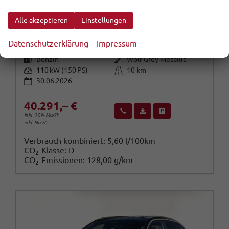
Volkswagen T-Roc
R-Line EasyO 3JGar SHZ Kam ParkAss+ 18Z
Alle akzeptieren
Einstellungen
unverbindliche Lieferzeit:
07.08.2026
Fahrzeug mit Tageszulassung
Datenschutzerklärung
Impressum
Fahrzeugnr.
Getriebe
114005
Automatik
Kraftstoff
Außenfarbe
Benzin
Wolf Grey Metallic
Leistung
Kilometerstand
110 kW (150 PS)
10 km
30.06.2026
40.291,– €
Wir rufen Sie an
Fahrzeugexposé (PDF)
Fahrzeug parken
inkl. 20% MwSt.
inkl. NoVA
Verbrauch kombiniert:
5,60 l/100km
CO
-Klasse:
D
2
CO
-Emissionen:
128,00 g/km
2