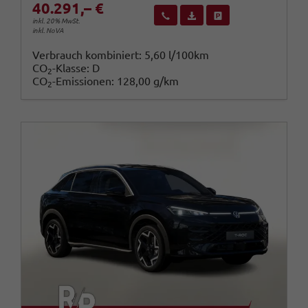
40.291,– €
Wir rufen Sie an
Fahrzeugexposé (PDF)
Fahrzeug parken
inkl. 20% MwSt.
inkl. NoVA
Verbrauch kombiniert:
5,60 l/100km
CO
-Klasse:
D
2
CO
-Emissionen:
128,00 g/km
2