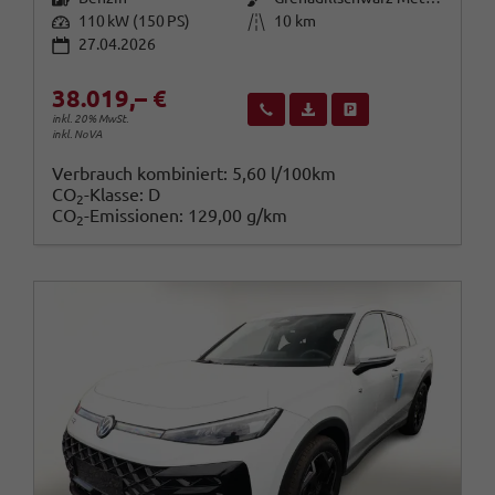
Leistung
Kilometerstand
110 kW (150 PS)
10 km
27.04.2026
38.019,– €
Wir rufen Sie an
Fahrzeugexposé (PDF)
Fahrzeug parken
inkl. 20% MwSt.
inkl. NoVA
Verbrauch kombiniert:
5,60 l/100km
CO
-Klasse:
D
2
CO
-Emissionen:
129,00 g/km
2