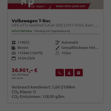
Volkswagen T-Roc
LIFE eTSI neuMod 5JGar SHZ LM17 PrivG Kam Alarm
sofort lieferbar
Fahrzeug mit Tageszulassung
Fahrzeugnr.
Getriebe
114025
Automatik
Kraftstoff
Außenfarbe
Benzin
Grenadillschwarz Metallic
Leistung
Kilometerstand
110 kW (150 PS)
10 km
24.04.2026
36.901,– €
Wir rufen Sie an
Fahrzeugexposé (PDF)
Fahrzeug parken
inkl. 20% MwSt.
inkl. NoVA
Verbrauch kombiniert:
5,60 l/100km
CO
-Klasse:
D
2
CO
-Emissionen:
128,00 g/km
2