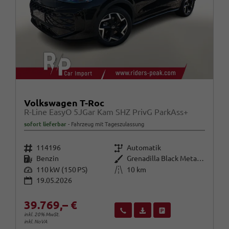
Volkswagen T-Roc
R-Line EasyO 5JGar Kam SHZ PrivG ParkAss+
sofort lieferbar
Fahrzeug mit Tageszulassung
Fahrzeugnr.
Getriebe
114196
Automatik
Kraftstoff
Außenfarbe
Benzin
Grenadilla Black Metallic
Leistung
Kilometerstand
110 kW (150 PS)
10 km
19.05.2026
39.769,– €
Wir rufen Sie an
Fahrzeugexposé (PDF)
Fahrzeug parken
inkl. 20% MwSt.
inkl. NoVA