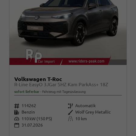
Volkswagen T-Roc
R-Line EasyO 3JGar SHZ Kam ParkAss+ 18Z
sofort lieferbar
Fahrzeug mit Tageszulassung
Fahrzeugnr.
Getriebe
114262
Automatik
Kraftstoff
Außenfarbe
Benzin
Wolf Grey Metallic
Leistung
Kilometerstand
110 kW (150 PS)
10 km
31.07.2026