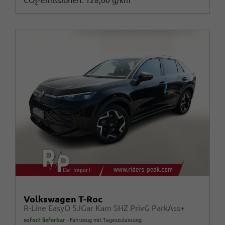
CO
-Emissionen:
128,00 g/km
2
Volkswagen T-Roc
R-Line EasyO 5JGar Kam SHZ PrivG ParkAss+
sofort lieferbar
Fahrzeug mit Tageszulassung