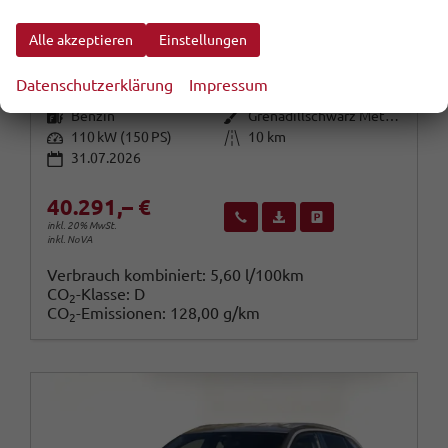
Volkswagen T-Roc
R-Line EasyO 3JGar SHZ Kam ParkAss+ 18Z
Alle akzeptieren
Einstellungen
sofort lieferbar
Fahrzeug mit Tageszulassung
Datenschutzerklärung
Impressum
Fahrzeugnr.
Getriebe
114157
Automatik
Kraftstoff
Außenfarbe
Benzin
Grenadillschwarz Metallic
Leistung
Kilometerstand
110 kW (150 PS)
10 km
31.07.2026
40.291,– €
Wir rufen Sie an
Fahrzeugexposé (PDF)
Fahrzeug parken
inkl. 20% MwSt.
inkl. NoVA
Verbrauch kombiniert:
5,60 l/100km
CO
-Klasse:
D
2
CO
-Emissionen:
128,00 g/km
2