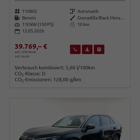
Fahrzeugnr.
Getriebe
110802
Automatik
Kraftstoff
Außenfarbe
Benzin
Grenadilla Black Metallic
Leistung
Kilometerstand
110 kW (150 PS)
10 km
12.05.2026
39.769,– €
Wir rufen Sie an
Fahrzeugexposé (PDF)
Fahrzeug parken
inkl. 20% MwSt.
inkl. NoVA
Verbrauch kombiniert:
5,60 l/100km
CO
-Klasse:
D
2
CO
-Emissionen:
128,00 g/km
2