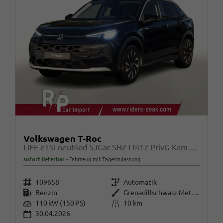
Volkswagen T-Roc
LIFE eTSI neuMod 5JGar SHZ LM17 PrivG Kam Alarm
sofort lieferbar
Fahrzeug mit Tageszulassung
Fahrzeugnr.
Getriebe
109658
Automatik
Kraftstoff
Außenfarbe
Benzin
Grenadillschwarz Metallic
Leistung
Kilometerstand
110 kW (150 PS)
10 km
30.04.2026