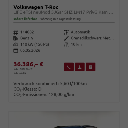
Volkswagen T-Roc
LIFE eTSI neuMod 5JGar SHZ LM17 PrivG Kam Alarm
sofort lieferbar
Fahrzeug mit Tageszulassung
Fahrzeugnr.
Getriebe
114082
Automatik
Kraftstoff
Außenfarbe
Benzin
Grenadillschwarz Metallic
Leistung
Kilometerstand
110 kW (150 PS)
10 km
05.05.2026
36.386,– €
Wir rufen Sie an
Fahrzeugexposé (PDF)
Fahrzeug parken
inkl. 20% MwSt.
inkl. NoVA
Verbrauch kombiniert:
5,60 l/100km
CO
-Klasse:
D
2
CO
-Emissionen:
128,00 g/km
2