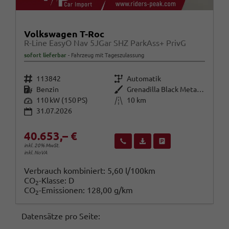
Volkswagen T-Roc
R-Line EasyO Nav 5JGar SHZ ParkAss+ PrivG
sofort lieferbar
Fahrzeug mit Tageszulassung
Fahrzeugnr.
Getriebe
113842
Automatik
Kraftstoff
Außenfarbe
Benzin
Grenadilla Black Metallic
Leistung
Kilometerstand
110 kW (150 PS)
10 km
31.07.2026
40.653,– €
Wir rufen Sie an
Fahrzeugexposé (PDF)
Fahrzeug parken
inkl. 20% MwSt.
inkl. NoVA
Verbrauch kombiniert:
5,60 l/100km
CO
-Klasse:
D
2
CO
-Emissionen:
128,00 g/km
2
Datensätze pro Seite: