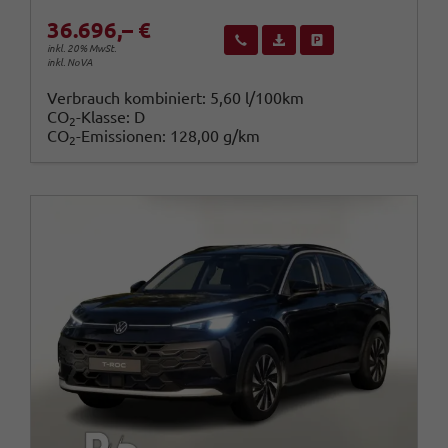
36.696,– €
Wir rufen Sie an
Fahrzeugexposé (PDF)
Fahrzeug parken
inkl. 20% MwSt.
inkl. NoVA
Verbrauch kombiniert:
5,60 l/100km
CO
-Klasse:
D
2
CO
-Emissionen:
128,00 g/km
2