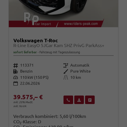
Volkswagen T-Roc
R-Line EasyO 5JGar Kam SHZ PrivG ParkAss+
sofort lieferbar
Fahrzeug mit Tageszulassung
Fahrzeugnr.
Getriebe
113371
Automatik
Kraftstoff
Außenfarbe
Benzin
Pure White
Leistung
Kilometerstand
110 kW (150 PS)
10 km
22.06.2026
39.575,– €
Wir rufen Sie an
Fahrzeugexposé (PDF)
Fahrzeug parken
inkl. 20% MwSt.
inkl. NoVA
Verbrauch kombiniert:
5,60 l/100km
CO
-Klasse:
D
2