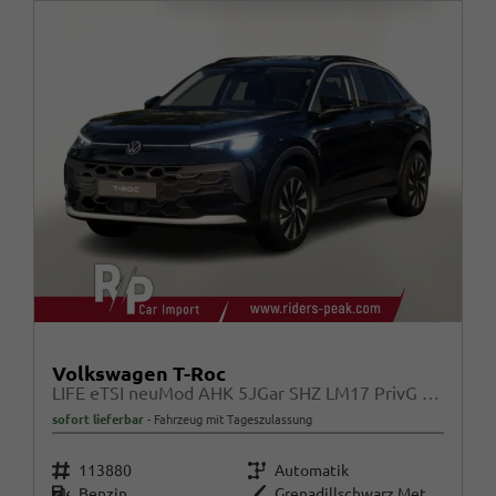
Volkswagen T-Roc
LIFE eTSI neuMod AHK 5JGar SHZ LM17 PrivG Kam
sofort lieferbar
Fahrzeug mit Tageszulassung
Fahrzeugnr.
Getriebe
113880
Automatik
Kraftstoff
Außenfarbe
Benzin
Grenadillschwarz Metallic