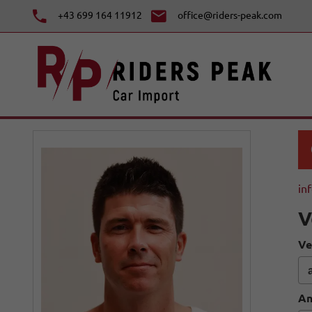
+43 699 164 11912
office@riders-peak.com
in
V
Ve
An