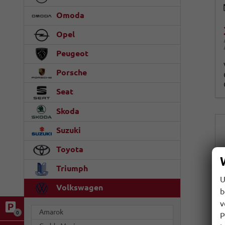
Omoda
Opel
Peugeot
Porsche
Seat
Skoda
Suzuki
Toyota
Triumph
U
Volkswagen
b
v
Amarok
0
P