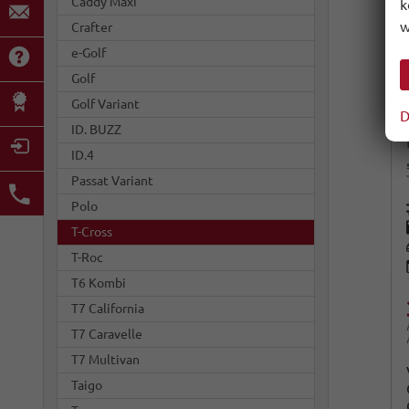
Caddy Maxi
k
w
Crafter
e-Golf
Golf
Golf Variant
D
ID. BUZZ
ID.4
Passat Variant
Polo
T-Cross
T-Roc
T6 Kombi
T7 California
T7 Caravelle
T7 Multivan
Taigo