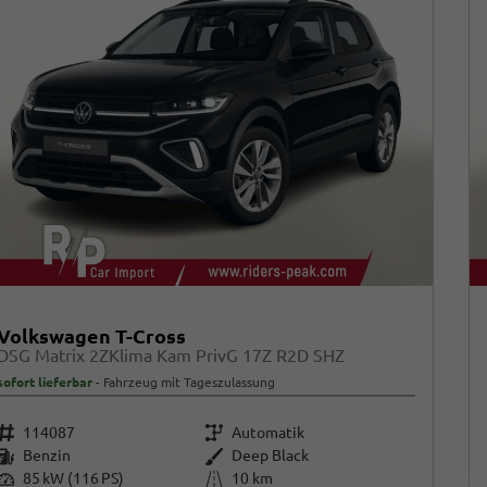
Volkswagen T-Cross
DSG Matrix 2ZKlima Kam PrivG 17Z R2D SHZ
sofort lieferbar
Fahrzeug mit Tageszulassung
Fahrzeugnr.
Getriebe
114087
Automatik
Kraftstoff
Außenfarbe
Benzin
Deep Black
Leistung
Kilometerstand
85 kW (116 PS)
10 km