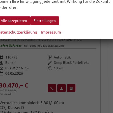
önnen Ihre Einwilligung jederzeit mit Wirkung für die Zukunft
iderrufen.
Alle akzeptieren
Einstellungen
atenschutzerklärung
Impressum
Volkswagen T-Cross
DSG Matrix 2ZKlima PrivG KAM R2D SHZ PDC
sofort lieferbar
Fahrzeug mit Tageszulassung
Fahrzeugnr.
Getriebe
110793
Automatik
Kraftstoff
Außenfarbe
Benzin
Deep Black Perleffekt
Leistung
Kilometerstand
85 kW (116 PS)
10 km
06.05.2026
30.470,– €
Wir rufen Sie an
Fahrzeugexposé (PDF)
Fahrzeug parken
inkl. 20% MwSt.
inkl. NoVA
Verbrauch kombiniert:
5,80 l/100km
CO
-Klasse:
D
2
CO
-Emissionen:
132,00 g/km