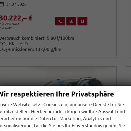
31.07.2026
30.222,– €
Wir rufen Sie an
Fahrzeugexposé (PDF)
Fahrzeug parken
inkl. 20% MwSt.
inkl. NoVA
Verbrauch kombiniert:
5,80 l/100km
CO
-Klasse:
D
2
CO
-Emissionen:
132,00 g/km
2
Wir respektieren Ihre Privatsphäre
nsere Website setzt Cookies ein, um unsere Dienste für Sie
ereitzustellen. Hierbei berücksichtigen wir Ihre Auswahl und
erarbeiten nur die Daten für Marketing, Analytics und
ersonalisierung, für die Sie uns Ihr Einverständnis geben. Sie