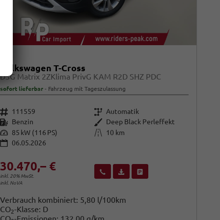
Volkswagen T-Cross
DSG Matrix 2ZKlima PrivG KAM R2D SHZ PDC
sofort lieferbar
Fahrzeug mit Tageszulassung
Fahrzeugnr.
Getriebe
111559
Automatik
Kraftstoff
Außenfarbe
Benzin
Deep Black Perleffekt
Leistung
Kilometerstand
85 kW (116 PS)
10 km
06.05.2026
30.470,– €
Wir rufen Sie an
Fahrzeugexposé (PDF)
Fahrzeug parken
inkl. 20% MwSt.
inkl. NoVA
Verbrauch kombiniert:
5,80 l/100km
CO
-Klasse:
D
2
CO
-Emissionen:
132,00 g/km