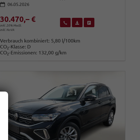
06.05.2026
30.470,– €
Wir rufen Sie an
Fahrzeugexposé (PDF)
Fahrzeug parken
inkl. 20% MwSt.
inkl. NoVA
Verbrauch kombiniert:
5,80 l/100km
CO
-Klasse:
D
2
CO
-Emissionen:
132,00 g/km
2