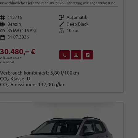
unverbindliche Lieferzeit:
11.09.2026
Fahrzeug mit Tageszulassung
Fahrzeugnr.
Getriebe
113716
Automatik
Kraftstoff
Außenfarbe
Benzin
Deep Black
Leistung
Kilometerstand
85 kW (116 PS)
10 km
31.07.2026
30.480,– €
Wir rufen Sie an
Fahrzeugexposé (PDF)
Fahrzeug parken
inkl. 20% MwSt.
inkl. NoVA
Verbrauch kombiniert:
5,80 l/100km
CO
-Klasse:
D
2
CO
-Emissionen:
132,00 g/km
2