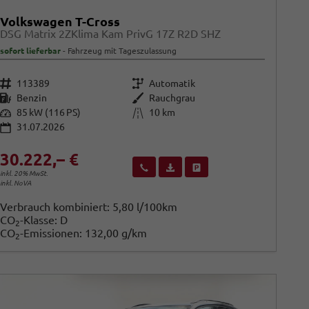
Volkswagen T-Cross
DSG Matrix 2ZKlima Kam PrivG 17Z R2D SHZ
sofort lieferbar
Fahrzeug mit Tageszulassung
Fahrzeugnr.
Getriebe
113389
Automatik
Kraftstoff
Außenfarbe
Benzin
Rauchgrau
Leistung
Kilometerstand
85 kW (116 PS)
10 km
31.07.2026
30.222,– €
Wir rufen Sie an
Fahrzeugexposé (PDF)
Fahrzeug parken
inkl. 20% MwSt.
inkl. NoVA
Verbrauch kombiniert:
5,80 l/100km
CO
-Klasse:
D
2
CO
-Emissionen:
132,00 g/km
2