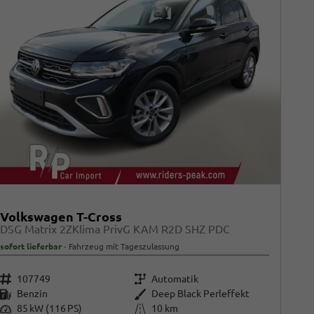
Volkswagen T-Cross
DSG Matrix 2ZKlima PrivG KAM R2D SHZ PDC
sofort lieferbar
Fahrzeug mit Tageszulassung
Fahrzeugnr.
Getriebe
107749
Automatik
Kraftstoff
Außenfarbe
Benzin
Deep Black Perleffekt
Leistung
Kilometerstand
85 kW (116 PS)
10 km