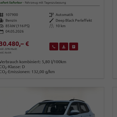
sofort lieferbar
Fahrzeug mit Tageszulassung
Fahrzeugnr.
Getriebe
107900
Automatik
Kraftstoff
Außenfarbe
Benzin
Deep Black Perleffekt
Leistung
Kilometerstand
85 kW (116 PS)
10 km
04.05.2026
30.480,– €
Wir rufen Sie an
Fahrzeugexposé (PDF)
Fahrzeug parken
inkl. 20% MwSt.
inkl. NoVA
Verbrauch kombiniert:
5,80 l/100km
CO
-Klasse:
D
2
CO
-Emissionen:
132,00 g/km
2