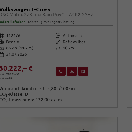
Volkswagen T-Cross
DSG Matrix 2ZKlima Kam PrivG 17Z R2D SHZ
sofort lieferbar
Fahrzeug mit Tageszulassung
Fahrzeugnr.
Getriebe
112476
Automatik
Kraftstoff
Außenfarbe
Benzin
Reflexsilber
Leistung
Kilometerstand
85 kW (116 PS)
10 km
31.07.2026
30.222,– €
Wir rufen Sie an
Fahrzeugexposé (PDF)
Fahrzeug parken
inkl. 20% MwSt.
inkl. NoVA
Verbrauch kombiniert:
5,80 l/100km
CO
-Klasse:
D
2
CO
-Emissionen:
132,00 g/km
2