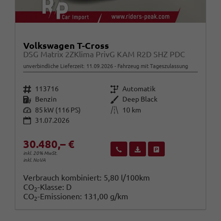
Volkswagen T-Cross
DSG Matrix 2ZKlima PrivG KAM R2D SHZ PDC
unverbindliche Lieferzeit:
11.09.2026
Fahrzeug mit Tageszulassung
Fahrzeugnr.
Getriebe
113716
Automatik
Kraftstoff
Außenfarbe
Benzin
Deep Black
Leistung
Kilometerstand
85 kW (116 PS)
10 km
31.07.2026
30.480,– €
Wir rufen Sie an
Fahrzeugexposé (PDF)
Fahrzeug parken
inkl. 20% MwSt.
inkl. NoVA
Verbrauch kombiniert:
5,80 l/100km
CO
-Klasse:
D
2
CO
-Emissionen:
131,00 g/km
2