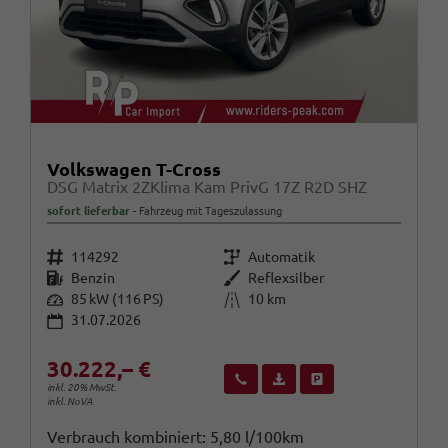
Volkswagen T-Cross
DSG Matrix 2ZKlima Kam PrivG 17Z R2D SHZ
sofort lieferbar
Fahrzeug mit Tageszulassung
Fahrzeugnr.
Getriebe
114292
Automatik
Kraftstoff
Außenfarbe
Benzin
Reflexsilber
Leistung
Kilometerstand
85 kW (116 PS)
10 km
31.07.2026
30.222,– €
Wir rufen Sie an
Fahrzeugexposé (PDF)
Fahrzeug parken
inkl. 20% MwSt.
inkl. NoVA
Verbrauch kombiniert:
5,80 l/100km