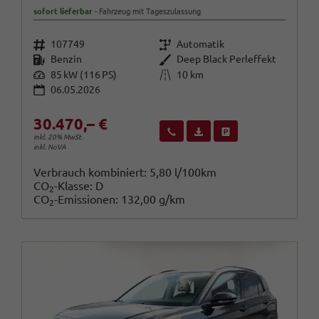
sofort lieferbar
Fahrzeug mit Tageszulassung
Fahrzeugnr.
Getriebe
107749
Automatik
Kraftstoff
Außenfarbe
Benzin
Deep Black Perleffekt
Leistung
Kilometerstand
85 kW (116 PS)
10 km
06.05.2026
30.470,– €
Wir rufen Sie an
Fahrzeugexposé (PDF)
Fahrzeug parken
inkl. 20% MwSt.
inkl. NoVA
Verbrauch kombiniert:
5,80 l/100km
CO
-Klasse:
D
2
CO
-Emissionen:
132,00 g/km
2