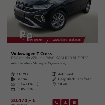
Volkswagen T-Cross
DSG Matrix 2ZKlima PrivG KAM R2D SHZ PDC
sofort lieferbar
Fahrzeug mit Tageszulassung
Fahrzeugnr.
Getriebe
110793
Automatik
Kraftstoff
Außenfarbe
Benzin
Deep Black Perleffekt
Leistung
Kilometerstand
85 kW (116 PS)
10 km
06.05.2026
30.470,– €
Wir rufen Sie an
Fahrzeugexposé (PDF)
Fahrzeug parken
inkl. 20% MwSt.