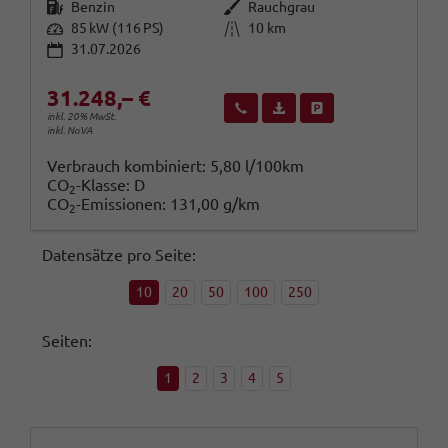
Kraftstoff
Außenfarbe
Benzin
Rauchgrau
Leistung
Kilometerstand
85 kW (116 PS)
10 km
31.07.2026
31.248,– €
Wir rufen Sie an
Fahrzeugexposé (PDF)
Fahrzeug parken
inkl. 20% MwSt.
inkl. NoVA
Verbrauch kombiniert:
5,80 l/100km
CO
-Klasse:
D
2
CO
-Emissionen:
131,00 g/km
2
Datensätze pro Seite:
10
20
50
100
250
Seiten:
1
2
3
4
5