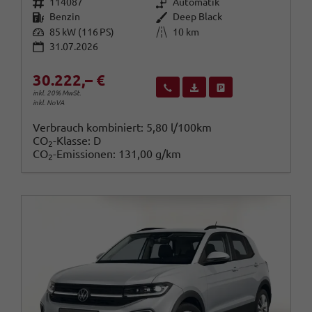
Fahrzeugnr.
Getriebe
114087
Automatik
Kraftstoff
Außenfarbe
Benzin
Deep Black
Leistung
Kilometerstand
85 kW (116 PS)
10 km
31.07.2026
30.222,– €
Wir rufen Sie an
Fahrzeugexposé (PDF)
Fahrzeug parken
inkl. 20% MwSt.
inkl. NoVA
Verbrauch kombiniert:
5,80 l/100km
CO
-Klasse:
D
2
CO
-Emissionen:
131,00 g/km
2