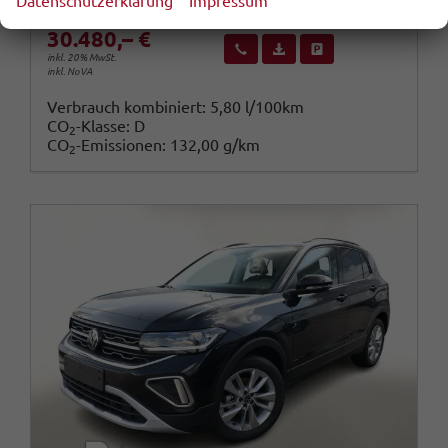
Datenschutzerklärung
Impressum
30.480,– €
Wir rufen Sie an
Fahrzeugexposé (PDF)
Fahrzeug parken
inkl. 20% MwSt.
inkl. NoVA
Verbrauch kombiniert:
5,80 l/100km
CO
-Klasse:
D
2
CO
-Emissionen:
132,00 g/km
2