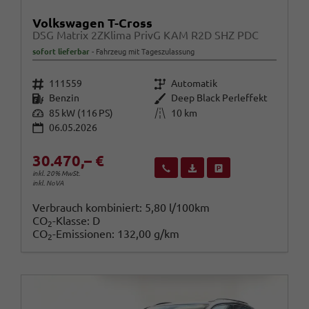
Volkswagen T-Cross
DSG Matrix 2ZKlima PrivG KAM R2D SHZ PDC
sofort lieferbar
Fahrzeug mit Tageszulassung
Fahrzeugnr.
Getriebe
111559
Automatik
Kraftstoff
Außenfarbe
Benzin
Deep Black Perleffekt
Leistung
Kilometerstand
85 kW (116 PS)
10 km
06.05.2026
30.470,– €
Wir rufen Sie an
Fahrzeugexposé (PDF)
Fahrzeug parken
inkl. 20% MwSt.
inkl. NoVA
Verbrauch kombiniert:
5,80 l/100km
CO
-Klasse:
D
2
CO
-Emissionen:
132,00 g/km
2