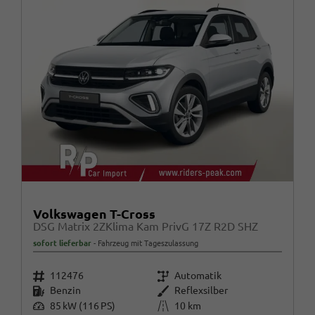
Volkswagen T-Cross
DSG Matrix 2ZKlima Kam PrivG 17Z R2D SHZ
sofort lieferbar
Fahrzeug mit Tageszulassung
Fahrzeugnr.
Getriebe
112476
Automatik
Kraftstoff
Außenfarbe
Benzin
Reflexsilber
Leistung
Kilometerstand
85 kW (116 PS)
10 km