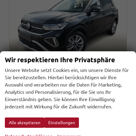
Wir respektieren Ihre Privatsphäre
Unsere Website setzt Cookies ein, um unsere Dienste für
Sie bereitzustellen. Hierbei berücksichtigen wir Ihre
Auswahl und verarbeiten nur die Daten für Marketing,
Volkswagen T-Cross
Analytics und Personalisierung, für die Sie uns Ihr
DSG Matrix 2ZKlima PrivG KAM R2D SHZ PDC
Einverständnis geben. Sie können Ihre Einwilligung
sofort lieferbar
Fahrzeug mit Tageszulassung
jederzeit mit Wirkung für die Zukunft widerrufen.
Fahrzeugnr.
Getriebe
107900
Automatik
Kraftstoff
Außenfarbe
Benzin
Deep Black Perleffekt
Alle akzeptieren
Einstellungen
Leistung
Kilometerstand
85 kW (116 PS)
10 km
04.05.2026