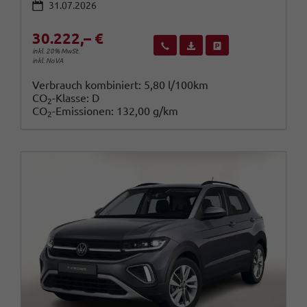
31.07.2026
30.222,– €
Wir rufen Sie an
Fahrzeugexposé (PDF)
Fahrzeug parken
inkl. 20% MwSt.
inkl. NoVA
Verbrauch kombiniert:
5,80 l/100km
CO
-Klasse:
D
2
CO
-Emissionen:
132,00 g/km
2