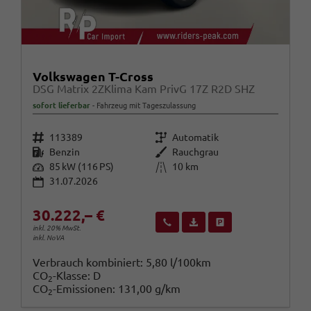
Volkswagen T-Cross
DSG Matrix 2ZKlima Kam PrivG 17Z R2D SHZ
sofort lieferbar
Fahrzeug mit Tageszulassung
Fahrzeugnr.
Getriebe
113389
Automatik
Kraftstoff
Außenfarbe
Benzin
Rauchgrau
Leistung
Kilometerstand
85 kW (116 PS)
10 km
31.07.2026
30.222,– €
Wir rufen Sie an
Fahrzeugexposé (PDF)
Fahrzeug parken
inkl. 20% MwSt.
inkl. NoVA
Verbrauch kombiniert:
5,80 l/100km
CO
-Klasse:
D
2
CO
-Emissionen:
131,00 g/km
2