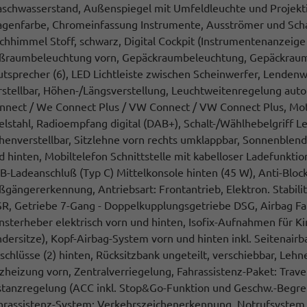
schwasserstand, Außenspiegel mit Umfeldleuchte und Projekti
genfarbe, Chromeinfassung Instrumente, Ausströmer und Schal
chhimmel Stoff, schwarz, Digital Cockpit (Instrumentenanzeige di
ßraumbeleuchtung vorn, Gepäckraumbeleuchtung, Gepäckraumb
utsprecher (6), LED Lichtleiste zwischen Scheinwerfer, Lenden
rstellbar, Höhen-/Längsverstellung, Leuchtweitenregelung aut
nnect / We Connect Plus / VW Connect / VW Connect Plus, Motor 
elstahl, Radioempfang digital (DAB+), Schalt-/Wählhebelgriff Led
henverstellbar, Sitzlehne vorn rechts umklappbar, Sonnenblend
d hinten, Mobiltelefon Schnittstelle mit kabelloser Ladefunktio
B-Ladeanschluß (Typ C) Mittelkonsole hinten (45 W), Anti-Bloc
ßgängererkennung, Antriebsart: Frontantrieb, Elektron. Stabi
R, Getriebe 7-Gang - Doppelkupplungsgetriebe DSG, Airbag Fahr
nsterheber elektrisch vorn und hinten, Isofix-Aufnahmen für Kind
ndersitze), Kopf-Airbag-System vorn und hinten inkl. Seitenair
schlüsse (2) hinten, Rücksitzbank ungeteilt, verschiebbar, Lehne
tzheizung vorn, Zentralverriegelung, Fahrassistenz-Paket: Trave
stanzregelung (ACC inkl. Stop&Go-Funktion und Geschw.-Begren
hrassistenz-System: Verkehrszeichenerkennung, Notrufsystem, 