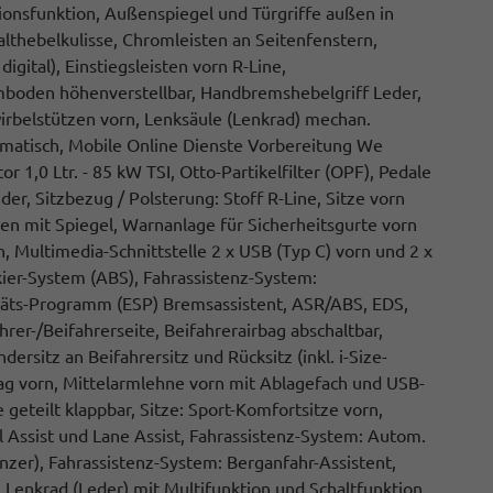
onsfunktion, Außenspiegel und Türgriffe außen in
thebelkulisse, Chromleisten an Seitenfenstern,
gital), Einstiegsleisten vorn R-Line,
oden höhenverstellbar, Handbremshebelgriff Leder,
wirbelstützen vorn, Lenksäule (Lenkrad) mechan.
omatisch, Mobile Online Dienste Vorbereitung We
1,0 Ltr. - 85 kW TSI, Otto-Partikelfilter (OPF), Pedale
er, Sitzbezug / Polsterung: Stoff R-Line, Sitze vorn
en mit Spiegel, Warnanlage für Sicherheitsgurte vorn
n, Multimedia-Schnittstelle 2 x USB (Typ C) vorn und 2 x
kier-System (ABS), Fahrassistenz-System:
litäts-Programm (ESP) Bremsassistent, ASR/ABS, EDS,
er-/Beifahrerseite, Beifahrerairbag abschaltbar,
ersitz an Beifahrersitz und Rücksitz (inkl. i-Size-
bag vorn, Mittelarmlehne vorn mit Ablagefach und USB-
 geteilt klappbar, Sitze: Sport-Komfortsitze vorn,
l Assist und Lane Assist, Fahrassistenz-System: Autom.
zer), Fahrassistenz-System: Berganfahr-Assistent,
Lenkrad (Leder) mit Multifunktion und Schaltfunktion,