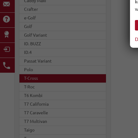
Caddy Maxi
k
w
Crafter
e-Golf
Golf
Golf Variant
D
ID. BUZZ
ID.4
Passat Variant
Polo
T-Cross
T-Roc
T6 Kombi
T7 California
T7 Caravelle
T7 Multivan
Taigo