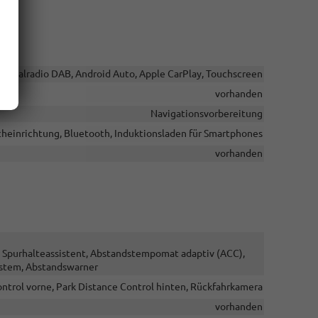
Digitalradio DAB, Android Auto, Apple CarPlay, Touchscreen
vorhanden
Navigationsvorbereitung
cheinrichtung, Bluetooth, Induktionsladen für Smartphones
vorhanden
, Spurhalteassistent, Abstandstempomat adaptiv (ACC),
ystem, Abstandswarner
ntrol vorne, Park Distance Control hinten, Rückfahrkamera
vorhanden