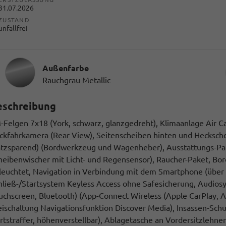
31.07.2026
ZUSTAND
unfallfrei
Außenfarbe
Rauchgrau Metallic
eschreibung
-Felgen 7x18 (York, schwarz, glanzgedreht), Klimaanlage Air Ca
ckfahrkamera (Rear View), Seitenscheiben hinten und Hecksche
atzsparend) (Bordwerkzeug und Wagenheber), Ausstattungs-Pake
heibenwischer mit Licht- und Regensensor), Raucher-Paket, Bo
leuchtet, Navigation in Verbindung mit dem Smartphone (über Ap
hließ-/Startsystem Keyless Access ohne Safesicherung, Audiosy
uchscreen, Bluetooth) (App-Connect Wireless (Apple CarPlay, A
eischaltung Navigationsfunktion Discover Media), Insassen-Schu
rtstraffer, höhenverstellbar), Ablagetasche an Vordersitzlehn