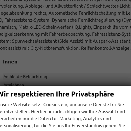
rvolenkung, Abbiege- und Allwetterlicht / Schlechtwetter-Licht,
iegelabsenkung rechts, Automatische Fahrlichtschaltung mit L
D, Fahrassistenz-System: Dynamische Fernlichtregulierung (Dyn
namisch, Matrix-LED-Scheinwerfer (IQ.Light), Einparkhilfe vorn
digkeitserkennung mit Fahrerbeobachtung, Fahrassistenz-System
stem: Spurwechselassistent (Side Assist) mit Auspark-Assiste
ront assist) mit City-Notbremsfunktion, Reifenkontroll-Anzeige
Innen
Ambiente-Beleuchtung
Armlehnen
Wir respektieren Ihre Privatsphäre
Fensterheber
Klimatisierung
nsere Website setzt Cookies ein, um unsere Dienste für Sie
Lenkrad
ereitzustellen. Hierbei berücksichtigen wir Ihre Auswahl und
Sitze
erarbeiten nur die Daten für Marketing, Analytics und
ersonalisierung, für die Sie uns Ihr Einverständnis geben. Sie
Sitze: Lordosenstütze