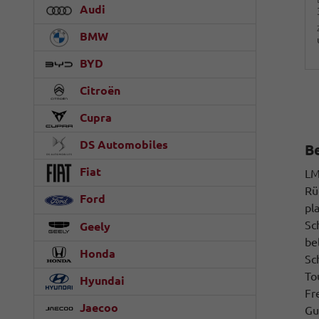
Audi
BMW
BYD
Citroën
Cupra
DS Automobiles
B
Fiat
LM
Rü
Ford
pl
Sc
Geely
be
Honda
Sc
To
Hyundai
Fr
Jaecoo
Gu