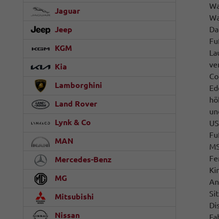
Wa
Jaguar
Wa
Jeep
Da
Fu
KGM
La
ve
Kia
Co
Lamborghini
Ed
hö
Land Rover
un
Lynk & Co
US
Fu
MAN
MS
Fe
Mercedes-Benz
Ki
MG
An
Si
Mitsubishi
Di
Nissan
Fa