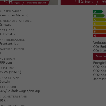
AUSSENFARBE
Rauchgrau Metallic
INNENAUSSTATTUNG
Schwarz
GETRIEBE
Automatik
ANTRIEBSACHSE
Verbrauc
Frontantrieb
CO
-Emi
2
PARTIKELFILTER
CO
-Kla
2
1
Downlo
HUBRAUM
999 ccm
Energiek
CO2 Kos
LEISTUNG
CO2 Kos
85 kW (116 PS)
CO2 Kos
KRAFTSTOFF
Jahresst
Benzin
KATEGORIE
SUV/Geländewagen/Pickup
KILOMETERSTAND
10 km
ERSTZULASSUNG