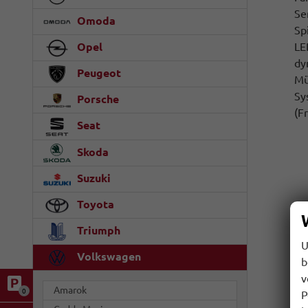
Se
Omoda
Sp
LE
Opel
dy
Peugeot
Mü
Sy
Porsche
(F
Seat
Skoda
Suzuki
Toyota
Triumph
U
Volkswagen
b
v
Amarok
0
P