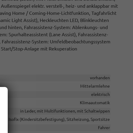
 Außenspiegel elektr. verstell-, heiz- und anklappbar mit
eaving Home / Coming-Home-Lichtfunktion, Tagfahrlicht
amic Light Assist), Heckleuchten LED, Blinkleuchten
 und hinten, Fahrassistenz-System: Ablenkungs- und
: Spurhalteassistent (Lane Assist), Fahrassistenz-
nt, Fahrassistenz-System: Umfeldbeobachtungssystem
, Start/Stop-Anlage mit Rekuperation
vorhanden
Mittelarmlehne
elektrisch
Klimaautomatik
in Leder, mit Multifunktionen, mit Schaltwippen
Isofix (Kindersitzbefestigung), Sitzheizung, Sportsitze
Fahrer