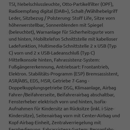
TSI, Nebelschlussleuchte, Otto-Partikelfilter (OPF),
Radioempfang digital (DAB+), Schalt-/Wählhebelgriff
Leder, Sitzbezug / Polsterung: Stoff Life, Sitze vorn
höhenverstellbar, Sonnenblenden mit Spiegel
(beleuchtet), Warnanlage für Sicherheitsgurte vorn
und hinten, Mobiltelefon Schnittstelle mit kabelloser
Ladefunktion, Multimedia-Schnittstelle 2 x USB (Typ
C) vorn und 2 x USB-Ladeanschluß (Typ C)
Mittelkonsole hinten, Fahrassistenz-System:
Fußgängererkennung, Antriebsart: Frontantrieb,
Elektron. Stabilitäts-Programm (ESP) Bremsassistent,
ASR/ABS, EDS, MSR, Getriebe 7-Gang -
Doppelkupplungsgetriebe DSG, Klimaanlage, Airbag
Fahrer-/Beifahrerseite, Beifahrerairbag abschaltbar,
Fensterheber elektrisch vorn und hinten, Isofix-
Aufnahmen für Kindersitz an Rücksitze (inkl. i-Size-
Kindersitze), Seitenairbag vorn mit Center-Airbag und
Kopf-Airbag-Einheit, Zentralverriegelung mit
Fernbedienung, Fahrassistenz-System: Berganfahr-