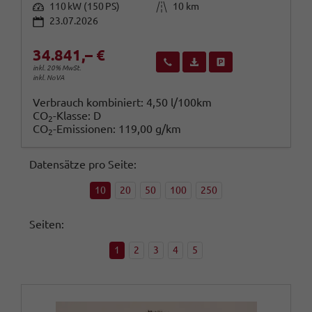
Leistung
Kilometerstand
110 kW (150 PS)
10 km
23.07.2026
34.841,– €
Wir rufen Sie an
Fahrzeugexposé (PDF)
Fahrzeug parken
inkl. 20% MwSt.
inkl. NoVA
Verbrauch kombiniert:
4,50 l/100km
CO
-Klasse:
D
2
CO
-Emissionen:
119,00 g/km
2
Datensätze pro Seite:
10
20
50
100
250
Seiten:
1
2
3
4
5