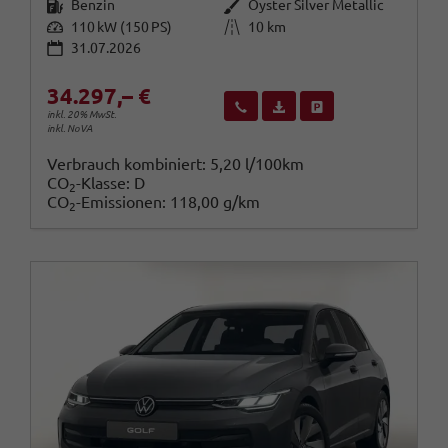
Kraftstoff
Außenfarbe
Benzin
Oyster Silver Metallic
Leistung
Kilometerstand
110 kW (150 PS)
10 km
31.07.2026
34.297,– €
Wir rufen Sie an
Fahrzeugexposé (PDF)
Fahrzeug parken
inkl. 20% MwSt.
inkl. NoVA
Verbrauch kombiniert:
5,20 l/100km
CO
-Klasse:
D
2
CO
-Emissionen:
118,00 g/km
2