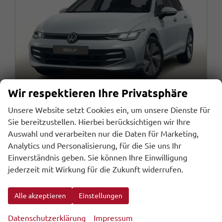
Wir respektieren Ihre Privatsphäre
Unsere Website setzt Cookies ein, um unsere Dienste für
Sie bereitzustellen. Hierbei berücksichtigen wir Ihre
Volkswagen Golf
Auswahl und verarbeiten nur die Daten für Marketing,
LIFE 8 TDI Ready2D ParkAs+ SHZ PrivG 17Z KeyL
Analytics und Personalisierung, für die Sie uns Ihr
unverbindliche Lieferzeit:
11.09.2026
Fahrzeug mit Tageszulassung
Einverständnis geben. Sie können Ihre Einwilligung
jederzeit mit Wirkung für die Zukunft widerrufen.
Fahrzeugnr.
Getriebe
106889
Automatik
Kraftstoff
Außenfarbe
Diesel
Oyster Silver Metallic
Alle akzeptieren
Einstellungen
Leistung
Kilometerstand
110 kW (150 PS)
10 km
31.07.2026
Datenschutzerklärung
Impressum