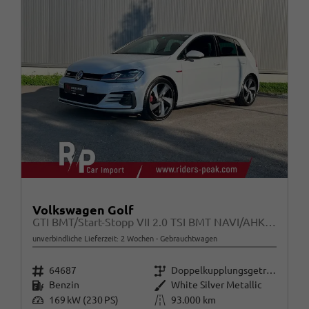
Volkswagen Golf
GTI BMT/Start-Stopp VII 2.0 TSI BMT NAVI/AHK/Pickerl und Service NEU!!
unverbindliche Lieferzeit: 2 Wochen
Gebrauchtwagen
Fahrzeugnr.
Getriebe
64687
Doppelkupplungsgetriebe (DSG)
Kraftstoff
Außenfarbe
Benzin
White Silver Metallic
Leistung
Kilometerstand
169 kW (230 PS)
93.000 km