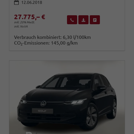
12.06.2018
27.775,– €
Wir rufen Sie an
Fahrzeugexposé (PDF)
Fahrzeug parken
inkl. 20% MwSt.
inkl. NoVA
Verbrauch kombiniert:
6,30 l/100km
CO
-Emissionen:
145,00 g/km
2