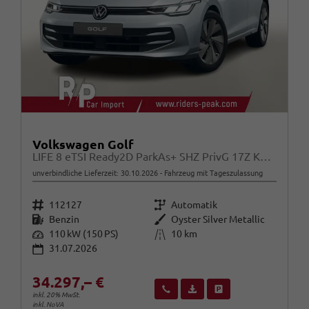
Volkswagen Golf
LIFE 8 eTSI Ready2D ParkAs+ SHZ PrivG 17Z KeyL
unverbindliche Lieferzeit:
30.10.2026
Fahrzeug mit Tageszulassung
Fahrzeugnr.
Getriebe
112127
Automatik
Kraftstoff
Außenfarbe
Benzin
Oyster Silver Metallic
Leistung
Kilometerstand
110 kW (150 PS)
10 km
31.07.2026
34.297,– €
Wir rufen Sie an
Fahrzeugexposé (PDF)
Fahrzeug parken
inkl. 20% MwSt.
inkl. NoVA