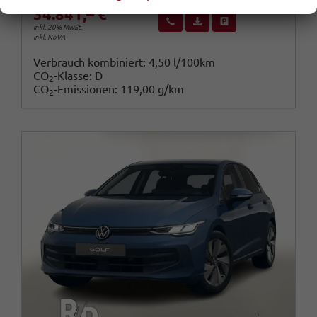
34.841,– €
Wir rufen Sie an
Fahrzeugexposé (PDF)
Fahrzeug parken
inkl. 20% MwSt.
inkl. NoVA
Verbrauch kombiniert:
4,50 l/100km
CO
-Klasse:
D
2
CO
-Emissionen:
119,00 g/km
2