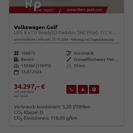
Volkswagen Golf
LIFE 8 eTSI Ready2D ParkAs+ SHZ PrivG 17Z KeyL
unverbindliche Lieferzeit:
23.10.2026
Fahrzeug mit Tageszulassung
Fahrzeugnr.
Getriebe
106872
Automatik
Kraftstoff
Außenfarbe
Benzin
Grenadillschwarz Metallic
Leistung
Kilometerstand
110 kW (150 PS)
10 km
31.07.2026
34.297,– €
Wir rufen Sie an
Fahrzeugexposé (PDF)
Fahrzeug parken
inkl. 20% MwSt.
inkl. NoVA
Verbrauch kombiniert:
5,20 l/100km
CO
-Klasse:
D
2
CO
-Emissionen:
118,00 g/km
2