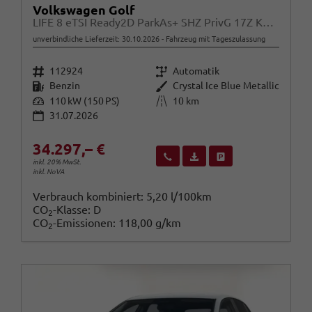
Volkswagen Golf
LIFE 8 eTSI Ready2D ParkAs+ SHZ PrivG 17Z KeyL
unverbindliche Lieferzeit:
30.10.2026
Fahrzeug mit Tageszulassung
Fahrzeugnr.
Getriebe
112924
Automatik
Kraftstoff
Außenfarbe
Benzin
Crystal Ice Blue Metallic
Leistung
Kilometerstand
110 kW (150 PS)
10 km
31.07.2026
34.297,– €
Wir rufen Sie an
Fahrzeugexposé (PDF)
Fahrzeug parken
inkl. 20% MwSt.
inkl. NoVA
Verbrauch kombiniert:
5,20 l/100km
CO
-Klasse:
D
2
CO
-Emissionen:
118,00 g/km
2