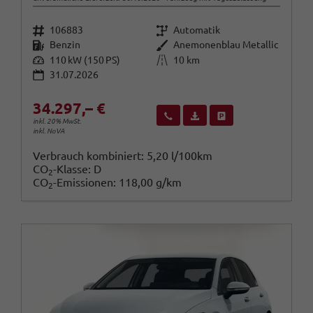
Fahrzeugnr.
Getriebe
106883
Automatik
Kraftstoff
Außenfarbe
Benzin
Anemonenblau Metallic
Leistung
Kilometerstand
110 kW (150 PS)
10 km
31.07.2026
34.297,– €
Wir rufen Sie an
Fahrzeugexposé (PDF)
Fahrzeug parken
inkl. 20% MwSt.
inkl. NoVA
Verbrauch kombiniert:
5,20 l/100km
CO
-Klasse:
D
2
CO
-Emissionen:
118,00 g/km
2