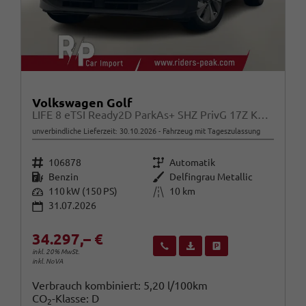
Volkswagen Golf
LIFE 8 eTSI Ready2D ParkAs+ SHZ PrivG 17Z KeyL
unverbindliche Lieferzeit:
30.10.2026
Fahrzeug mit Tageszulassung
Fahrzeugnr.
Getriebe
106878
Automatik
Kraftstoff
Außenfarbe
Benzin
Delfingrau Metallic
Leistung
Kilometerstand
110 kW (150 PS)
10 km
31.07.2026
34.297,– €
Wir rufen Sie an
Fahrzeugexposé (PDF)
Fahrzeug parken
inkl. 20% MwSt.
inkl. NoVA
Verbrauch kombiniert:
5,20 l/100km
CO
-Klasse:
D
2