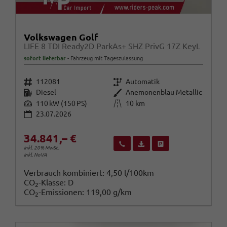
Volkswagen Golf
LIFE 8 TDI Ready2D ParkAs+ SHZ PrivG 17Z KeyL
sofort lieferbar
Fahrzeug mit Tageszulassung
Fahrzeugnr.
Getriebe
112081
Automatik
Kraftstoff
Außenfarbe
Diesel
Anemonenblau Metallic
Leistung
Kilometerstand
110 kW (150 PS)
10 km
23.07.2026
34.841,– €
Wir rufen Sie an
Fahrzeugexposé (PDF)
Fahrzeug parken
inkl. 20% MwSt.
inkl. NoVA
Verbrauch kombiniert:
4,50 l/100km
CO
-Klasse:
D
2
CO
-Emissionen:
119,00 g/km
2