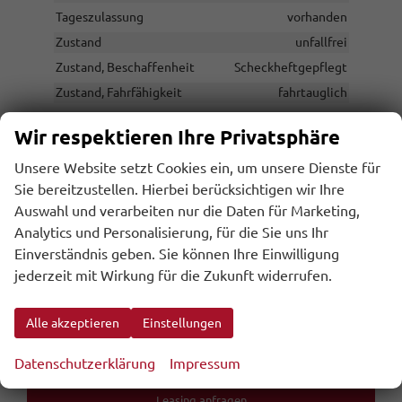
Tageszulassung
vorhanden
Zustand
unfallfrei
Zustand, Beschaffenheit
Scheckheftgepflegt
Zustand, Fahrfähigkeit
fahrtauglich
Wir respektieren Ihre Privatsphäre
UVP ohne
76.794,– €
Unsere Website setzt Cookies ein, um unsere Dienste für
Überführungskosten
Sie bereitzustellen. Hierbei berücksichtigen wir Ihre
Sie sparen:
4.127,– €
Auswahl und verarbeiten nur die Daten für Marketing,
5,4%
Analytics und Personalisierung, für die Sie uns Ihr
72.667,– €
Einverständnis geben. Sie können Ihre Einwilligung
Gesamtpreis
jederzeit mit Wirkung für die Zukunft widerrufen.
inkl. 20% MwSt., zzgl. den Kosten für Überführung und Zulassungspapieren
Alle akzeptieren
Einstellungen
inkl. NoVA
Datenschutzerklärung
Impressum
Wir rufen Sie an
Leasing anfragen