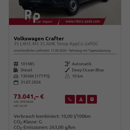
Volkswagen Crafter
35 L4H3 4M 3S AHK Temp AppCo 2xPDC
unverbindliche Lieferzeit:
11.09.2026
Fahrzeug mit Tageszulassung
Fahrzeugnr.
Getriebe
101485
Automatik
Kraftstoff
Außenfarbe
Diesel
Deep Ocean Blue
Leistung
Kilometerstand
130 kW (177 PS)
10 km
31.07.2026
73.041,– €
Wir rufen Sie an
Fahrzeugexposé (PDF)
Fahrzeug parken
inkl. 20% MwSt.
inkl. NoVA
Verbrauch kombiniert:
10,00 l/100km
CO
-Klasse:
G
2
CO
-Emissionen:
263,00 g/km
2