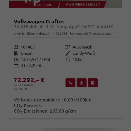
Volkswagen Crafter
35 AT8 4M L4H3 3S Temp AppC 2xPDC VorAHK
unverbindliche Lieferzeit:
11.09.2026
Fahrzeug mit Tageszulassung
Fahrzeugnr.
Getriebe
101483
Automatik
Kraftstoff
Außenfarbe
Diesel
Candy-Weiß
Leistung
Kilometerstand
130 kW (177 PS)
10 km
31.07.2026
72.292,– €
Wir rufen Sie an
Fahrzeugexposé (PDF)
Fahrzeug parken
inkl. 20% MwSt.
inkl. NoVA
Verbrauch kombiniert:
10,00 l/100km
CO
-Klasse:
G
2
CO
-Emissionen:
263,00 g/km
2