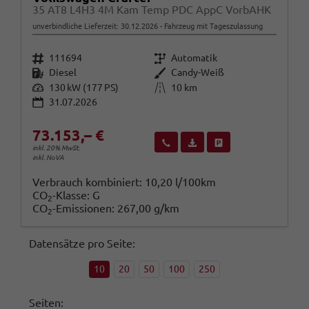
35 AT8 L4H3 4M Kam Temp PDC AppC VorbAHK
unverbindliche Lieferzeit:
30.12.2026
Fahrzeug mit Tageszulassung
Fahrzeugnr.
Getriebe
111694
Automatik
Kraftstoff
Außenfarbe
Diesel
Candy-Weiß
Leistung
Kilometerstand
130 kW (177 PS)
10 km
31.07.2026
73.153,– €
Wir rufen Sie an
Fahrzeugexposé (PDF)
Fahrzeug parken
inkl. 20% MwSt.
inkl. NoVA
Verbrauch kombiniert:
10,20 l/100km
CO
-Klasse:
G
2
CO
-Emissionen:
267,00 g/km
2
Datensätze pro Seite:
10
20
50
100
250
Seiten: