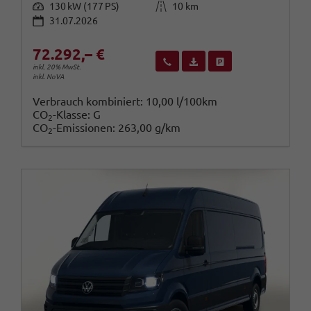
Leistung
Kilometerstand
130 kW (177 PS)
10 km
31.07.2026
72.292,– €
Wir rufen Sie an
Fahrzeugexposé (PDF)
Fahrzeug parken
inkl. 20% MwSt.
inkl. NoVA
Verbrauch kombiniert:
10,00 l/100km
CO
-Klasse:
G
2
CO
-Emissionen:
263,00 g/km
2