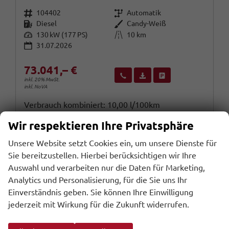
Fahrzeugnr.
Getriebe
104402
Automatik
Kraftstoff
Außenfarbe
Diesel
Candy-Weiß
Leistung
Kilometerstand
130 kW (177 PS)
10 km
31.07.2026
73.041,– €
Wir rufen Sie an
Fahrzeugexposé (PDF)
Fahrzeug parken
inkl. 20% MwSt.
inkl. NoVA
Verbrauch kombiniert:
10,00 l/100km
CO
-Klasse:
G
2
Wir respektieren Ihre Privatsphäre
CO
-Emissionen:
263,00 g/km
2
Unsere Website setzt Cookies ein, um unsere Dienste für
Sie bereitzustellen. Hierbei berücksichtigen wir Ihre
Auswahl und verarbeiten nur die Daten für Marketing,
Analytics und Personalisierung, für die Sie uns Ihr
Einverständnis geben. Sie können Ihre Einwilligung
jederzeit mit Wirkung für die Zukunft widerrufen.