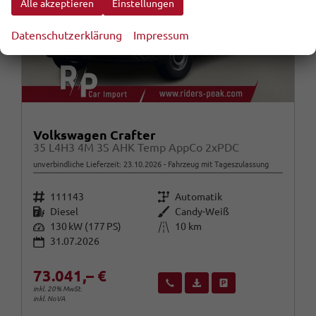
Alle akzeptieren
Einstellungen
Datenschutzerklärung
Impressum
Volkswagen Crafter
35 L4H3 4M 3S AHK Temp AppCo 2xPDC
unverbindliche Lieferzeit:
23.10.2026
Fahrzeug mit Tageszulassung
Fahrzeugnr.
Getriebe
111143
Automatik
Kraftstoff
Außenfarbe
Diesel
Candy-Weiß
Leistung
Kilometerstand
130 kW (177 PS)
10 km
31.07.2026
73.041,– €
Wir rufen Sie an
Fahrzeugexposé (PDF)
Fahrzeug parken
inkl. 20% MwSt.
inkl. NoVA