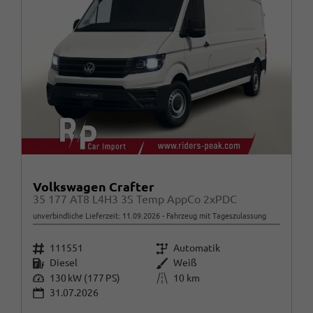
Volkswagen Crafter
35 177 AT8 L4H3 3S Temp AppCo 2xPDC
unverbindliche Lieferzeit:
11.09.2026
Fahrzeug mit Tageszulassung
Fahrzeugnr.
Getriebe
111551
Automatik
Kraftstoff
Außenfarbe
Diesel
Weiß
Leistung
Kilometerstand
130 kW (177 PS)
10 km
31.07.2026