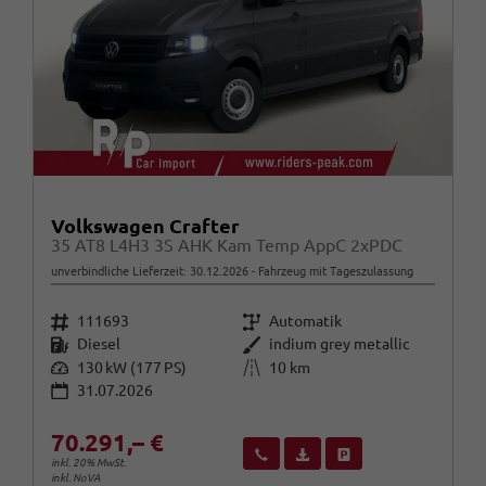
Volkswagen Crafter
35 AT8 L4H3 3S AHK Kam Temp AppC 2xPDC
unverbindliche Lieferzeit:
30.12.2026
Fahrzeug mit Tageszulassung
Fahrzeugnr.
Getriebe
111693
Automatik
Kraftstoff
Außenfarbe
Diesel
indium grey metallic
Leistung
Kilometerstand
130 kW (177 PS)
10 km
31.07.2026
70.291,– €
Wir rufen Sie an
Fahrzeugexposé (PDF)
Fahrzeug parken
inkl. 20% MwSt.
inkl. NoVA