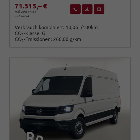
71.315,– €
Wir rufen Sie an
Fahrzeugexposé (PDF)
Fahrzeug parken
inkl. 20% MwSt.
inkl. NoVA
Verbrauch kombiniert:
10,06 l/100km
CO
-Klasse:
G
2
CO
-Emissionen:
266,00 g/km
2