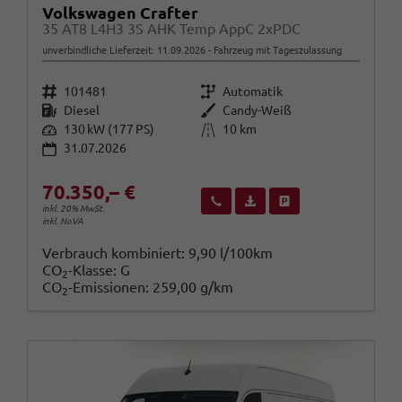
Volkswagen Crafter
35 AT8 L4H3 3S AHK Temp AppC 2xPDC
unverbindliche Lieferzeit:
11.09.2026
Fahrzeug mit Tageszulassung
Fahrzeugnr.
Getriebe
101481
Automatik
Kraftstoff
Außenfarbe
Diesel
Candy-Weiß
Leistung
Kilometerstand
130 kW (177 PS)
10 km
31.07.2026
70.350,– €
Wir rufen Sie an
Fahrzeugexposé (PDF)
Fahrzeug parken
inkl. 20% MwSt.
inkl. NoVA
Verbrauch kombiniert:
9,90 l/100km
CO
-Klasse:
G
2
CO
-Emissionen:
259,00 g/km
2