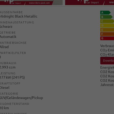
AUSSENFARBE
Midnight Black Metallic
INNENAUSSTATTUNG
Schwarz
GETRIEBE
Automatik
ANTRIEBSACHSE
Verbrauc
Allrad
CO
-Emi
2
PARTIKELFILTER
CO
-Kla
2
1
Downlo
HUBRAUM
2.993 ccm
Energiek
CO2 Kos
LEISTUNG
CO2 Kos
177 kW (241 PS)
CO2 Kos
KRAFTSTOFF
Jahresst
Diesel
KATEGORIE
SUV/Geländewagen/Pickup
KILOMETERSTAND
10 km
ERSTZULASSUNG