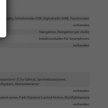
r, Radio, Schnittstelle USB, Digitalradio DAB, Touchscreen
vorhanden
Navigation, Navigation per Audio
Induktionsladen für Smartphones
vorhanden
sistent (City-Safety), Spurhalteassistent,
ufsystem, Abstandswarner
vorhanden
ntrol vorne, Park Distance Control hinten, Rückfahrkamera
vorhanden