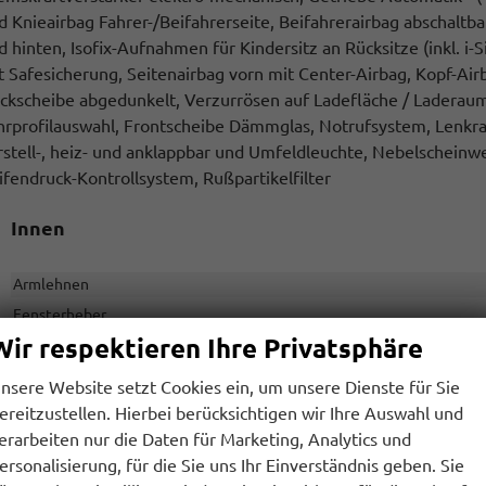
d Knieairbag Fahrer-/Beifahrerseite, Beifahrerairbag abschaltb
d hinten, Isofix-Aufnahmen für Kindersitz an Rücksitze (inkl. i-
t Safesicherung, Seitenairbag vorn mit Center-Airbag, Kopf-Air
ckscheibe abgedunkelt, Verzurrösen auf Ladefläche / Laderaum
hrprofilauswahl, Frontscheibe Dämmglas, Notrufsystem, Lenkrad
rstell-, heiz- und anklappbar und Umfeldleuchte, Nebelscheinw
ifendruck-Kontrollsystem, Rußpartikelfilter
Innen
Armlehnen
Fensterheber
Wir respektieren Ihre Privatsphäre
Klimatisierung
Lenkrad
nsere Website setzt Cookies ein, um unsere Dienste für Sie
Sitze
ereitzustellen. Hierbei berücksichtigen wir Ihre Auswahl und
Sitze: Verstellbarkeit
erarbeiten nur die Daten für Marketing, Analytics und
ersonalisierung, für die Sie uns Ihr Einverständnis geben. Sie