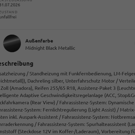
31.07.2026
ZUSTAND
unfallfrei
Außenfarbe
Midnight Black Metallic
eschreibung
satzheizung / Standheizung mit Funkfernbedienung, LM-Felgen
eichtmetall)), Dachreling silber, Unterfahrschutz Motor / Vertei
 Zoll (Amadora), Reifen 255/65 R18, Assistenz-Paket 3 (Leucht
telligente Adaptive Geschwindigkeitsregelanlage (ACC, Stop&G
ckfahrkamera (Rear View) / Fahrassistenz-System: Dynamische F
hrassistenz-System: Fernlichtregulierung (Light Assist) / Matrix
nten inkl. Auspark-Assistent / Fahrassistenz-System: Notbremsa
hrraderkennung / Fahrassistenz-System: Spurhalteassistent (Lan
nststoff (Steckdose 12V im Koffer-/Laderaum), Vorbereitung f