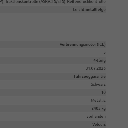
P), Traktionskontrolle (ASR/CTS/ETS), Reifendruckkontrolle
Leichtmetallfelge
Verbrennungsmotor (ICE)
5
4-türig
31.07.2026
Fahrzeuggarantie
Schwarz
10
Metallic
2403 kg
vorhanden
Velours