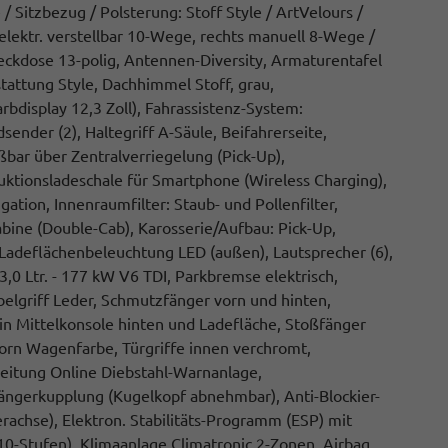
 / Sitzbezug / Polsterung: Stoff Style / ArtVelours /
 elektr. verstellbar 10-Wege, rechts manuell 8-Wege /
steckdose 13-polig, Antennen-Diversity, Armaturentafel
attung Style, Dachhimmel Stoff, grau,
arbdisplay 12,3 Zoll), Fahrassistenz-System:
sender (2), Haltegriff A-Säule, Beifahrerseite,
bar über Zentralverriegelung (Pick-Up),
uktionsladeschale für Smartphone (Wireless Charging),
ation, Innenraumfilter: Staub- und Pollenfilter,
bine (Double-Cab), Karosserie/Aufbau: Pick-Up,
, Ladeflächenbeleuchtung LED (außen), Lautsprecher (6),
3,0 Ltr. - 177 kW V6 TDI, Parkbremse elektrisch,
elgriff Leder, Schmutzfänger vorn und hinten,
in Mittelkonsole hinten und Ladefläche, Stoßfänger
orn Wagenfarbe, Türgriffe innen verchromt,
eitung Online Diebstahl-Warnanlage,
ängerkupplung (Kugelkopf abnehmbar), Anti-Blockier-
erachse), Elektron. Stabilitäts-Programm (ESP) mit
10-Stufen), Klimaanlage Climatronic 2-Zonen, Airbag