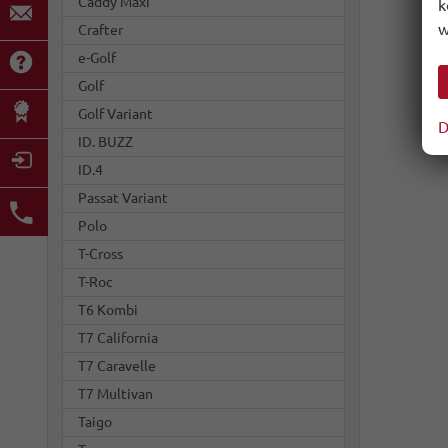
Caddy Maxi
k
w
Crafter
e-Golf
Golf
Golf Variant
D
ID. BUZZ
ID.4
Passat Variant
Polo
T-Cross
T-Roc
T6 Kombi
T7 California
T7 Caravelle
T7 Multivan
Taigo