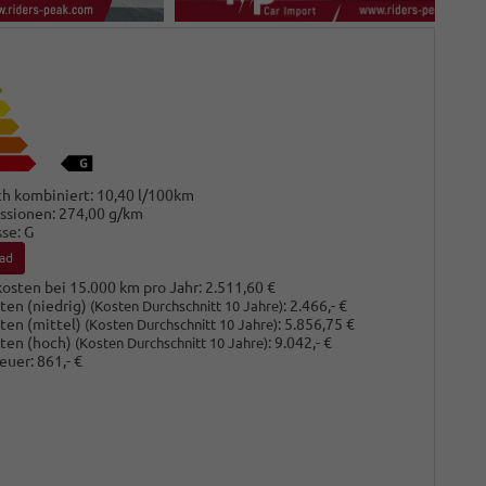
h kombiniert:
10,40 l/100km
ssionen:
274,00 g/km
sse:
G
ad
osten bei 15.000 km pro Jahr:
2.511,60 €
ten (niedrig)
:
2.466,- €
(Kosten Durchschnitt 10 Jahre)
ten (mittel)
:
5.856,75 €
(Kosten Durchschnitt 10 Jahre)
ten (hoch)
:
9.042,- €
(Kosten Durchschnitt 10 Jahre)
euer:
861,- €