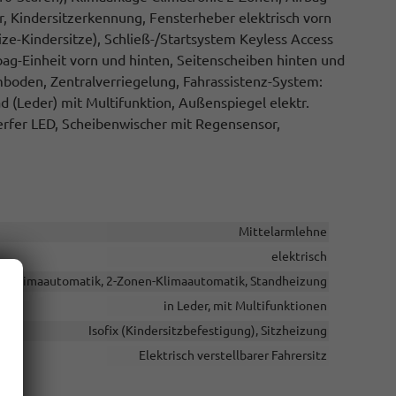
ar, Kindersitzerkennung, Fensterheber elektrisch vorn
Size-Kindersitze), Schließ-/Startsystem Keyless Access
bag-Einheit vorn und hinten, Seitenscheiben hinten und
boden, Zentralverriegelung, Fahrassistenz-System:
 (Leder) mit Multifunktion, Außenspiegel elektr.
erfer LED, Scheibenwischer mit Regensensor,
Mittelarmlehne
elektrisch
Klimaautomatik, 2-Zonen-Klimaautomatik, Standheizung
in Leder, mit Multifunktionen
Isofix (Kindersitzbefestigung), Sitzheizung
Elektrisch verstellbarer Fahrersitz