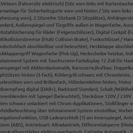
tVelours (Fahrersitz elektrisch) (Sitz vorn links mit Kartentasche
rnanlage für Sicherheitsgurte vorn und hinten / Sitz vorn links
tzheizung vorn), 2.Sitzreihe Sitzbank (3 Sitzplätze), Anhänger
andard, Außenspiegel und Türgriffe außen in Wagenfarbe, Ausst
ebstahlsicherung für Räder (Felgenschlösser), Digital Cockpit (F
ltikollisionsbremse (Multi Collision Brake), Funkschlüssel / Hand
ndschuhfach abschließbar und beleuchtet, Heckklappe abschließ
ckklappengriff Wagenfarbe (Pick-Up), Heckscheibe heizbar, Ind
fotainment-System mit Touchscreen-Farbdisplay 12 Zoll für Navig
nenspiegel mit Abblendautomatik, Karosserie/Aufbau: Doppelka
pfstützen hinten (3-fach), Kühlergrill schwarz mit Chromleiste
seleuchten vorn und Brillenfach, Mittelarmlehne hinten, Motor 
dioempfang digital (DAB+), Radstand Standard, Schalt-/Wählheb
nnenblenden mit Spiegel (beleuchtet), Steckdose 120V / 230V 
nten schwarz unlackiert mit Chrom-Applikationen, Stoßfänger v
feldbeleuchtung über Infotainment-System einstellbar, Vorber
vigationsfunktion, USB-Ladeanschluß (1) am Innenspiegel, Anh
stem (ABS), Antriebsart: Allradantrieb, Differentialsperre (Hint
emskraftverstärker elektro-mechanisch, Getriebe Automatik - (