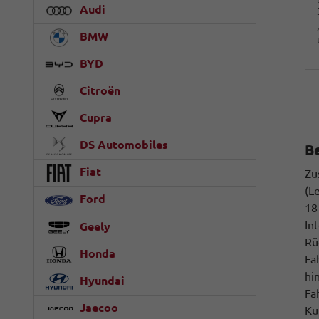
Audi
BMW
BYD
Citroën
Cupra
DS Automobiles
B
Fiat
Zu
(L
Ford
18
In
Geely
Rü
Honda
Fa
hi
Hyundai
Fa
Jaecoo
Ku