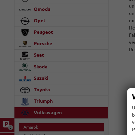
un
Omoda
un
mi
Opel
He
Peugeot
Fa
ve
Porsche
Re
Seat
Skoda
Suzuki
Toyota
Triumph
U
Volkswagen
b
v
Amarok
0
P