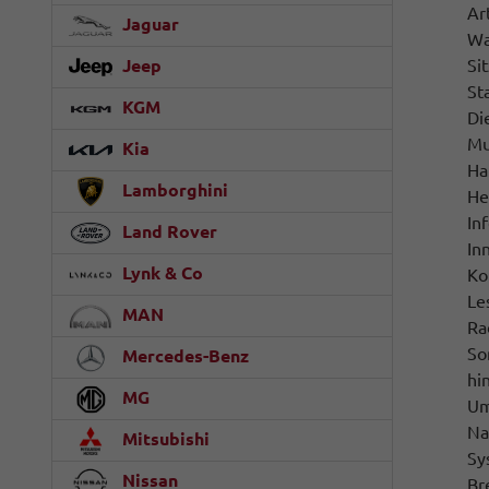
Ar
Jaguar
Wa
Jeep
Si
St
KGM
Di
Mu
Kia
Ha
Lamborghini
He
In
Land Rover
In
Lynk & Co
Ko
Le
MAN
Ra
So
Mercedes-Benz
hi
MG
Um
Na
Mitsubishi
Sy
Nissan
Br