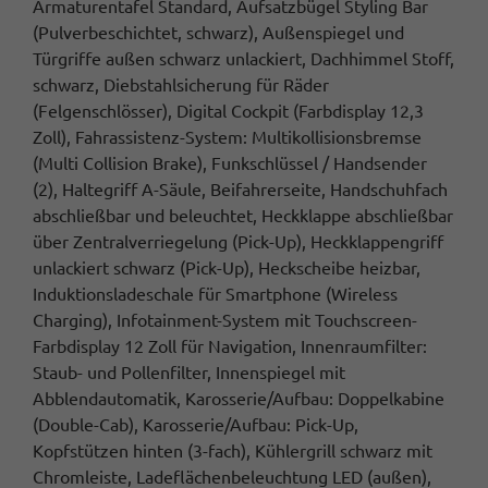
Armaturentafel Standard, Aufsatzbügel Styling Bar
(Pulverbeschichtet, schwarz), Außenspiegel und
Türgriffe außen schwarz unlackiert, Dachhimmel Stoff,
schwarz, Diebstahlsicherung für Räder
(Felgenschlösser), Digital Cockpit (Farbdisplay 12,3
Zoll), Fahrassistenz-System: Multikollisionsbremse
(Multi Collision Brake), Funkschlüssel / Handsender
(2), Haltegriff A-Säule, Beifahrerseite, Handschuhfach
abschließbar und beleuchtet, Heckklappe abschließbar
über Zentralverriegelung (Pick-Up), Heckklappengriff
unlackiert schwarz (Pick-Up), Heckscheibe heizbar,
Induktionsladeschale für Smartphone (Wireless
Charging), Infotainment-System mit Touchscreen-
Farbdisplay 12 Zoll für Navigation, Innenraumfilter:
Staub- und Pollenfilter, Innenspiegel mit
Abblendautomatik, Karosserie/Aufbau: Doppelkabine
(Double-Cab), Karosserie/Aufbau: Pick-Up,
Kopfstützen hinten (3-fach), Kühlergrill schwarz mit
Chromleiste, Ladeflächenbeleuchtung LED (außen),