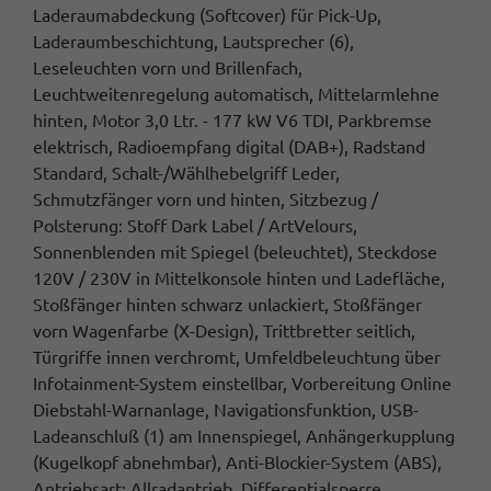
Laderaumabdeckung (Softcover) für Pick-Up,
Laderaumbeschichtung, Lautsprecher (6),
Leseleuchten vorn und Brillenfach,
Leuchtweitenregelung automatisch, Mittelarmlehne
hinten, Motor 3,0 Ltr. - 177 kW V6 TDI, Parkbremse
elektrisch, Radioempfang digital (DAB+), Radstand
Standard, Schalt-/Wählhebelgriff Leder,
Schmutzfänger vorn und hinten, Sitzbezug /
Polsterung: Stoff Dark Label / ArtVelours,
Sonnenblenden mit Spiegel (beleuchtet), Steckdose
120V / 230V in Mittelkonsole hinten und Ladefläche,
Stoßfänger hinten schwarz unlackiert, Stoßfänger
vorn Wagenfarbe (X-Design), Trittbretter seitlich,
Türgriffe innen verchromt, Umfeldbeleuchtung über
Infotainment-System einstellbar, Vorbereitung Online
Diebstahl-Warnanlage, Navigationsfunktion, USB-
Ladeanschluß (1) am Innenspiegel, Anhängerkupplung
(Kugelkopf abnehmbar), Anti-Blockier-System (ABS),
Antriebsart: Allradantrieb, Differentialsperre