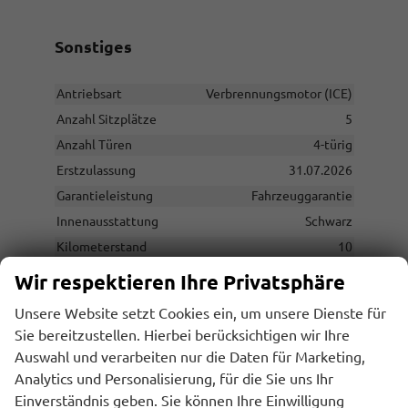
Sonstiges
Antriebsart
Verbrennungsmotor (ICE)
Anzahl Sitzplätze
5
Anzahl Türen
4-türig
Erstzulassung
31.07.2026
Garantieleistung
Fahrzeuggarantie
Innenausstattung
Schwarz
Kilometerstand
10
Lackierung
Metallic
Wir respektieren Ihre Privatsphäre
Leergewicht
2460 kg
Unsere Website setzt Cookies ein, um unsere Dienste für
Nichtraucher-Fahrzeug
vorhanden
Sie bereitzustellen. Hierbei berücksichtigen wir Ihre
Polsterung
Velours
Auswahl und verarbeiten nur die Daten für Marketing,
Rußpartikelfilter / SCR
vorhanden
Analytics und Personalisierung, für die Sie uns Ihr
Einverständnis geben. Sie können Ihre Einwilligung
Tageszulassung
vorhanden