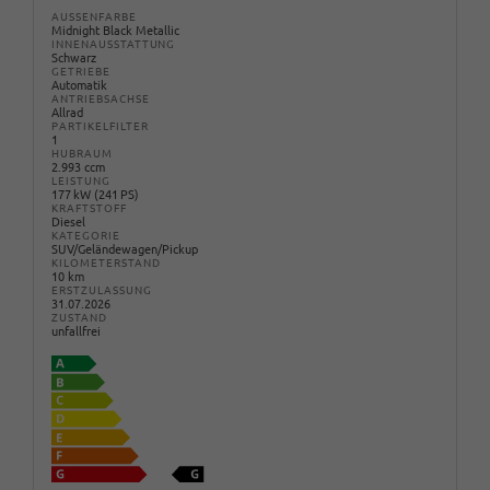
AUSSENFARBE
Midnight Black Metallic
INNENAUSSTATTUNG
Schwarz
GETRIEBE
Automatik
ANTRIEBSACHSE
Allrad
PARTIKELFILTER
1
HUBRAUM
2.993 ccm
LEISTUNG
177 kW (241 PS)
KRAFTSTOFF
Diesel
KATEGORIE
SUV/Geländewagen/Pickup
KILOMETERSTAND
10 km
ERSTZULASSUNG
31.07.2026
ZUSTAND
unfallfrei