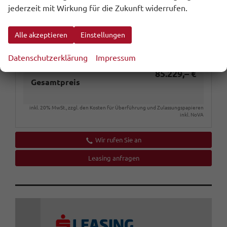
jederzeit mit Wirkung für die Zukunft widerrufen.
Zustand
unfallfrei
Zustand, Beschaffenheit
Scheckheftgepflegt
Alle akzeptieren
Einstellungen
Zustand, Fahrfähigkeit
fahrtauglich
Datenschutzerklärung
Impressum
85.229,– €
Gesamtpreis
inkl. 20% MwSt., zzgl. den Kosten für Überführung und Zulassungspapieren
inkl. NoVA
Wir rufen Sie an
Leasing anfragen