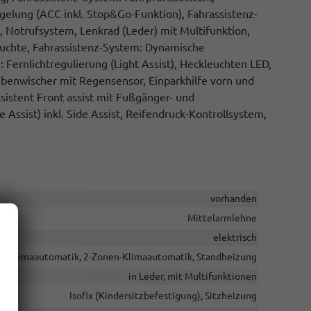
elung (ACC inkl. Stop&Go-Funktion), Fahrassistenz-
Notrufsystem, Lenkrad (Leder) mit Multifunktion,
leuchte, Fahrassistenz-System: Dynamische
: Fernlichtregulierung (Light Assist), Heckleuchten LED,
ibenwischer mit Regensensor, Einparkhilfe vorn und
sistent Front assist mit Fußgänger- und
Assist) inkl. Side Assist, Reifendruck-Kontrollsystem,
vorhanden
Mittelarmlehne
elektrisch
Klimaautomatik, 2-Zonen-Klimaautomatik, Standheizung
in Leder, mit Multifunktionen
Isofix (Kindersitzbefestigung), Sitzheizung