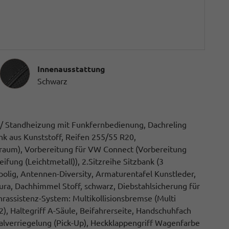
Innenausstattung
Innenausstattung
Schwarz
g / Standheizung mit Funkfernbedienung, Dachreling
ank aus Kunststoff, Reifen 255/55 R20,
raum), Vorbereitung für VW Connect (Vorbereitung
fung (Leichtmetall)), 2.Sitzreihe Sitzbank (3
olig, Antennen-Diversity, Armaturentafel Kunstleder,
ra, Dachhimmel Stoff, schwarz, Diebstahlsicherung für
Fahrassistenz-System: Multikollisionsbremse (Multi
2), Haltegriff A-Säule, Beifahrerseite, Handschuhfach
alverriegelung (Pick-Up), Heckklappengriff Wagenfarbe