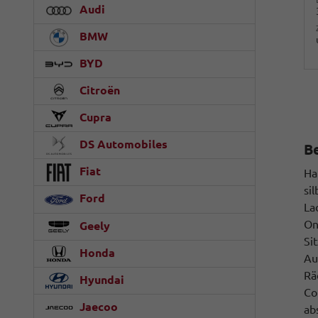
Audi
BMW
BYD
Citroën
Cupra
DS Automobiles
B
Fiat
Ha
si
Ford
La
On
Geely
Si
Honda
Au
Rä
Hyundai
Co
Jaecoo
ab