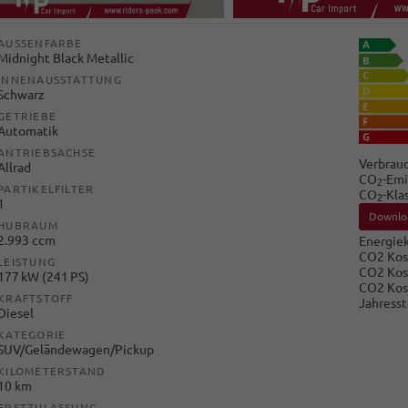
AUSSENFARBE
Midnight Black Metallic
INNENAUSSTATTUNG
Schwarz
GETRIEBE
Automatik
ANTRIEBSACHSE
Verbrauc
Allrad
CO
-Emi
2
PARTIKELFILTER
CO
-Kla
2
1
Downlo
HUBRAUM
2.993 ccm
Energiek
CO2 Kos
LEISTUNG
CO2 Kos
177 kW (241 PS)
CO2 Kos
KRAFTSTOFF
Jahresst
Diesel
KATEGORIE
SUV/Geländewagen/Pickup
KILOMETERSTAND
10 km
ERSTZULASSUNG