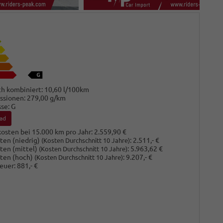
h kombiniert:
10,60 l/100km
ssionen:
279,00 g/km
sse:
G
ad
osten bei 15.000 km pro Jahr:
2.559,90 €
ten (niedrig)
:
2.511,- €
(Kosten Durchschnitt 10 Jahre)
ten (mittel)
:
5.963,62 €
(Kosten Durchschnitt 10 Jahre)
ten (hoch)
:
9.207,- €
(Kosten Durchschnitt 10 Jahre)
euer:
881,- €