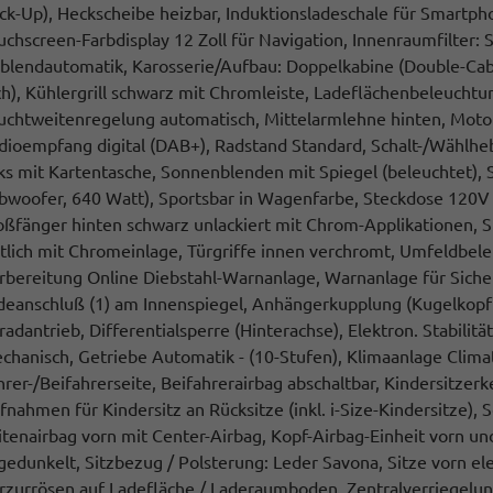
ick-Up), Heckscheibe heizbar, Induktionsladeschale für Smartp
uchscreen-Farbdisplay 12 Zoll für Navigation, Innenraumfilter: S
blendautomatik, Karosserie/Aufbau: Doppelkabine (Double-Cab),
ch), Kühlergrill schwarz mit Chromleiste, Ladeflächenbeleuchtu
uchtweitenregelung automatisch, Mittelarmlehne hinten, Motor 
dioempfang digital (DAB+), Radstand Standard, Schalt-/Wählheb
nks mit Kartentasche, Sonnenblenden mit Spiegel (beleuchtet)
bwoofer, 640 Watt), Sportsbar in Wagenfarbe, Steckdose 120V 
oßfänger hinten schwarz unlackiert mit Chrom-Applikationen, S
itlich mit Chromeinlage, Türgriffe innen verchromt, Umfeldbel
rbereitung Online Diebstahl-Warnanlage, Warnanlage für Sicher
deanschluß (1) am Innenspiegel, Anhängerkupplung (Kugelkopf 
lradantrieb, Differentialsperre (Hinterachse), Elektron. Stabili
chanisch, Getriebe Automatik - (10-Stufen), Klimaanlage Clima
hrer-/Beifahrerseite, Beifahrerairbag abschaltbar, Kindersitzerk
fnahmen für Kindersitz an Rücksitze (inkl. i-Size-Kindersitze),
itenairbag vorn mit Center-Airbag, Kopf-Airbag-Einheit vorn u
gedunkelt, Sitzbezug / Polsterung: Leder Savona, Sitze vorn ele
rzurrösen auf Ladefläche / Laderaumboden, Zentralverriegelung