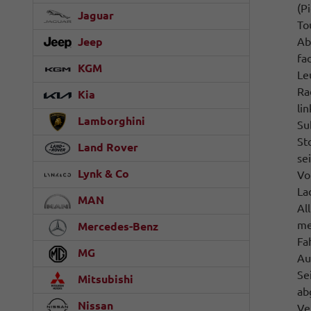
(P
Jaguar
To
Jeep
Ab
fa
KGM
Le
Ra
Kia
li
Lamborghini
Su
St
Land Rover
se
Lynk & Co
Vo
La
MAN
Al
me
Mercedes-Benz
Fa
MG
Au
Se
Mitsubishi
ab
Nissan
Ve