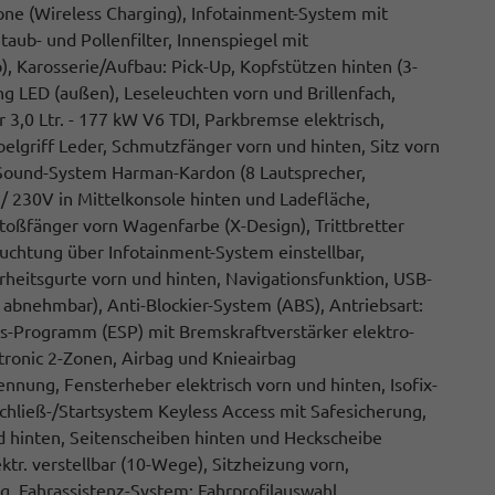
hone (Wireless Charging), Infotainment-System mit
taub- und Pollenfilter, Innenspiegel mit
 Karosserie/Aufbau: Pick-Up, Kopfstützen hinten (3-
ng LED (außen), Leseleuchten vorn und Brillenfach,
3,0 Ltr. - 177 kW V6 TDI, Parkbremse elektrisch,
elgriff Leder, Schmutzfänger vorn und hinten, Sitz vorn
, Sound-System Harman-Kardon (8 Lautsprecher,
/ 230V in Mittelkonsole hinten und Ladefläche,
toßfänger vorn Wagenfarbe (X-Design), Trittbretter
euchtung über Infotainment-System einstellbar,
heitsgurte vorn und hinten, Navigationsfunktion, USB-
abnehmbar), Anti-Blockier-System (ABS), Antriebsart:
täts-Programm (ESP) mit Bremskraftverstärker elektro-
tronic 2-Zonen, Airbag und Knieairbag
ennung, Fensterheber elektrisch vorn und hinten, Isofix-
 Schließ-/Startsystem Keyless Access mit Safesicherung,
nd hinten, Seitenscheiben hinten und Heckscheibe
ktr. verstellbar (10-Wege), Sitzheizung vorn,
, Fahrassistenz-System: Fahrprofilauswahl,