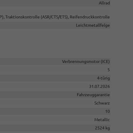
Allrad
P), Traktionskontrolle (ASR/CTS/ETS), Reifendruckkontrolle
Leichtmetallfelge
Verbrennungsmotor (ICE)
5
4-türig
31.07.2026
Fahrzeuggarantie
Schwarz
10
Metallic
2524 kg