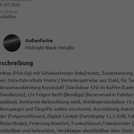
31.07.2026
ZUSTAND
unfallfrei
Außenfarbe
Midnight Black Metallic
eschreibung
rdtop (Pick-Up) mit Schiebefenster links/rechts, Zusatzheizun
lber, Unterfahrschutz Motor / Verteilergetriebe aus Stahl, für T
deraumauskleidung Kunststoff (Steckdose 12V im Koffer-/Lade
linedienste), LM-Felgen 8x20 (Bendigo) (Reserverad in Fahrberei
tzplätze), Ambiente-Beleuchtung weiß, Anhängersteckdose 13-p
ßenspiegel und Türgriffe außen verchromt, Ausstattung Aventu
der (Felgenschlösser), Digital Cockpit (Farbdisplay 12,3 Zoll), 
llision Brake), Federung Komfort, Funkschlüssel / Handsender (
schließbar und beleuchtet, Heckklappe abschließbar über Zentr