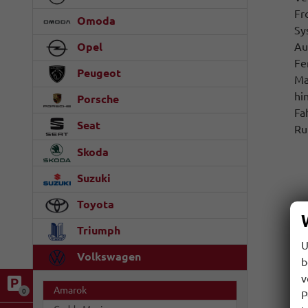
Fr
Omoda
Sy
Au
Opel
Fe
Peugeot
Ma
hi
Porsche
Fa
Seat
Ru
Skoda
Suzuki
Toyota
Triumph
U
Volkswagen
b
v
Amarok
0
P