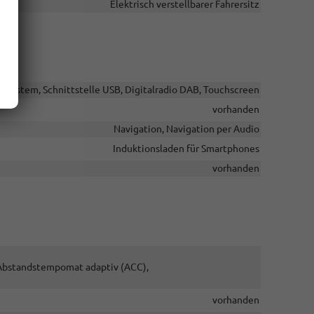
Elektrisch verstellbarer Fahrersitz
dsystem, Schnittstelle USB, Digitalradio DAB, Touchscreen
vorhanden
Navigation, Navigation per Audio
Induktionsladen für Smartphones
vorhanden
, Abstandstempomat adaptiv (ACC),
vorhanden