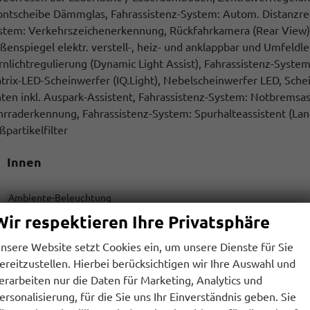
ontscheibe Dämmglas, Fahrassistenz-System: Autom. Distanzreg
stem: Verkehrszeichenerkennung, Rückfahrkamera (Rear View), 
ßenspiegel elektr. verstell-, heiz- und anklappbar und Umfeld
rnlichtregulierung (Dynamic Light Assist), Fahrassistenz-System
trix-LED-Scheinwerfer (IQ.Light), Nebelscheinwerfer LED, Sche
nten inkl. Auspark-Assistent, Fahrassistenz-System: Notbremsas
hrraderkennung, Fahrassistenz-System: Spurhalteassistent (Lane 
ßpartikelfilter
Innen
Ambiente-Beleuchtung
Armlehnen
Wir respektieren Ihre Privatsphäre
Fensterheber
nsere Website setzt Cookies ein, um unsere Dienste für Sie
Klimatisierung
ereitzustellen. Hierbei berücksichtigen wir Ihre Auswahl und
Lenkrad
erarbeiten nur die Daten für Marketing, Analytics und
Sitze
ersonalisierung, für die Sie uns Ihr Einverständnis geben. Sie