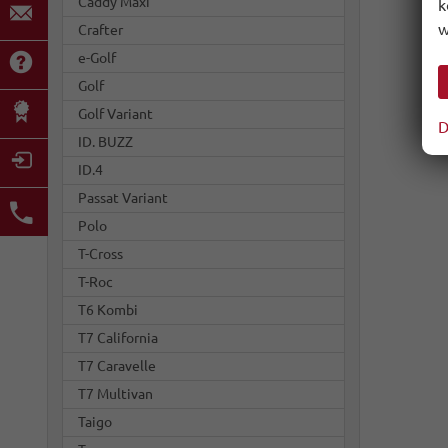
Caddy Maxi
k
w
Crafter
e-Golf
Golf
Golf Variant
D
ID. BUZZ
ID.4
Passat Variant
Polo
T-Cross
T-Roc
T6 Kombi
T7 California
T7 Caravelle
T7 Multivan
Taigo