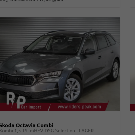
2
Skoda Octavia Combi
Kombi 1,5 TSI mHEV DSG Selection - LAGER