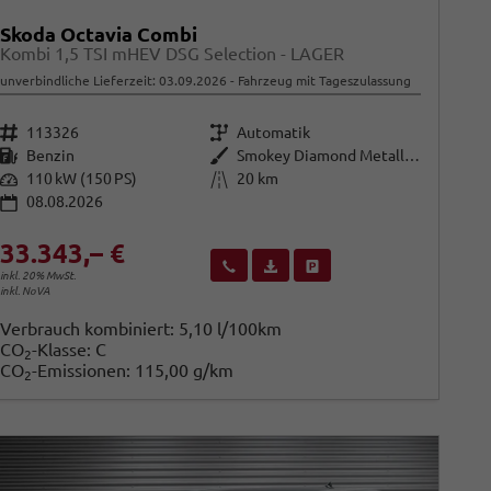
Skoda Octavia Combi
Kombi 1,5 TSI mHEV DSG Selection - LAGER
unverbindliche Lieferzeit:
03.09.2026
Fahrzeug mit Tageszulassung
Fahrzeugnr.
Getriebe
113326
Automatik
Kraftstoff
Außenfarbe
Benzin
Smokey Diamond Metallic ()
Leistung
Kilometerstand
110 kW (150 PS)
20 km
08.08.2026
33.343,– €
Wir rufen Sie an
Fahrzeugexposé (PDF)
Fahrzeug parken
inkl. 20% MwSt.
inkl. NoVA
Verbrauch kombiniert:
5,10 l/100km
CO
-Klasse:
C
2
CO
-Emissionen:
115,00 g/km
2