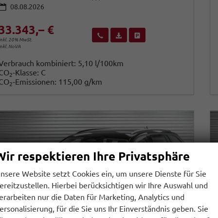
08.08.2026
33.343,– €
Wir rufen Sie an
Fahrzeugexposé (PDF)
Fahrzeug parken
inkl. 20% MwSt.
inkl. NoVA
Verbrauch kombiniert:
5,10 l/100km
CO
-Klasse:
C
2
CO
-Emissionen:
115,00 g/km
2
Wir respektieren Ihre Privatsphäre
nsere Website setzt Cookies ein, um unsere Dienste für Sie
ereitzustellen. Hierbei berücksichtigen wir Ihre Auswahl und
erarbeiten nur die Daten für Marketing, Analytics und
ersonalisierung, für die Sie uns Ihr Einverständnis geben. Sie