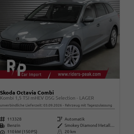
Skoda Octavia Combi
Kombi 1,5 TSI mHEV DSG Selection - LAGER
unverbindliche Lieferzeit:
03.09.2026
Fahrzeug mit Tageszulassung
Fahrzeugnr.
Getriebe
113328
Automatik
Kraftstoff
Außenfarbe
Benzin
Smokey Diamond Metallic ()
Leistung
Kilometerstand
110 kW (150 PS)
20 km