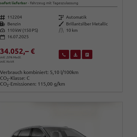
sofort lieferbar
Fahrzeug mit Tageszulassung
Fahrzeugnr.
Getriebe
112204
Automatik
Kraftstoff
Außenfarbe
Benzin
Brillantsilber Metallic
Leistung
Kilometerstand
110 kW (150 PS)
10 km
16.07.2025
34.052,– €
Wir rufen Sie an
Fahrzeugexposé (PDF)
Fahrzeug parken
inkl. 20% MwSt.
inkl. NoVA
Verbrauch kombiniert:
5,10 l/100km
CO
-Klasse:
C
2
CO
-Emissionen:
115,00 g/km
2