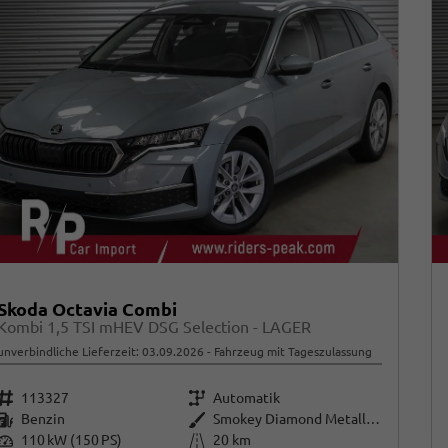
Skoda Octavia Combi
Kombi 1,5 TSI mHEV DSG Selection - LAGER
unverbindliche Lieferzeit:
03.09.2026
Fahrzeug mit Tageszulassung
Fahrzeugnr.
Getriebe
113327
Automatik
Kraftstoff
Außenfarbe
Benzin
Smokey Diamond Metallic ()
Leistung
Kilometerstand
110 kW (150 PS)
20 km