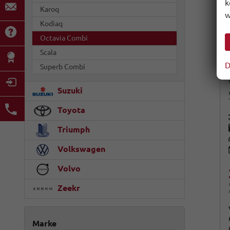
k
Karoq
w
Kodiaq
Octavia Combi
Scala
D
Superb Combi
Suzuki
Toyota
Triumph
Volkswagen
Volvo
Zeekr
Marke