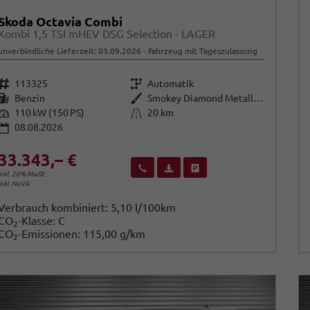
Skoda Octavia Combi
Kombi 1,5 TSI mHEV DSG Selection - LAGER
unverbindliche Lieferzeit:
03.09.2026
Fahrzeug mit Tageszulassung
Fahrzeugnr.
Getriebe
113325
Automatik
Kraftstoff
Außenfarbe
Benzin
Smokey Diamond Metallic ()
Leistung
Kilometerstand
110 kW (150 PS)
20 km
08.08.2026
33.343,– €
Wir rufen Sie an
Fahrzeugexposé (PDF)
Fahrzeug parken
inkl. 20% MwSt.
inkl. NoVA
Verbrauch kombiniert:
5,10 l/100km
CO
-Klasse:
C
2
CO
-Emissionen:
115,00 g/km
2