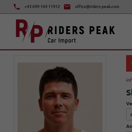
+43 699 164 11912
office@riders-peak.com
in
S
Ve
An