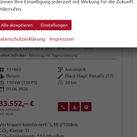
önnen Ihre Einwilligung jederzeit mit Wirkung für die Zukunft
iderrufen.
Alle akzeptieren
Einstellungen
atenschutzerklärung
Impressum
Skoda Octavia Combi
Kombi 1,5 TSI mHEV DSG Selection A -LAG.
sofort lieferbar
Fahrzeug mit Tageszulassung
Fahrzeugnr.
Getriebe
111663
Automatik
Kraftstoff
Außenfarbe
Benzin
Black Magic Metallic (1Z)
Leistung
Kilometerstand
110 kW (150 PS)
20 km
01.06.2026
33.552,– €
Wir rufen Sie an
Fahrzeugexposé (PDF)
Fahrzeug parken
inkl. 20% MwSt.
inkl. NoVA
Verbrauch kombiniert:
5,10 l/100km
CO
-Klasse:
D
2
CO
-Emissionen:
117,00 g/km