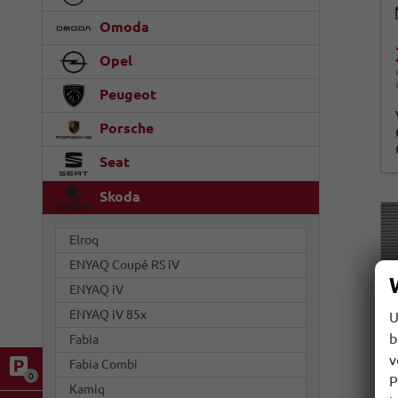
Omoda
Opel
Peugeot
Porsche
Seat
Skoda
Elroq
ENYAQ Coupé RS iV
ENYAQ iV
ENYAQ iV 85x
U
b
Fabia
v
Fabia Combi
0
P
Kamiq