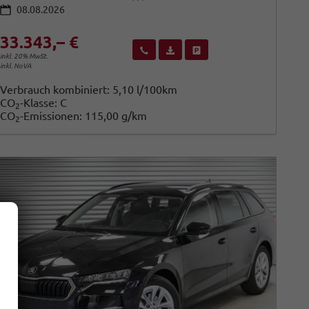
08.08.2026
33.343,– €
Wir rufen Sie an
Fahrzeugexposé (PDF)
Fahrzeug parken
inkl. 20% MwSt.
inkl. NoVA
Verbrauch kombiniert:
5,10 l/100km
CO
-Klasse:
C
2
CO
-Emissionen:
115,00 g/km
2