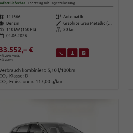
sofort lieferbar
Fahrzeug mit Tageszulassung
Fahrzeugnr.
Getriebe
111666
Automatik
Kraftstoff
Außenfarbe
Benzin
Graphite Grau Metallic (5X)
Leistung
Kilometerstand
110 kW (150 PS)
20 km
01.06.2026
33.552,– €
Wir rufen Sie an
Fahrzeugexposé (PDF)
Fahrzeug parken
inkl. 20% MwSt.
inkl. NoVA
Verbrauch kombiniert:
5,10 l/100km
CO
-Klasse:
D
2
CO
-Emissionen:
117,00 g/km
2