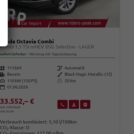
Skoda Octavia Combi
Kombi 1,5 TSI mHEV DSG Selection - LAGER
sofort lieferbar
Fahrzeug mit Tageszulassung
Fahrzeugnr.
Getriebe
111664
Automatik
Kraftstoff
Außenfarbe
Benzin
Black Magic Metallic (1Z)
Leistung
Kilometerstand
110 kW (150 PS)
20 km
01.06.2026
33.552,– €
Wir rufen Sie an
Fahrzeugexposé (PDF)
Fahrzeug parken
inkl. 20% MwSt.
inkl. NoVA
Verbrauch kombiniert:
5,10 l/100km
CO
-Klasse:
D
2
CO
-Emissionen:
117,00 g/km