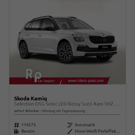
Skoda Kamiq
Selection DSG Selec LED Kessy SunS Kam SHZ Temp PDC
sofort lieferbar
Fahrzeug mit Tageszulassung
Fahrzeugnr.
Getriebe
114275
Automatik
Kraftstoff
Außenfarbe
Benzin
Moon-Weiß Perleffekt / Dach in B