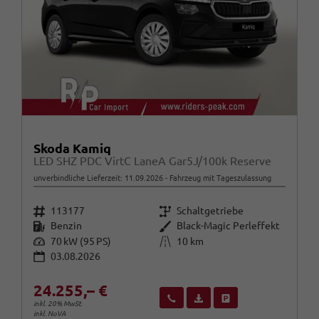
Skoda Kamiq
LED SHZ PDC VirtC LaneA Gar5J/100k Reserve
unverbindliche Lieferzeit:
11.09.2026
Fahrzeug mit Tageszulassung
Fahrzeugnr.
Getriebe
113177
Schaltgetriebe
Kraftstoff
Außenfarbe
Benzin
Black-Magic Perleffekt
Leistung
Kilometerstand
70 kW (95 PS)
10 km
03.08.2026
24.255,– €
Wir rufen Sie an
Fahrzeugexposé (PDF)
Fahrzeug parken
inkl. 20% MwSt.
inkl. NoVA