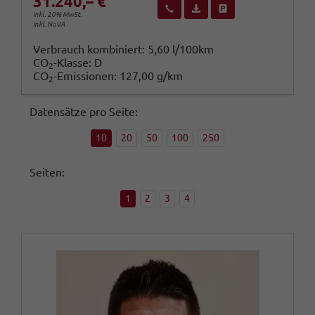
31.240,– €
Wir rufen Sie an
Fahrzeugexposé (PDF)
Fahrzeug parken
inkl. 20% MwSt.
inkl. NoVA
Verbrauch kombiniert:
5,60 l/100km
CO
-Klasse:
D
2
CO
-Emissionen:
127,00 g/km
2
Datensätze pro Seite:
10
20
50
100
250
Seiten:
1
2
3
4