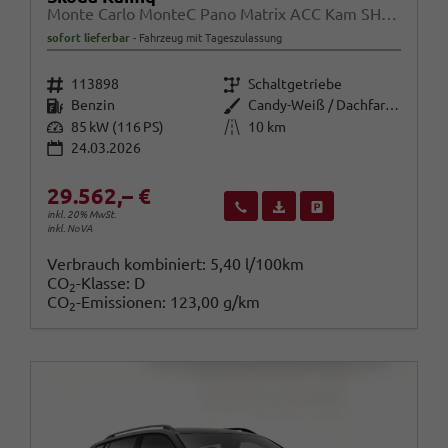
Monte Carlo MonteC Pano Matrix ACC Kam SHZ Kessy SunS
sofort lieferbar
Fahrzeug mit Tageszulassung
Fahrzeugnr.
Getriebe
113898
Schaltgetriebe
Kraftstoff
Außenfarbe
Benzin
Candy-Weiß / Dachfarbe schwarz
Leistung
Kilometerstand
85 kW (116 PS)
10 km
24.03.2026
29.562,– €
Wir rufen Sie an
Fahrzeugexposé (PDF)
Fahrzeug parken
inkl. 20% MwSt.
inkl. NoVA
Verbrauch kombiniert:
5,40 l/100km
CO
-Klasse:
D
2
CO
-Emissionen:
123,00 g/km
2