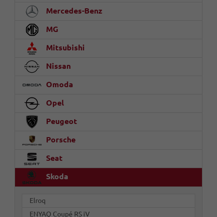
Mercedes-Benz
MG
Mitsubishi
Nissan
Omoda
Opel
Peugeot
Porsche
Seat
Skoda
Elroq
ENYAQ Coupé RS iV