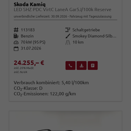
Skoda Kamiq
LED SHZ PDC VirtC LaneA Gar5J/100k Reserve
unverbindliche Lieferzeit:
30.09.2026
Fahrzeug mit Tageszulassung
Fahrzeugnr.
Getriebe
113183
Schaltgetriebe
Kraftstoff
Außenfarbe
Benzin
Smokey Diamond-Silber Metallic
Leistung
Kilometerstand
70 kW (95 PS)
10 km
31.07.2026
24.255,– €
Wir rufen Sie an
Fahrzeugexposé (PDF)
Fahrzeug parken
inkl. 20% MwSt.
inkl. NoVA
Verbrauch kombiniert:
5,40 l/100km
CO
-Klasse:
D
2
CO
-Emissionen:
122,00 g/km
2