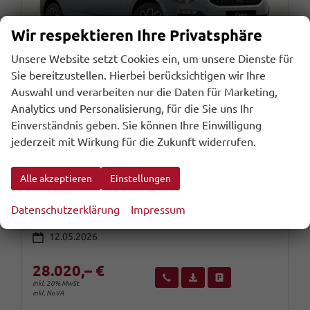
Wir respektieren Ihre Privatsphäre
Unsere Website setzt Cookies ein, um unsere Dienste für
Sie bereitzustellen. Hierbei berücksichtigen wir Ihre
Auswahl und verarbeiten nur die Daten für Marketing,
Analytics und Personalisierung, für die Sie uns Ihr
Einverständnis geben. Sie können Ihre Einwilligung
Skoda Kamiq
jederzeit mit Wirkung für die Zukunft widerrufen.
Selection DSG Selec LED Kessy SunS Kam SHZ Temp PDC
sofort lieferbar
Fahrzeug mit Tageszulassung
Alle akzeptieren
Einstellungen
Fahrzeugnr.
Getriebe
114278
Automatik
Kraftstoff
Außenfarbe
Benzin
Smokey Diamond-Silber Metallic /
Datenschutzerklärung
Impressum
Leistung
Kilometerstand
85 kW (116 PS)
10 km
12.05.2026
28.020,– €
Wir rufen Sie an
Fahrzeugexposé (PDF)
Fahrzeug parken
inkl. 20% MwSt.
inkl. NoVA