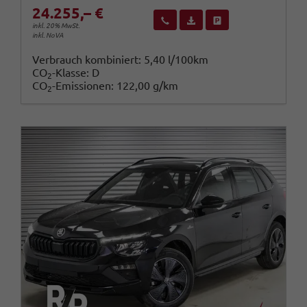
24.255,– €
Wir rufen Sie an
Fahrzeugexposé (PDF)
Fahrzeug parken
inkl. 20% MwSt.
inkl. NoVA
Verbrauch kombiniert:
5,40 l/100km
CO
-Klasse:
D
2
CO
-Emissionen:
122,00 g/km
2