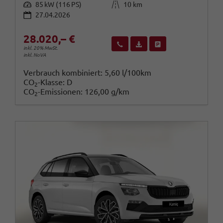
Leistung
Kilometerstand
85 kW (116 PS)
10 km
27.04.2026
28.020,– €
Wir rufen Sie an
Fahrzeugexposé (PDF)
Fahrzeug parken
inkl. 20% MwSt.
inkl. NoVA
Verbrauch kombiniert:
5,60 l/100km
CO
-Klasse:
D
2
CO
-Emissionen:
126,00 g/km
2