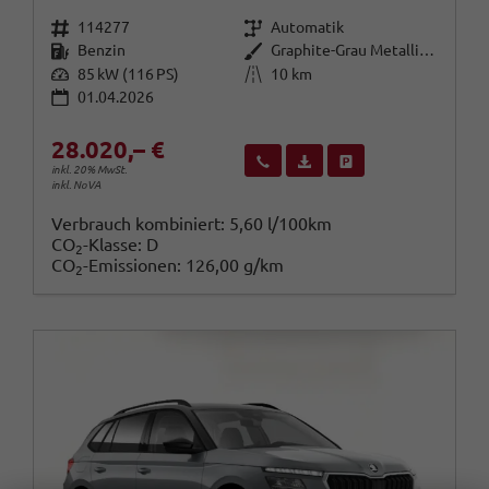
Fahrzeugnr.
Getriebe
114277
Automatik
Kraftstoff
Außenfarbe
Benzin
Graphite-Grau Metallic / Dach in
Leistung
Kilometerstand
85 kW (116 PS)
10 km
01.04.2026
28.020,– €
Wir rufen Sie an
Fahrzeugexposé (PDF)
Fahrzeug parken
inkl. 20% MwSt.
inkl. NoVA
Verbrauch kombiniert:
5,60 l/100km
CO
-Klasse:
D
2
CO
-Emissionen:
126,00 g/km
2