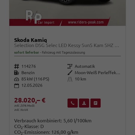
Skoda Kamiq
Selection DSG Selec LED Kessy SunS Kam SHZ Temp PDC
sofort lieferbar
Fahrzeug mit Tageszulassung
Fahrzeugnr.
Getriebe
114276
Automatik
Kraftstoff
Außenfarbe
Benzin
Moon-Weiß Perleffekt / Dach in B
Leistung
Kilometerstand
85 kW (116 PS)
10 km
12.05.2026
28.020,– €
Wir rufen Sie an
Fahrzeugexposé (PDF)
Fahrzeug parken
inkl. 20% MwSt.
inkl. NoVA
Verbrauch kombiniert:
5,60 l/100km
CO
-Klasse:
D
2
CO
-Emissionen:
126,00 g/km
2