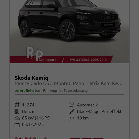
Skoda Kamiq
Monte Carlo DSG MonteC Pano Matrix Kam Kessy SHZ SunS
sofort lieferbar
Fahrzeug mit Tageszulassung
Fahrzeugnr.
Getriebe
112741
Automatik
Kraftstoff
Außenfarbe
Benzin
Black-Magic Perleffekt
Leistung
Kilometerstand
85 kW (116 PS)
10 km
03.12.2025