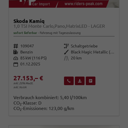
Skoda Kamiq
1,0 TSI Monte Carlo,Pano,MatrixLED - LAGER
sofort lieferbar
Fahrzeug mit Tageszulassung
Fahrzeugnr.
Getriebe
109047
Schaltgetriebe
Kraftstoff
Außenfarbe
Benzin
Black Magic Metallic (1Z)
Leistung
Kilometerstand
85 kW (116 PS)
20 km
01.12.2025
27.153,– €
Wir rufen Sie an
Fahrzeugexposé (PDF)
Fahrzeug parken
inkl. 20% MwSt.
inkl. NoVA
Verbrauch kombiniert:
5,40 l/100km
CO
-Klasse:
D
2
CO
-Emissionen:
123,00 g/km
2