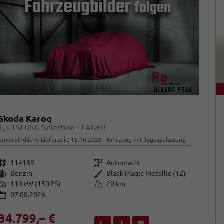
Skoda Karoq
1,5 TSI DSG Selection - LAGER
unverbindliche Lieferzeit:
15.10.2026
Fahrzeug mit Tageszulassung
Fahrzeugnr.
Getriebe
114189
Automatik
Kraftstoff
Außenfarbe
Benzin
Black Magic Metallic (1Z)
Leistung
Kilometerstand
110 kW (150 PS)
20 km
07.08.2026
34.799,– €
Wir rufen Sie an
Fahrzeugexposé (PDF)
Fahrzeug parken