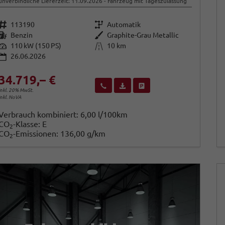
unverbindliche Lieferzeit:
11.09.2026
Fahrzeug mit Tageszulassung
Fahrzeugnr.
Getriebe
113190
Automatik
Kraftstoff
Außenfarbe
Benzin
Graphite-Grau Metallic
Leistung
Kilometerstand
110 kW (150 PS)
10 km
26.06.2026
34.719,– €
Wir rufen Sie an
Fahrzeugexposé (PDF)
Fahrzeug parken
inkl. 20% MwSt.
inkl. NoVA
Verbrauch kombiniert:
6,00 l/100km
CO
-Klasse:
E
2
CO
-Emissionen:
136,00 g/km
2