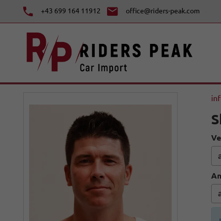
+43 699 164 11912
office@riders-peak.com
in
S
Ve
An