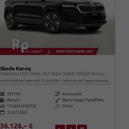
Skoda Karoq
Selection DSG Selec ACC Kam SideA SHZv/h Kessy SunS
unverbindliche Lieferzeit:
11.09.2026
Fahrzeug mit Tageszulassung
Fahrzeugnr.
Getriebe
107795
Automatik
Kraftstoff
Außenfarbe
Benzin
Black-Magic Perleffekt
Leistung
Kilometerstand
110 kW (150 PS)
10 km
31.07.2026
36.126,– €
Wir rufen Sie an
Fahrzeugexposé (PDF)
Fahrzeug parken