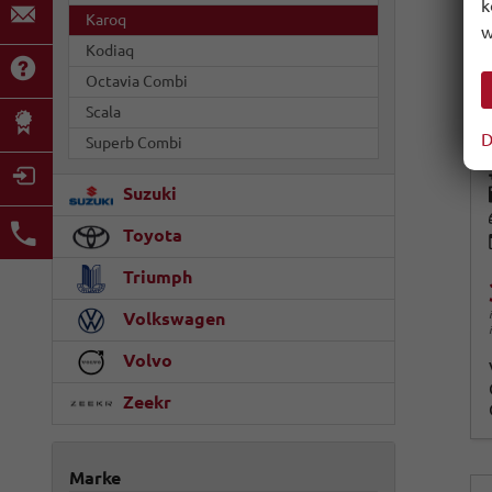
k
Karoq
w
Kodiaq
Octavia Combi
Scala
D
Superb Combi
Suzuki
Toyota
Triumph
Volkswagen
Volvo
Zeekr
Marke