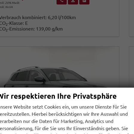
inkl. 20% MwSt.
inkl. NoVA
Verbrauch kombiniert:
6,20 l/100km
CO
-Klasse:
E
2
CO
-Emissionen:
139,00 g/km
2
Wir respektieren Ihre Privatsphäre
nsere Website setzt Cookies ein, um unsere Dienste für Sie
ereitzustellen. Hierbei berücksichtigen wir Ihre Auswahl und
erarbeiten nur die Daten für Marketing, Analytics und
ersonalisierung, für die Sie uns Ihr Einverständnis geben. Sie