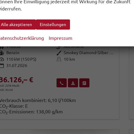
önnen Ihre Einwilligung jederzeit mit Wirkung für die Zukunft
iderrufen.
Skoda Karoq
Alle akzeptieren
Einstellungen
Selection DSG Selec ACC Kam SideA SHZv/h Kessy SunS
unverbindliche Lieferzeit:
11.09.2026
Fahrzeug mit Tageszulassung
atenschutzerklärung
Impressum
Fahrzeugnr.
Getriebe
110638
Automatik
Kraftstoff
Außenfarbe
Benzin
Smokey Diamond-Silber Metallic
Leistung
Kilometerstand
110 kW (150 PS)
10 km
31.07.2026
36.126,– €
Wir rufen Sie an
Fahrzeugexposé (PDF)
Fahrzeug parken
inkl. 20% MwSt.
inkl. NoVA
Verbrauch kombiniert:
6,10 l/100km
CO
-Klasse:
E
2
CO
-Emissionen:
138,00 g/km
2