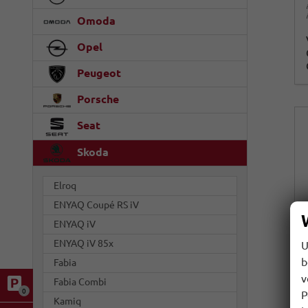
Omoda
Opel
Peugeot
Porsche
Seat
Skoda
Elroq
ENYAQ Coupé RS iV
ENYAQ iV
ENYAQ iV 85x
U
b
Fabia
v
Fabia Combi
0
P
Kamiq