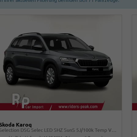
In Ihrer aktuellen Filterung befinden sich
71
Fahrzeuge:
Skoda Karoq
Selection DSG Selec LED SHZ SunS 5J/100k Temp VirtC