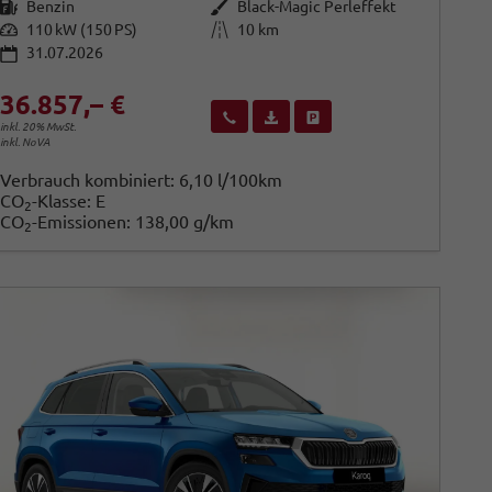
Kraftstoff
Außenfarbe
Benzin
Black-Magic Perleffekt
Leistung
Kilometerstand
110 kW (150 PS)
10 km
31.07.2026
36.857,– €
Wir rufen Sie an
Fahrzeugexposé (PDF)
Fahrzeug parken
inkl. 20% MwSt.
inkl. NoVA
Verbrauch kombiniert:
6,10 l/100km
CO
-Klasse:
E
2
CO
-Emissionen:
138,00 g/km
2