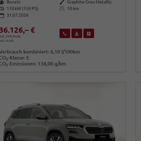
Kraftstoff
Außenfarbe
Benzin
Graphite-Grau Metallic
Leistung
Kilometerstand
110 kW (150 PS)
10 km
31.07.2026
36.126,– €
Wir rufen Sie an
Fahrzeugexposé (PDF)
Fahrzeug parken
inkl. 20% MwSt.
inkl. NoVA
Verbrauch kombiniert:
6,10 l/100km
CO
-Klasse:
E
2
CO
-Emissionen:
138,00 g/km
2