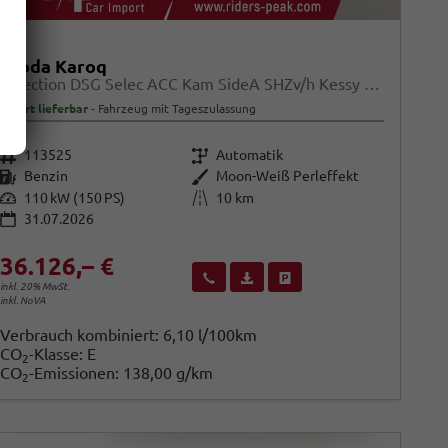
Skoda Karoq
Selection DSG Selec ACC Kam SideA SHZv/h Kessy SunS
sofort lieferbar
Fahrzeug mit Tageszulassung
Fahrzeugnr.
Getriebe
113525
Automatik
Kraftstoff
Außenfarbe
Benzin
Moon-Weiß Perleffekt
Leistung
Kilometerstand
110 kW (150 PS)
10 km
31.07.2026
36.126,– €
Wir rufen Sie an
Fahrzeugexposé (PDF)
Fahrzeug parken
inkl. 20% MwSt.
inkl. NoVA
Verbrauch kombiniert:
6,10 l/100km
CO
-Klasse:
E
2
CO
-Emissionen:
138,00 g/km
2