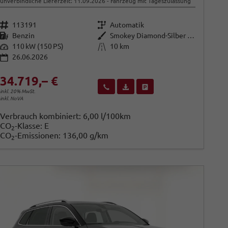
unverbindliche Lieferzeit:
11.09.2026
Fahrzeug mit Tageszulassung
Fahrzeugnr.
Getriebe
113191
Automatik
Kraftstoff
Außenfarbe
Benzin
Smokey Diamond-Silber Metallic
Leistung
Kilometerstand
110 kW (150 PS)
10 km
26.06.2026
34.719,– €
Wir rufen Sie an
Fahrzeugexposé (PDF)
Fahrzeug parken
inkl. 20% MwSt.
inkl. NoVA
Verbrauch kombiniert:
6,00 l/100km
CO
-Klasse:
E
2
CO
-Emissionen:
136,00 g/km
2