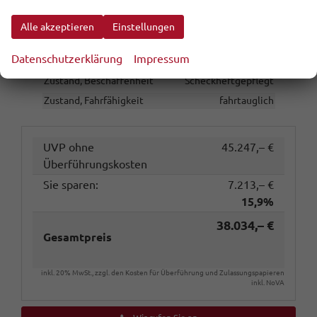
Rußpartikelfilter / SCR
vorhanden
Stützlast
80 kg
Alle akzeptieren
Einstellungen
Tageszulassung
vorhanden
Datenschutzerklärung
Impressum
Zustand
unfallfrei
Zustand, Beschaffenheit
Scheckheftgepflegt
Zustand, Fahrfähigkeit
fahrtauglich
UVP ohne
45.247,– €
Überführungskosten
Sie sparen:
7.213,– €
15,9%
38.034,– €
Gesamtpreis
inkl. 20% MwSt., zzgl. den Kosten für Überführung und Zulassungspapieren
inkl. NoVA