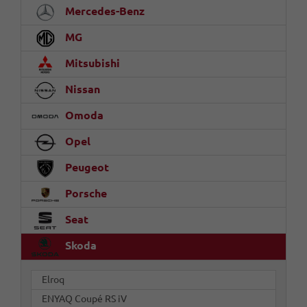
Mercedes-Benz
MG
Mitsubishi
Nissan
Omoda
Opel
Peugeot
Porsche
Seat
Skoda
Elroq
ENYAQ Coupé RS iV