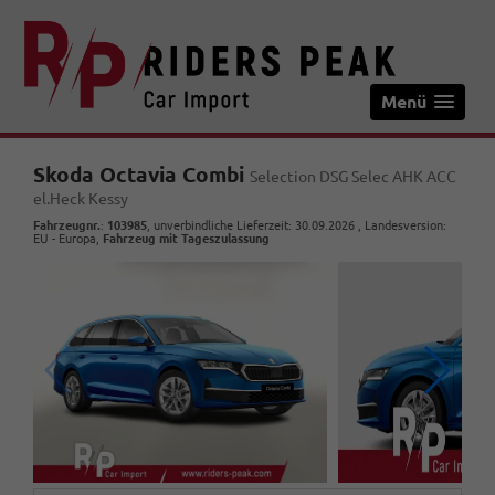
Menü
Skoda Octavia Combi
Selection DSG Selec AHK ACC
el.Heck Kessy
Fahrzeugnr.
:
103985
, unverbindliche Lieferzeit:
30.09.2026
, Landesversion:
EU - Europa,
Fahrzeug mit Tageszulassung