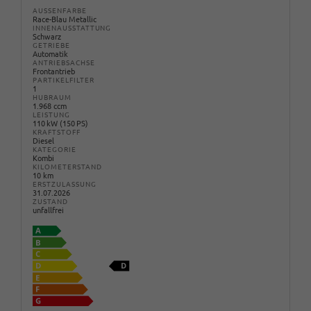
AUSSENFARBE
Race-Blau Metallic
INNENAUSSTATTUNG
Schwarz
GETRIEBE
Automatik
ANTRIEBSACHSE
Frontantrieb
PARTIKELFILTER
1
HUBRAUM
1.968 ccm
LEISTUNG
110 kW (150 PS)
KRAFTSTOFF
Diesel
KATEGORIE
Kombi
KILOMETERSTAND
10 km
ERSTZULASSUNG
31.07.2026
ZUSTAND
unfallfrei