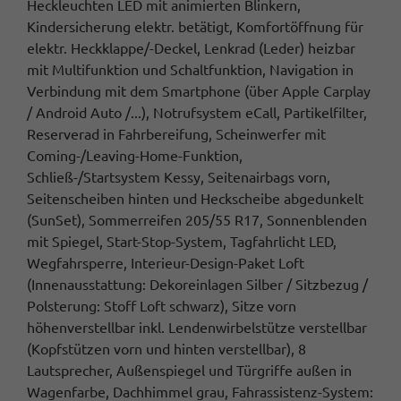
Heckleuchten LED mit animierten Blinkern,
Kindersicherung elektr. betätigt, Komfortöffnung für
elektr. Heckklappe/-Deckel, Lenkrad (Leder) heizbar
mit Multifunktion und Schaltfunktion, Navigation in
Verbindung mit dem Smartphone (über Apple Carplay
/ Android Auto /...), Notrufsystem eCall, Partikelfilter,
Reserverad in Fahrbereifung, Scheinwerfer mit
Coming-/Leaving-Home-Funktion,
Schließ-/Startsystem Kessy, Seitenairbags vorn,
Seitenscheiben hinten und Heckscheibe abgedunkelt
(SunSet), Sommerreifen 205/55 R17, Sonnenblenden
mit Spiegel, Start-Stop-System, Tagfahrlicht LED,
Wegfahrsperre, Interieur-Design-Paket Loft
(Innenausstattung: Dekoreinlagen Silber / Sitzbezug /
Polsterung: Stoff Loft schwarz), Sitze vorn
höhenverstellbar inkl. Lendenwirbelstütze verstellbar
(Kopfstützen vorn und hinten verstellbar), 8
Lautsprecher, Außenspiegel und Türgriffe außen in
Wagenfarbe, Dachhimmel grau, Fahrassistenz-System: