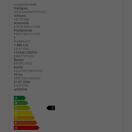
AUSSENFARBE
Stahlgrau
INNENAUSSTATTUNG
Schwarz
GETRIEBE
Automatik
ANTRIEBSACHSE
Frontantrieb
PARTIKELFILTER
1
HUBRAUM
1.498 ccm
LEISTUNG
110 kW (150 PS)
KRAFTSTOFF
Benzin
KATEGORIE
Kombi
KILOMETERSTAND
10 km
ERSTZULASSUNG
31.07.2026
ZUSTAND
unfallfrei