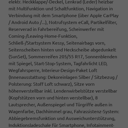
elektr. Heckklappe/-Deckel, Lenkrad (Leder) heizbar
mit Multifunktion und Schaltfunktion, Navigation in
Verbindung mit dem Smartphone (über Apple CarPlay
/ Android Auto /...), Notrufsystem eCall, Partikelfilter,
Reserverad in Fahrbereifung, Scheinwerfer mit
Coming-/Leaving-Home-Funktion,
Schließ-/Startsystem Kessy, Seitenairbags vorn,
Seitenscheiben hinten und Heckscheibe abgedunkelt
(SunSet), Sommerreifen 205/55 R17, Sonnenblenden
mit Spiegel, Start-Stop-System, Tagfahrlicht LED,
Wegfahrsperre, Interieur-Design-Paket Loft
(Innenausstattung: Dekoreinlagen Silber / Sitzbezug /
Polsterung: Stoff Loft schwarz), Sitze vorn
höhenverstellbar inkl. Lendenwirbelstütze verstellbar
(Kopfstützen vorn und hinten verstellbar), 8
Lautsprecher, Außenspiegel und Türgriffe außen in
Wagenfarbe, Dachhimmel grau, Fahrassistenz-System:
Abbiegebremsfunktion und Ausweichunterstützung,
Induktionsladeschale für Smartphone, Infotainment-