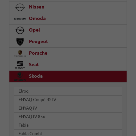
Nissan
Omoda
Opel
Peugeot
Porsche
Seat
Skoda
Elroq
ENYAQ Coupé RS iV
ENYAQ iV
ENYAQ iV 85x
Fabia
Fabia Combi