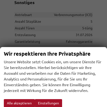
Sonstiges
Antriebsart
Verbrennungsmotor (ICE)
Anzahl Sitzplätze
5
Anzahl Türen
5-türig
Erstzulassung
31.07.2026
Garantieleistung
Fahrzeuggarantie
Innenausstattung
Schwarz
Wir respektieren Ihre Privatsphäre
Kilometerstand
10
Leergewicht
1403 kg
Unsere Website setzt Cookies ein, um unsere Dienste für
Sie bereitzustellen. Hierbei berücksichtigen wir Ihre
Nichtraucher-Fahrzeug
vorhanden
Auswahl und verarbeiten nur die Daten für Marketing,
Polsterung
Stoff
Analytics und Personalisierung, für die Sie uns Ihr
Rußpartikelfilter / SCR
vorhanden
Einverständnis geben. Sie können Ihre Einwilligung
Stützlast
80 kg
jederzeit mit Wirkung für die Zukunft widerrufen.
Tageszulassung
vorhanden
Zustand
unfallfrei
Alle akzeptieren
Einstellungen