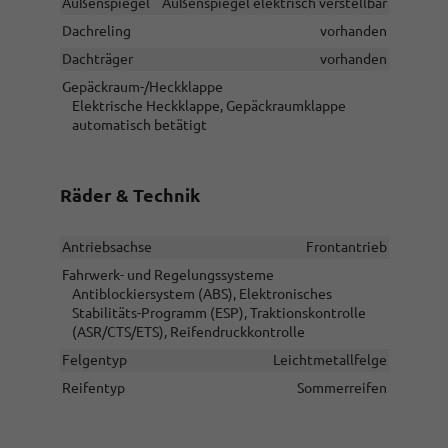
Außenspiegel
Außenspiegel elektrisch verstellbar
Dachreling
vorhanden
Dachträger
vorhanden
Gepäckraum-/Heckklappe
Elektrische Heckklappe, Gepäckraumklappe
automatisch betätigt
Räder & Technik
Antriebsachse
Frontantrieb
Fahrwerk- und Regelungssysteme
Antiblockiersystem (ABS), Elektronisches
Stabilitäts-Programm (ESP), Traktionskontrolle
(ASR/CTS/ETS), Reifendruckkontrolle
Felgentyp
Leichtmetallfelge
Reifentyp
Sommerreifen