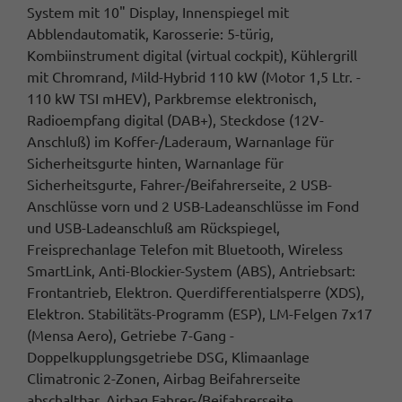
System mit 10" Display, Innenspiegel mit
Abblendautomatik, Karosserie: 5-türig,
Kombiinstrument digital (virtual cockpit), Kühlergrill
mit Chromrand, Mild-Hybrid 110 kW (Motor 1,5 Ltr. -
110 kW TSI mHEV), Parkbremse elektronisch,
Radioempfang digital (DAB+), Steckdose (12V-
Anschluß) im Koffer-/Laderaum, Warnanlage für
Sicherheitsgurte hinten, Warnanlage für
Sicherheitsgurte, Fahrer-/Beifahrerseite, 2 USB-
Anschlüsse vorn und 2 USB-Ladeanschlüsse im Fond
und USB-Ladeanschluß am Rückspiegel,
Freisprechanlage Telefon mit Bluetooth, Wireless
SmartLink, Anti-Blockier-System (ABS), Antriebsart:
Frontantrieb, Elektron. Querdifferentialsperre (XDS),
Elektron. Stabilitäts-Programm (ESP), LM-Felgen 7x17
(Mensa Aero), Getriebe 7-Gang -
Doppelkupplungsgetriebe DSG, Klimaanlage
Climatronic 2-Zonen, Airbag Beifahrerseite
abschaltbar, Airbag Fahrer-/Beifahrerseite,