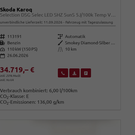
Skoda Karoq
Selection DSG Selec LED SHZ SunS 5J/100k Temp VirtC
unverbindliche Lieferzeit:
11.09.2026
Fahrzeug mit Tageszulassung
Fahrzeugnr.
Getriebe
113191
Automatik
Kraftstoff
Außenfarbe
Benzin
Smokey Diamond-Silber Metallic
Leistung
Kilometerstand
110 kW (150 PS)
10 km
26.06.2026
34.719,– €
Wir rufen Sie an
Fahrzeugexposé (PDF)
Fahrzeug parken
inkl. 20% MwSt.
inkl. NoVA
Verbrauch kombiniert:
6,00 l/100km
CO
-Klasse:
E
2
CO
-Emissionen:
136,00 g/km
2