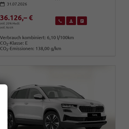
31.07.2026
36.126,– €
Wir rufen Sie an
Fahrzeugexposé (PDF)
Fahrzeug parken
inkl. 20% MwSt.
inkl. NoVA
Verbrauch kombiniert:
6,10 l/100km
CO
-Klasse:
E
2
CO
-Emissionen:
138,00 g/km
2