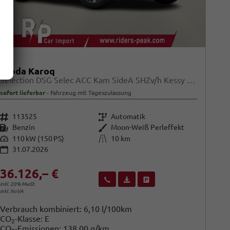
Skoda Karoq
Selection DSG Selec ACC Kam SideA SHZv/h Kessy SunS
sofort lieferbar
Fahrzeug mit Tageszulassung
Fahrzeugnr.
Getriebe
113525
Automatik
Kraftstoff
Außenfarbe
Benzin
Moon-Weiß Perleffekt
Leistung
Kilometerstand
110 kW (150 PS)
10 km
31.07.2026
36.126,– €
Wir rufen Sie an
Fahrzeugexposé (PDF)
Fahrzeug parken
inkl. 20% MwSt.
inkl. NoVA
Verbrauch kombiniert:
6,10 l/100km
CO
-Klasse:
E
2
CO
-Emissionen:
138,00 g/km