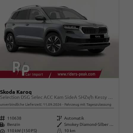
Skoda Karoq
Selection DSG Selec ACC Kam SideA SHZv/h Kessy SunS
unverbindliche Lieferzeit:
11.09.2026
Fahrzeug mit Tageszulassung
Fahrzeugnr.
Getriebe
110638
Automatik
Kraftstoff
Außenfarbe
Benzin
Smokey Diamond-Silber Metallic
Leistung
Kilometerstand
110 kW (150 PS)
10 km