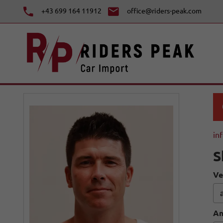
+43 699 164 11912
office@riders-peak.com
in
S
Ve
An