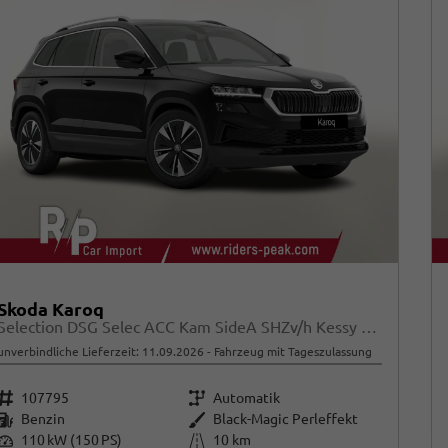
Skoda Karoq
Selection DSG Selec ACC Kam SideA SHZv/h Kessy SunS
unverbindliche Lieferzeit:
11.09.2026
Fahrzeug mit Tageszulassung
Fahrzeugnr.
Getriebe
107795
Automatik
Kraftstoff
Außenfarbe
Benzin
Black-Magic Perleffekt
Leistung
Kilometerstand
110 kW (150 PS)
10 km