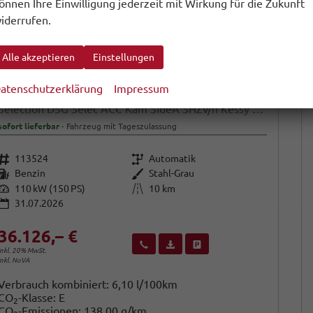
önnen Ihre Einwilligung jederzeit mit Wirkung für die Zukunft
iderrufen.
Alle akzeptieren
Einstellungen
atenschutzerklärung
Impressum
Skoda Karoq
Selection DSG Selec ACC Kam SideA SHZv/h Kessy SunS
sofort lieferbar
Fahrzeug mit Tageszulassung
Fahrzeugnr.
Getriebe
113524
Automatik
Kraftstoff
Außenfarbe
Benzin
Stahl-Grau
Leistung
Kilometerstand
110 kW (150 PS)
10 km
31.07.2026
36.126,– €
Wir rufen Sie an
Fahrzeugexposé (PDF)
Fahrzeug parken
inkl. 20% MwSt.
inkl. NoVA
Verbrauch kombiniert:
6,10 l/100km
CO
-Klasse:
E
2
CO
-Emissionen:
138,00 g/km