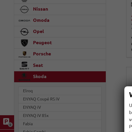
Nissan
Omoda
Opel
Peugeot
Porsche
Seat
Skoda
Elroq
ENYAQ Coupé RS iV
U
ENYAQ iV
b
ENYAQ iV 85x
v
Fabia
0
P