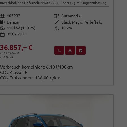
unverbindliche Lieferzeit:
11.09.2026
Fahrzeug mit Tageszulassung
Fahrzeugnr.
Getriebe
107233
Automatik
Kraftstoff
Außenfarbe
Benzin
Black-Magic Perleffekt
Leistung
Kilometerstand
110 kW (150 PS)
10 km
31.07.2026
36.857,– €
Wir rufen Sie an
Fahrzeugexposé (PDF)
Fahrzeug parken
inkl. 20% MwSt.
inkl. NoVA
Verbrauch kombiniert:
6,10 l/100km
CO
-Klasse:
E
2
CO
-Emissionen:
138,00 g/km
2