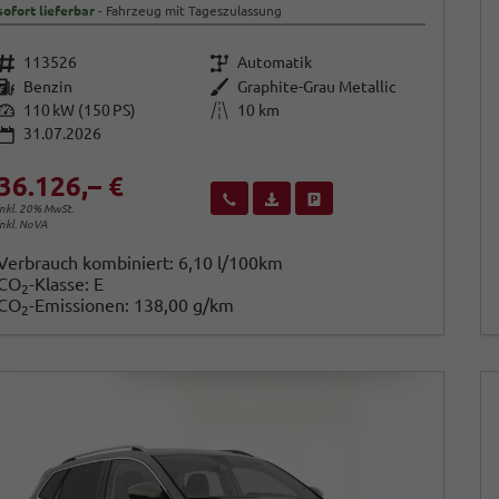
sofort lieferbar
Fahrzeug mit Tageszulassung
Fahrzeugnr.
Getriebe
113526
Automatik
Kraftstoff
Außenfarbe
Benzin
Graphite-Grau Metallic
Leistung
Kilometerstand
110 kW (150 PS)
10 km
31.07.2026
36.126,– €
Wir rufen Sie an
Fahrzeugexposé (PDF)
Fahrzeug parken
inkl. 20% MwSt.
inkl. NoVA
Verbrauch kombiniert:
6,10 l/100km
CO
-Klasse:
E
2
CO
-Emissionen:
138,00 g/km
2