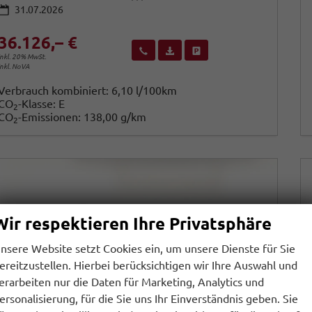
31.07.2026
36.126,– €
Wir rufen Sie an
Fahrzeugexposé (PDF)
Fahrzeug parken
inkl. 20% MwSt.
inkl. NoVA
Verbrauch kombiniert:
6,10 l/100km
CO
-Klasse:
E
2
CO
-Emissionen:
138,00 g/km
2
Wir respektieren Ihre Privatsphäre
nsere Website setzt Cookies ein, um unsere Dienste für Sie
ereitzustellen. Hierbei berücksichtigen wir Ihre Auswahl und
erarbeiten nur die Daten für Marketing, Analytics und
ersonalisierung, für die Sie uns Ihr Einverständnis geben. Sie