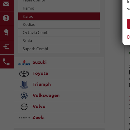
Fabia Combi
k
w
Kamiq
Karoq
Kodiaq
Octavia Combi
D
Scala
Superb Combi
Suzuki
Toyota
Triumph
Volkswagen
Volvo
Zeekr