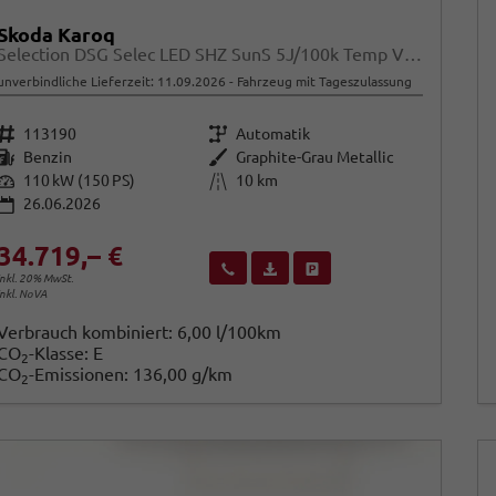
Skoda Karoq
Selection DSG Selec LED SHZ SunS 5J/100k Temp VirtC
unverbindliche Lieferzeit:
11.09.2026
Fahrzeug mit Tageszulassung
Fahrzeugnr.
Getriebe
113190
Automatik
Kraftstoff
Außenfarbe
Benzin
Graphite-Grau Metallic
Leistung
Kilometerstand
110 kW (150 PS)
10 km
26.06.2026
34.719,– €
Wir rufen Sie an
Fahrzeugexposé (PDF)
Fahrzeug parken
inkl. 20% MwSt.
inkl. NoVA
Verbrauch kombiniert:
6,00 l/100km
CO
-Klasse:
E
2
CO
-Emissionen:
136,00 g/km
2