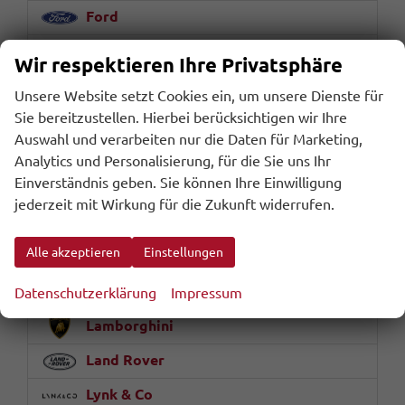
Ford
Geely
Wir respektieren Ihre Privatsphäre
Honda
Unsere Website setzt Cookies ein, um unsere Dienste für
Sie bereitzustellen. Hierbei berücksichtigen wir Ihre
Hyundai
Auswahl und verarbeiten nur die Daten für Marketing,
Jaecoo
Analytics und Personalisierung, für die Sie uns Ihr
Einverständnis geben. Sie können Ihre Einwilligung
Jaguar
jederzeit mit Wirkung für die Zukunft widerrufen.
Jeep
Alle akzeptieren
Einstellungen
KGM
Kia
Datenschutzerklärung
Impressum
Lamborghini
Land Rover
Lynk & Co