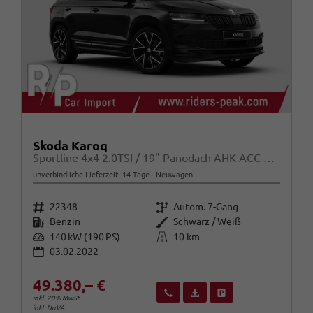
Skoda Karoq
Sportline 4x4 2.0TSI / 19" Panodach AHK ACC Keyless Kamera
unverbindliche Lieferzeit:
14 Tage
Neuwagen
Fahrzeugnr.
Getriebe
22348
Autom. 7-Gang
Kraftstoff
Außenfarbe
Benzin
Schwarz / Weiß
Leistung
Kilometerstand
140 kW (190 PS)
10 km
03.02.2022
49.380,– €
Wir rufen Sie an
Fahrzeugexposé (PDF)
Fahrzeug parken
inkl. 20% MwSt.
inkl. NoVA