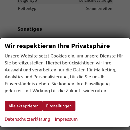
Felgentyp
Leichtmetallfelge
Reifentyp
Sommerreifen
Sonstiges
Antriebsart
Verbrennungsmotor (ICE)
Wir respektieren Ihre Privatsphäre
Anzahl Sitzplätze
5
Unsere Website setzt Cookies ein, um unsere Dienste für
Anzahl Türen
5-türig
Sie bereitzustellen. Hierbei berücksichtigen wir Ihre
Erstzulassung
31.07.2026
Auswahl und verarbeiten nur die Daten für Marketing,
Analytics und Personalisierung, für die Sie uns Ihr
Garantieleistung
Fahrzeuggarantie
Einverständnis geben. Sie können Ihre Einwilligung
Innenausstattung
Schwarz
jederzeit mit Wirkung für die Zukunft widerrufen.
Kilometerstand
10
Lackierung
Metallic
Alle akzeptieren
Einstellungen
Leergewicht
1750 kg
Nichtraucher-Fahrzeug
vorhanden
Datenschutzerklärung
Impressum
Polsterung
Stoff