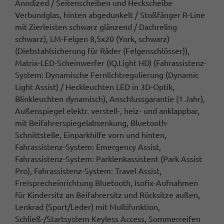
Anodized / Seitenscheiben und Heckscheibe
Verbundglas, hinten abgedunkelt / Stoßfänger R-Line
mit Zierleisten schwarz glänzend / Dachreling
schwarz), LM-Felgen 8,5x20 (York, schwarz)
(Diebstahlsicherung für Räder (Felgenschlösser)),
Matrix-LED-Scheinwerfer (IQ.Light HD) (Fahrassistenz-
System: Dynamische Fernlichtregulierung (Dynamic
Light Assist) / Heckleuchten LED in 3D-Optik,
Blinkleuchten dynamisch), Anschlussgarantie (1 Jahr),
Außenspiegel elektr. verstell-, heiz- und anklappbar,
mit Beifahrerspiegelabsenkung, Bluetooth-
Schnittstelle, Einparkhilfe vorn und hinten,
Fahrassistenz-System: Emergency Assist,
Fahrassistenz-System: Parklenkassistent (Park Assist
Pro), Fahrassistenz-System: Travel Assist,
Freisprecheinrichtung Bluetooth, Isofix-Aufnahmen
für Kindersitz an Beifahrersitz und Rücksitze außen,
Lenkrad (Sport/Leder) mit Multifunktion,
Schließ-/Startsystem Keyless Access, Sommerreifen