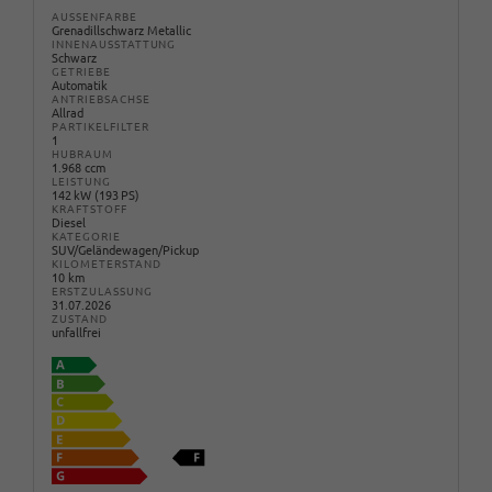
AUSSENFARBE
Grenadillschwarz Metallic
INNENAUSSTATTUNG
Schwarz
GETRIEBE
Automatik
ANTRIEBSACHSE
Allrad
PARTIKELFILTER
1
HUBRAUM
1.968 ccm
LEISTUNG
142 kW (193 PS)
KRAFTSTOFF
Diesel
KATEGORIE
SUV/Geländewagen/Pickup
KILOMETERSTAND
10 km
ERSTZULASSUNG
31.07.2026
ZUSTAND
unfallfrei