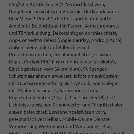
255/40 R20, Steckdose (12V-Anschluss) vorn,
Umgebungsansicht Area View inkl. Rückfahrkamera
Rear View, 3-Punkt-Sicherheitsgurt hinten mitte,
Ambiente-Beleuchtung (30 Farben, Armaturenbrett
und Türverkleidung, Dekoreinlagen durchleuchtet),
App-Connect Wireless (Apple CarPlay, Android Auto),
Außenspiegel mit Umfeldleuchte und
Projektionsfunktion, Dachhimmel Stoff, schwarz,
Digital Cockpit PRO (Instrumentenanzeige digital),
Einstiegsleisten vorn (Aluminium), Fußgänger-
Schutzmaßnahmen erweitert, Infotainment-System
mit Touchscreen-Farbdisplay 12,9 Zoll, Innenspiegel
mit Abblendautomatik, Karosserie: 5-türig,
Kopfstützen hinten (3-fach), Lautsprecher (8), LED
Lichtleiste zwischen Scheinwerfer und Türgriffschalen
außen beleuchtet, Lendenwirbelstützen vorn,
pneumatisch verstellbar, Mobile Online Dienste
Vorbereitung We Connect und We Connect Plus,
Motor 2,0 Ltr. - 142 kW TDI, Parkbremse elektrisch mit