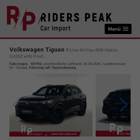
Menü
Volkswagen Tiguan
R-Line 4M Nav AHK Matrix
LM20Z eHK PrivG
Fahrzeugnr.
:
101792
, unverbindliche Lieferzeit:
30.09.2026
, Landesversion:
EU - Europa,
Fahrzeug mit Tageszulassung