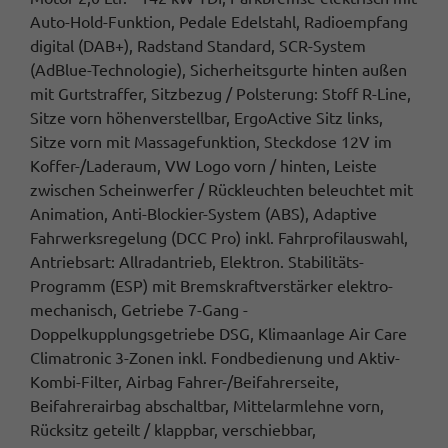
Auto-Hold-Funktion, Pedale Edelstahl, Radioempfang
digital (DAB+), Radstand Standard, SCR-System
(AdBlue-Technologie), Sicherheitsgurte hinten außen
mit Gurtstraffer, Sitzbezug / Polsterung: Stoff R-Line,
Sitze vorn höhenverstellbar, ErgoActive Sitz links,
Sitze vorn mit Massagefunktion, Steckdose 12V im
Koffer-/Laderaum, VW Logo vorn / hinten, Leiste
zwischen Scheinwerfer / Rückleuchten beleuchtet mit
Animation, Anti-Blockier-System (ABS), Adaptive
Fahrwerksregelung (DCC Pro) inkl. Fahrprofilauswahl,
Antriebsart: Allradantrieb, Elektron. Stabilitäts-
Programm (ESP) mit Bremskraftverstärker elektro-
mechanisch, Getriebe 7-Gang -
Doppelkupplungsgetriebe DSG, Klimaanlage Air Care
Climatronic 3-Zonen inkl. Fondbedienung und Aktiv-
Kombi-Filter, Airbag Fahrer-/Beifahrerseite,
Beifahrerairbag abschaltbar, Mittelarmlehne vorn,
Rücksitz geteilt / klappbar, verschiebbar,