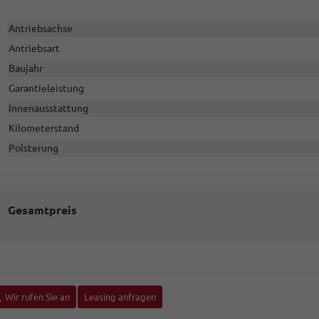
Antriebsachse
Antriebsart
Baujahr
Garantieleistung
Innenausstattung
Kilometerstand
Polsterung
Gesamtpreis
Wir rufen Sie an
Leasing anfragen