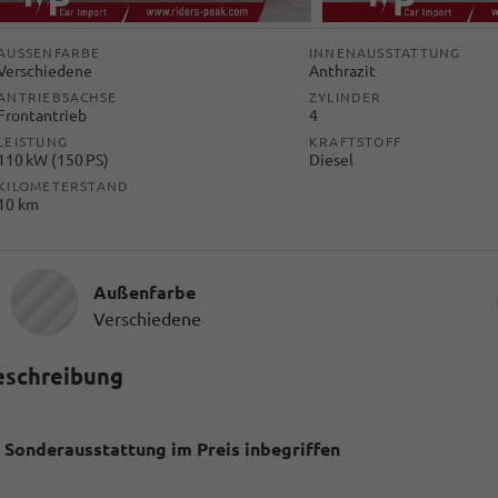
AUSSENFARBE
INNENAUSSTATTUNG
Verschiedene
Anthrazit
ANTRIEBSACHSE
ZYLINDER
Frontantrieb
4
LEISTUNG
KRAFTSTOFF
110 kW (150 PS)
Diesel
KILOMETERSTAND
10 km
Außenfarbe
Verschiedene
eschreibung
Sonderausstattung im Preis inbegriffen