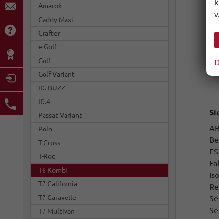
k
Ex
Amarok
w
Caddy Maxi
An
Re
Crafter
To
e-Golf
St
Golf
D
Is
Golf Variant
ID. BUZZ
ID.4
Si
Passat Variant
A
Polo
Be
T-Cross
ES
T-Roc
Fa
T6 Kombi
Iso
T7 California
Re
T7 Caravelle
Se
Se
T7 Multivan