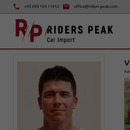
+43 699 164 11912
office@riders-peak.com
V
Fah