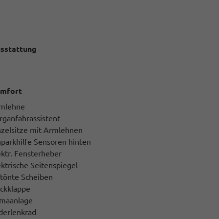
sstattung
mfort
mlehne
rganfahrassistent
nzelsitze mit Armlehnen
nparkhilfe Sensoren hinten
ektr. Fensterheber
ektrische Seitenspiegel
tönte Scheiben
ckklappe
imaanlage
derlenkrad