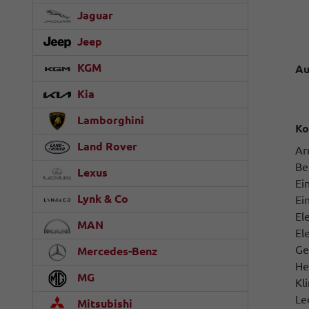
Jaguar
Jeep
KGM
Au
Kia
Lamborghini
Ko
Land Rover
Ar
Be
Lexus
Ei
Lynk & Co
Ei
El
MAN
El
Ge
Mercedes-Benz
He
MG
Kl
Le
Mitsubishi