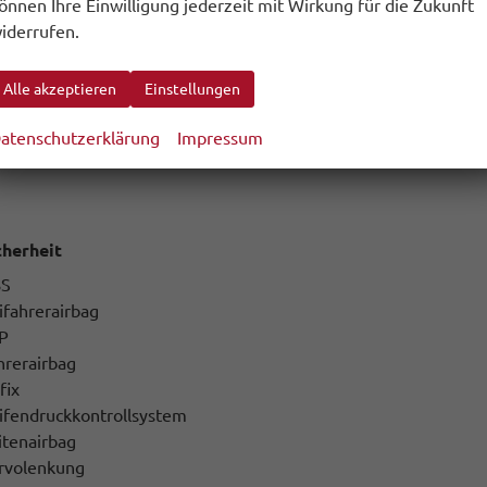
önnen Ihre Einwilligung jederzeit mit Wirkung für die Zukunft
tras
iderrufen.
hängerkupplung
serverad
Alle akzeptieren
Einstellungen
uchscreen
oßfänger in Wagenfarbe lackiert
atenschutzerklärung
Impressum
olierender Gummiboden im gesamten Fahrzeug
cherheit
BS
ifahrerairbag
P
hrerairbag
fix
ifendruckkontrollsystem
itenairbag
rvolenkung