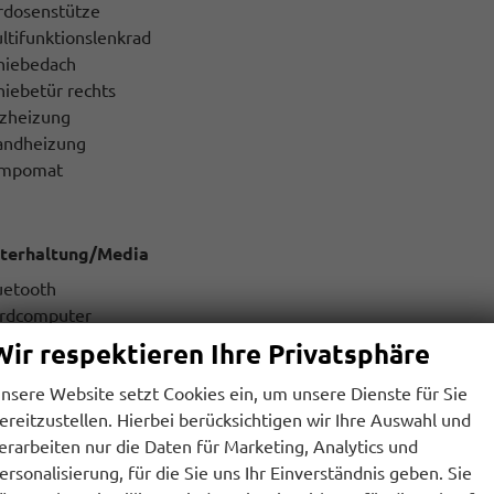
rdosenstütze
ltifunktionslenkrad
hiebedach
hiebetür rechts
tzheizung
andheizung
mpomat
terhaltung/Media
uetooth
rdcomputer
eisprecheinrichtung
Wir respektieren Ihre Privatsphäre
P3
nsere Website setzt Cookies ein, um unsere Dienste für Sie
dio
ereitzustellen. Hierbei berücksichtigen wir Ihre Auswahl und
SB
erarbeiten nur die Daten für Marketing, Analytics und
ersonalisierung, für die Sie uns Ihr Einverständnis geben. Sie