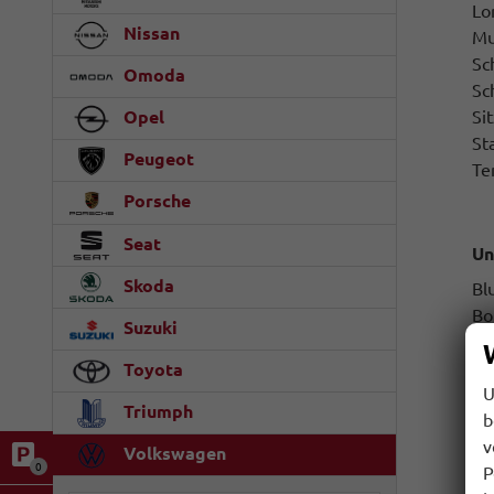
Lo
Nissan
Mu
Sc
Omoda
Sc
Si
Opel
St
Peugeot
Te
Porsche
Seat
Un
Skoda
Bl
Bo
Suzuki
Fr
M
Toyota
U
Ra
Triumph
b
U
v
Volkswagen
0
P