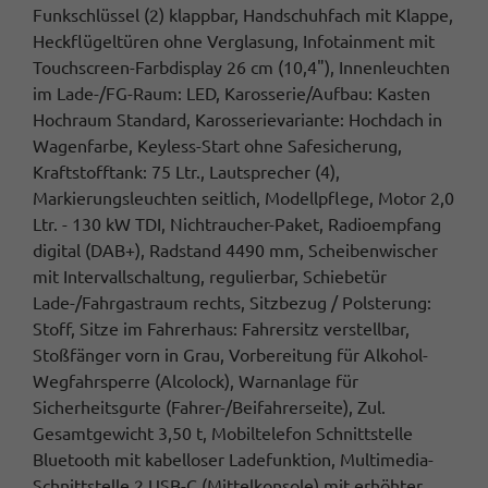
Funkschlüssel (2) klappbar, Handschuhfach mit Klappe,
Heckflügeltüren ohne Verglasung, Infotainment mit
Touchscreen-Farbdisplay 26 cm (10,4"), Innenleuchten
im Lade-/FG-Raum: LED, Karosserie/Aufbau: Kasten
Hochraum Standard, Karosserievariante: Hochdach in
Wagenfarbe, Keyless-Start ohne Safesicherung,
Kraftstofftank: 75 Ltr., Lautsprecher (4),
Markierungsleuchten seitlich, Modellpflege, Motor 2,0
Ltr. - 130 kW TDI, Nichtraucher-Paket, Radioempfang
digital (DAB+), Radstand 4490 mm, Scheibenwischer
mit Intervallschaltung, regulierbar, Schiebetür
Lade-/Fahrgastraum rechts, Sitzbezug / Polsterung:
Stoff, Sitze im Fahrerhaus: Fahrersitz verstellbar,
Stoßfänger vorn in Grau, Vorbereitung für Alkohol-
Wegfahrsperre (Alcolock), Warnanlage für
Sicherheitsgurte (Fahrer-/Beifahrerseite), Zul.
Gesamtgewicht 3,50 t, Mobiltelefon Schnittstelle
Bluetooth mit kabelloser Ladefunktion, Multimedia-
Schnittstelle 2 USB-C (Mittelkonsole) mit erhöhter