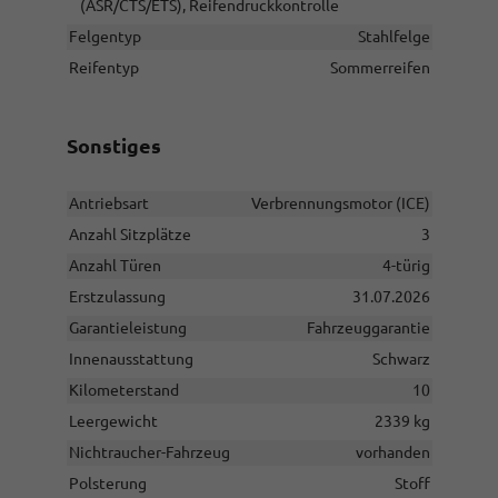
(ASR/CTS/ETS), Reifendruckkontrolle
Felgentyp
Stahlfelge
Reifentyp
Sommerreifen
Sonstiges
Antriebsart
Verbrennungsmotor (ICE)
Anzahl Sitzplätze
3
Anzahl Türen
4-türig
Erstzulassung
31.07.2026
Garantieleistung
Fahrzeuggarantie
Innenausstattung
Schwarz
Kilometerstand
10
Leergewicht
2339 kg
Nichtraucher-Fahrzeug
vorhanden
Polsterung
Stoff