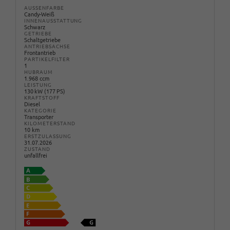
AUSSENFARBE
Candy-Weiß
INNENAUSSTATTUNG
Schwarz
GETRIEBE
Schaltgetriebe
ANTRIEBSACHSE
Frontantrieb
PARTIKELFILTER
1
HUBRAUM
1.968 ccm
LEISTUNG
130 kW (177 PS)
KRAFTSTOFF
Diesel
KATEGORIE
Transporter
KILOMETERSTAND
10 km
ERSTZULASSUNG
31.07.2026
ZUSTAND
unfallfrei