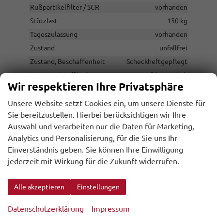
Rußpartikelfilter / SCR
vorhanden
Stützlast
150 kg
Tageszulassung
vorhanden
Zustand
unfallfrei
Zustand, Beschaffenheit
Scheckheftgepflegt
Zustand, Fahrfähigkeit
fahrtauglich
Wir respektieren Ihre Privatsphäre
Unsere Website setzt Cookies ein, um unsere Dienste für
UVP ohne
71.002,– €
Sie bereitzustellen. Hierbei berücksichtigen wir Ihre
Überführungskosten
Auswahl und verarbeiten nur die Daten für Marketing,
Sie sparen:
9.101,– €
Analytics und Personalisierung, für die Sie uns Ihr
12,8%
Einverständnis geben. Sie können Ihre Einwilligung
61.901,– €
jederzeit mit Wirkung für die Zukunft widerrufen.
Gesamtpreis
Alle akzeptieren
Einstellungen
inkl. 20% MwSt., zzgl. den Kosten für Überführung und Zulassungspapieren
inkl. NoVA
Datenschutzerklärung
Impressum