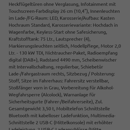
Heckflügeltüren ohne Verglasung, Infotainment mit
Touchscreen-Farbdisplay 26 cm (10,4"), Innenleuchten
im Lade-/FG-Raum: LED, Karosserie/Aufbau: Kasten
Hochraum Standard, Karosserievariante: Hochdach in
Wagenfarbe, Keyless-Start ohne Safesicherung,
Kraftstofftank: 75 Ltr., Lautsprecher (4),
Markierungsleuchten seitlich, Modellpflege, Motor 2,0
Ltr. - 130 kW TDI, Nichtraucher-Paket, Radioempfang
digital (DAB+), Radstand 4490 mm, Scheibenwischer
mit Intervallschaltung, regulierbar, Schiebetür
Lade-/Fahrgastraum rechts, Sitzbezug / Polsterung:
Stoff, Sitze im Fahrerhaus: Fahrersitz verstellbar,
Stoßfänger vorn in Grau, Vorbereitung für Alkohol-
Wegfahrsperre (Alcolock), Warnanlage für
Sicherheitsgurte (Fahrer-/Beifahrerseite), Zul.
Gesamtgewicht 3,50 t, Mobiltelefon Schnittstelle
Bluetooth mit kabelloser Ladefunktion, Multimedia-
Schnittstelle 2 USB-C (Mittelkonsole) mit erhöhter
Ladeleistung, 2 USB-C Ladeanschlüsse (Mitte,