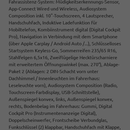
Fahrassistenz-System: Müdigkeitserkennungs-Sensor,
App-Connect Wired und Wireless, Audiosystem
Composition inkl. 10"-Touchscreen, 4 Lautsprecher,
Handschuhfach, Induktive Ladefunktion für
Mobiltelefon, Kombiinstrument digital (Digital Cockpit
Pro), Navigation in Verbindung mit dem Smartphone
(über Apple Carplay / Android Auto /...), Schlüsselloses
Startsystem Keyless-Go, Sommerreifen 235/65 R16,
Stahlfelgen 6,5x16, Zweiflügelige Hecktürscharniere
mit erweitertem Öffnungswinkel (max. 270°), Ablage-
Paket 2 (Ablagen: 2 DIN-Schacht vorn unter
Dachhimmel / Innenleuchten im Fahrerhaus:
Leseleuchte vorn), Audiosystem Composition (Radio,
Touchscreen-Farbdisplay, USB-Schnittstelle),
Außenspiegel konvex, links, Außenspiegel konvex,
rechts, Bodenbelag im Fahrerhaus: Gummi, Digital
Cockpit Pro (Instrumentenanzeige Digital),
Doppelscheinwerfer, Frontscheibe Verbundglas,
Funkschlüssel (2) klappbar, Handschuhfach mit Klappe,