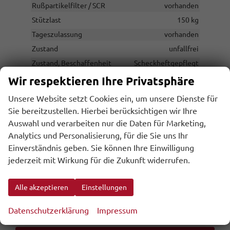
Rußpartikelfilter / SCR
vorhanden
Stützlast
150 kg
Tageszulassung
vorhanden
Zustand
unfallfrei
Zustand, Beschaffenheit
Scheckheftgepflegt
Zustand, Fahrfähigkeit
fahrtauglich
Wir respektieren Ihre Privatsphäre
Unsere Website setzt Cookies ein, um unsere Dienste für
Sie bereitzustellen. Hierbei berücksichtigen wir Ihre
UVP ohne
72.495,– €
Auswahl und verarbeiten nur die Daten für Marketing,
Überführungskosten
Analytics und Personalisierung, für die Sie uns Ihr
Sie sparen:
3.435,– €
Einverständnis geben. Sie können Ihre Einwilligung
4,7%
jederzeit mit Wirkung für die Zukunft widerrufen.
69.060,– €
Gesamtpreis
Alle akzeptieren
Einstellungen
inkl. 20% MwSt., zzgl. den Kosten für Überführung und Zulassungspapieren
Datenschutzerklärung
Impressum
inkl. NoVA