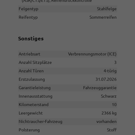
(ASR/CTS/ETS), Reifendruckkontrolle
Felgentyp
Stahlfelge
Reifentyp
Sommerreifen
Sonstiges
Antriebsart
Verbrennungsmotor (ICE)
Anzahl Sitzplätze
3
Anzahl Türen
4-türig
Erstzulassung
31.07.2026
Garantieleistung
Fahrzeuggarantie
Innenausstattung
Schwarz
Kilometerstand
10
Leergewicht
2366 kg
Nichtraucher-Fahrzeug
vorhanden
Polsterung
Stoff