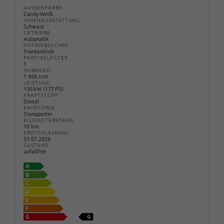
AUSSENFARBE
Candy-Weiß
INNENAUSSTATTUNG
Schwarz
GETRIEBE
Automatik
ANTRIEBSACHSE
Frontantrieb
PARTIKELFILTER
1
HUBRAUM
1.968 ccm
LEISTUNG
130 kW (177 PS)
KRAFTSTOFF
Diesel
KATEGORIE
Transporter
KILOMETERSTAND
10 km
ERSTZULASSUNG
31.07.2026
ZUSTAND
unfallfrei