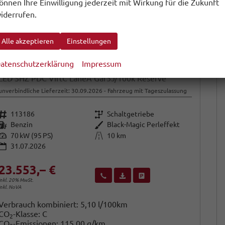
önnen Ihre Einwilligung jederzeit mit Wirkung für die Zukunft
iderrufen.
Alle akzeptieren
Einstellungen
atenschutzerklärung
Impressum
Skoda Scala
LED SHZ PDC VirtC LaneA Gar5J/100k Reserve
unverbindliche Lieferzeit:
30.09.2026
Fahrzeug mit Tageszulassung
Fahrzeugnr.
Getriebe
113186
Schaltgetriebe
Kraftstoff
Außenfarbe
Benzin
Black-Magic Perleffekt
Leistung
Kilometerstand
70 kW (95 PS)
10 km
31.07.2026
23.553,– €
Wir rufen Sie an
Fahrzeugexposé (PDF)
Fahrzeug parken
inkl. 20% MwSt.
inkl. NoVA
Verbrauch kombiniert:
5,10 l/100km
CO
-Klasse:
C
2
CO
-Emissionen:
115,00 g/km