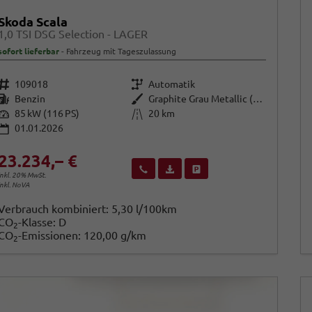
Skoda Scala
1,0 TSI DSG Selection - LAGER
sofort lieferbar
Fahrzeug mit Tageszulassung
Fahrzeugnr.
Getriebe
109018
Automatik
Kraftstoff
Außenfarbe
Benzin
Graphite Grau Metallic (5X)
Leistung
Kilometerstand
85 kW (116 PS)
20 km
01.01.2026
23.234,– €
Wir rufen Sie an
Fahrzeugexposé (PDF)
Fahrzeug parken
inkl. 20% MwSt.
inkl. NoVA
Verbrauch kombiniert:
5,30 l/100km
CO
-Klasse:
D
2
CO
-Emissionen:
120,00 g/km
2