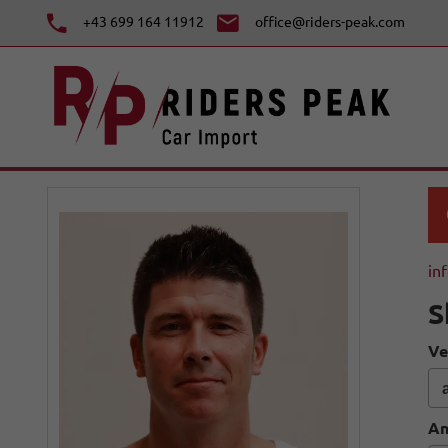
+43 699 164 11912
office@riders-peak.com
in
S
Ve
An