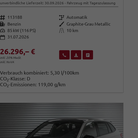
unverbindliche Lieferzeit:
30.09.2026
Fahrzeug mit Tageszulassung
Fahrzeugnr.
Getriebe
113188
Automatik
Kraftstoff
Außenfarbe
Benzin
Graphite-Grau Metallic
Leistung
Kilometerstand
85 kW (116 PS)
10 km
31.07.2026
26.296,– €
Wir rufen Sie an
Fahrzeugexposé (PDF)
Fahrzeug parken
inkl. 20% MwSt.
inkl. NoVA
Verbrauch kombiniert:
5,30 l/100km
CO
-Klasse:
D
2
CO
-Emissionen:
119,00 g/km
2