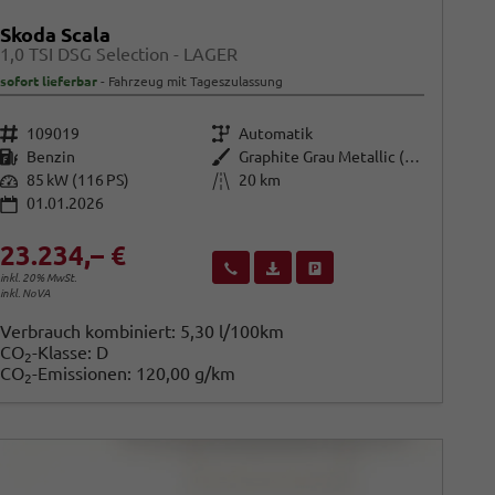
Skoda Scala
1,0 TSI DSG Selection - LAGER
sofort lieferbar
Fahrzeug mit Tageszulassung
Fahrzeugnr.
Getriebe
109019
Automatik
Kraftstoff
Außenfarbe
Benzin
Graphite Grau Metallic (5X)
Leistung
Kilometerstand
85 kW (116 PS)
20 km
01.01.2026
23.234,– €
Wir rufen Sie an
Fahrzeugexposé (PDF)
Fahrzeug parken
inkl. 20% MwSt.
inkl. NoVA
Verbrauch kombiniert:
5,30 l/100km
CO
-Klasse:
D
2
CO
-Emissionen:
120,00 g/km
2