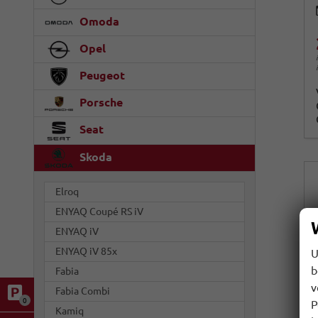
Omoda
Opel
Peugeot
Porsche
Seat
Skoda
Elroq
ENYAQ Coupé RS iV
ENYAQ iV
ENYAQ iV 85x
U
b
Fabia
v
Fabia Combi
0
P
Kamiq