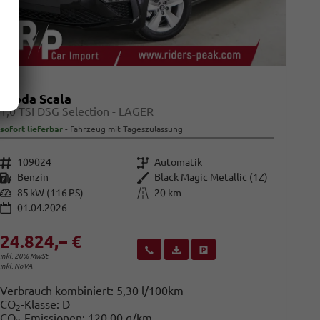
Skoda Scala
1,0 TSI DSG Selection - LAGER
sofort lieferbar
Fahrzeug mit Tageszulassung
Fahrzeugnr.
Getriebe
109024
Automatik
Kraftstoff
Außenfarbe
Benzin
Black Magic Metallic (1Z)
Leistung
Kilometerstand
85 kW (116 PS)
20 km
01.04.2026
24.824,– €
Wir rufen Sie an
Fahrzeugexposé (PDF)
Fahrzeug parken
inkl. 20% MwSt.
inkl. NoVA
Verbrauch kombiniert:
5,30 l/100km
CO
-Klasse:
D
2
CO
-Emissionen:
120,00 g/km