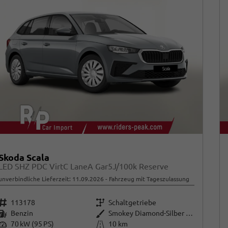
Skoda Scala
LED SHZ PDC VirtC LaneA Gar5J/100k Reserve
unverbindliche Lieferzeit:
11.09.2026
Fahrzeug mit Tageszulassung
Fahrzeugnr.
Getriebe
113178
Schaltgetriebe
Kraftstoff
Außenfarbe
Benzin
Smokey Diamond-Silber Metallic
Leistung
Kilometerstand
70 kW (95 PS)
10 km