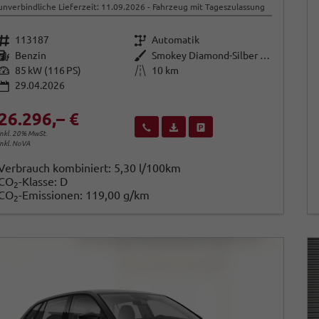
unverbindliche Lieferzeit:
11.09.2026
Fahrzeug mit Tageszulassung
Fahrzeugnr.
Getriebe
113187
Automatik
Kraftstoff
Außenfarbe
Benzin
Smokey Diamond-Silber Metallic
Leistung
Kilometerstand
85 kW (116 PS)
10 km
29.04.2026
26.296,– €
Wir rufen Sie an
Fahrzeugexposé (PDF)
Fahrzeug parken
inkl. 20% MwSt.
inkl. NoVA
Verbrauch kombiniert:
5,30 l/100km
CO
-Klasse:
D
2
CO
-Emissionen:
119,00 g/km
2