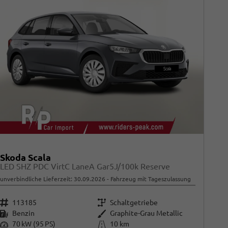
Skoda Scala
LED SHZ PDC VirtC LaneA Gar5J/100k Reserve
unverbindliche Lieferzeit:
30.09.2026
Fahrzeug mit Tageszulassung
Fahrzeugnr.
Getriebe
113185
Schaltgetriebe
Kraftstoff
Außenfarbe
Benzin
Graphite-Grau Metallic
Leistung
Kilometerstand
70 kW (95 PS)
10 km