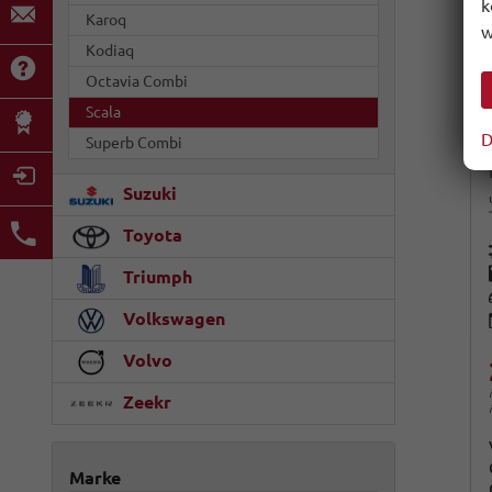
k
Karoq
w
Kodiaq
Octavia Combi
Scala
D
Superb Combi
Suzuki
Toyota
Triumph
Volkswagen
Volvo
Zeekr
Marke