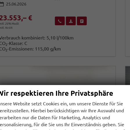
25.06.2026
23.553,– €
Wir rufen Sie an
Fahrzeugexposé (PDF)
Fahrzeug parken
inkl. 20% MwSt.
inkl. NoVA
Verbrauch kombiniert:
5,10 l/100km
CO
-Klasse:
C
2
CO
-Emissionen:
115,00 g/km
2
Wir respektieren Ihre Privatsphäre
nsere Website setzt Cookies ein, um unsere Dienste für Sie
ereitzustellen. Hierbei berücksichtigen wir Ihre Auswahl und
erarbeiten nur die Daten für Marketing, Analytics und
ersonalisierung, für die Sie uns Ihr Einverständnis geben. Sie