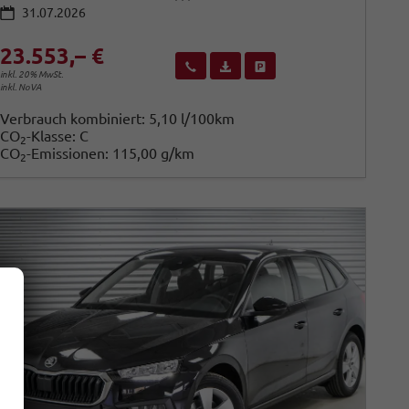
31.07.2026
23.553,– €
Wir rufen Sie an
Fahrzeugexposé (PDF)
Fahrzeug parken
inkl. 20% MwSt.
inkl. NoVA
Verbrauch kombiniert:
5,10 l/100km
CO
-Klasse:
C
2
CO
-Emissionen:
115,00 g/km
2