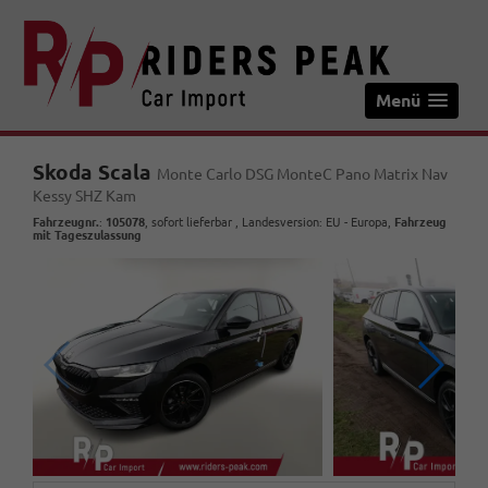
Menü
Skoda Scala
Monte Carlo DSG MonteC Pano Matrix Nav
Kessy SHZ Kam
Fahrzeugnr.
:
105078
,
sofort lieferbar
, Landesversion: EU - Europa,
Fahrzeug
mit Tageszulassung