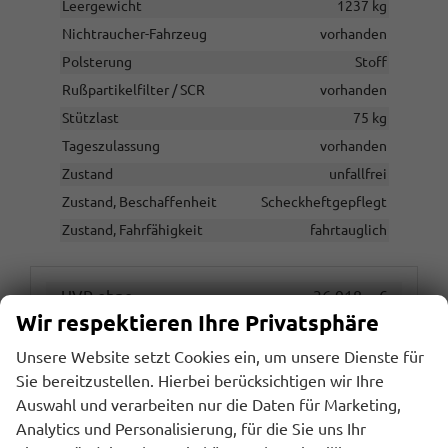
Leergewicht
1237 kg
Nichtraucher-Fahrzeug
vorhanden
Polsterung
Stoff
Rußpartikelfilter / SCR
vorhanden
Stützlast
75 kg
Tageszulassung
vorhanden
Zustand
unfallfrei
Zustand, Beschaffenheit
Scheckheftgepflegt
Zustand, Fahrfähigkeit
fahrtauglich
UVP ohne
36.918,– €
Wir respektieren Ihre Privatsphäre
Überführungskosten
Sie sparen:
7.858,– €
Unsere Website setzt Cookies ein, um unsere Dienste für
21,3%
Sie bereitzustellen. Hierbei berücksichtigen wir Ihre
29.060,– €
Auswahl und verarbeiten nur die Daten für Marketing,
Gesamtpreis
Analytics und Personalisierung, für die Sie uns Ihr