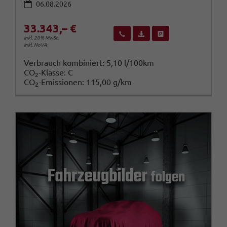
06.08.2026
33.343,– €
Wir rufen Sie an
Fahrzeugexposé (PDF)
Fahrzeug parken
inkl. 20% MwSt.
inkl. NoVA
Verbrauch kombiniert:
5,10 l/100km
CO
-Klasse:
C
2
CO
-Emissionen:
115,00 g/km
2