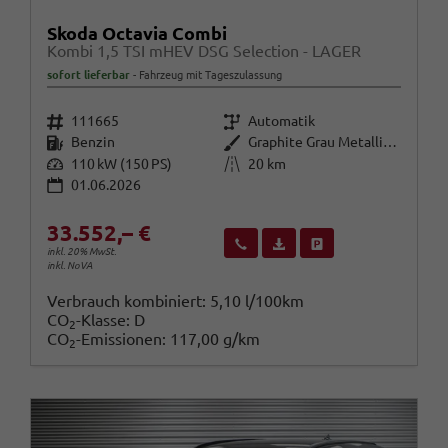
Skoda Octavia Combi
Kombi 1,5 TSI mHEV DSG Selection - LAGER
sofort lieferbar
Fahrzeug mit Tageszulassung
Fahrzeugnr.
Getriebe
111665
Automatik
Kraftstoff
Außenfarbe
Benzin
Graphite Grau Metallic (5X)
Leistung
Kilometerstand
110 kW (150 PS)
20 km
01.06.2026
33.552,– €
Wir rufen Sie an
Fahrzeugexposé (PDF)
Fahrzeug parken
inkl. 20% MwSt.
inkl. NoVA
Verbrauch kombiniert:
5,10 l/100km
CO
-Klasse:
D
2
CO
-Emissionen:
117,00 g/km
2