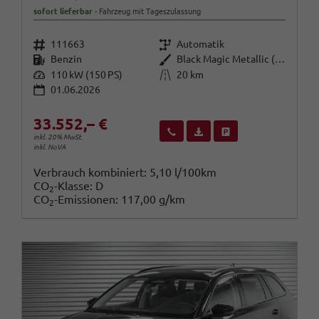
sofort lieferbar
Fahrzeug mit Tageszulassung
Fahrzeugnr.
Getriebe
111663
Automatik
Kraftstoff
Außenfarbe
Benzin
Black Magic Metallic (1Z)
Leistung
Kilometerstand
110 kW (150 PS)
20 km
01.06.2026
33.552,– €
Wir rufen Sie an
Fahrzeugexposé (PDF)
Fahrzeug parken
inkl. 20% MwSt.
inkl. NoVA
Verbrauch kombiniert:
5,10 l/100km
CO
-Klasse:
D
2
CO
-Emissionen:
117,00 g/km
2