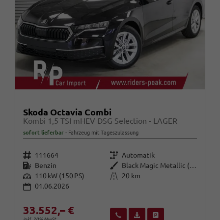
Skoda Octavia Combi
Kombi 1,5 TSI mHEV DSG Selection - LAGER
sofort lieferbar
Fahrzeug mit Tageszulassung
Fahrzeugnr.
Getriebe
111664
Automatik
Kraftstoff
Außenfarbe
Benzin
Black Magic Metallic (1Z)
Leistung
Kilometerstand
110 kW (150 PS)
20 km
01.06.2026
33.552,– €
Wir rufen Sie an
Fahrzeugexposé (PDF)
Fahrzeug parken
inkl. 20% MwSt.