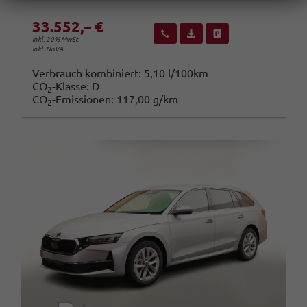
33.552,– €
Wir rufen Sie an
Fahrzeugexposé (PDF)
Fahrzeug parken
inkl. 20% MwSt.
inkl. NoVA
Verbrauch kombiniert:
5,10 l/100km
CO
-Klasse:
D
2
CO
-Emissionen:
117,00 g/km
2