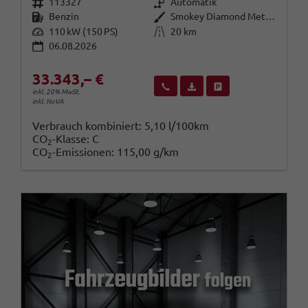
Fahrzeugnr.
Getriebe
113327
Automatik
Kraftstoff
Außenfarbe
Benzin
Smokey Diamond Metallic ()
Leistung
Kilometerstand
110 kW (150 PS)
20 km
06.08.2026
33.343,– €
Wir rufen Sie an
Fahrzeugexposé (PDF)
Fahrzeug parken
inkl. 20% MwSt.
inkl. NoVA
Verbrauch kombiniert:
5,10 l/100km
CO
-Klasse:
C
2
CO
-Emissionen:
115,00 g/km
2