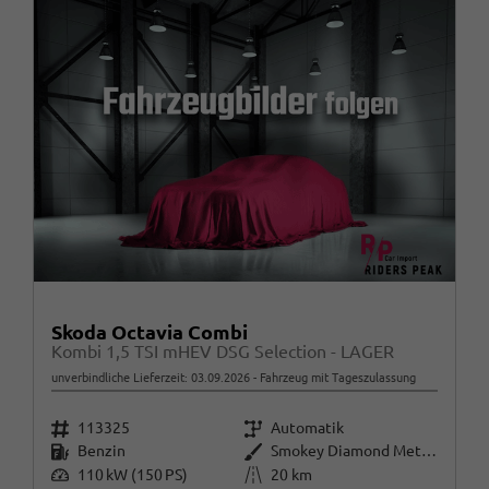
Skoda Octavia Combi
Kombi 1,5 TSI mHEV DSG Selection - LAGER
unverbindliche Lieferzeit:
03.09.2026
Fahrzeug mit Tageszulassung
Fahrzeugnr.
Getriebe
113325
Automatik
Kraftstoff
Außenfarbe
Benzin
Smokey Diamond Metallic ()
Leistung
Kilometerstand
110 kW (150 PS)
20 km