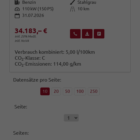
Kraftstoff
Außenfarbe
Benzin
Stahlgrau
Leistung
Kilometerstand
110 kW (150 PS)
10 km
31.07.2026
34.183,– €
Wir rufen Sie an
Fahrzeugexposé (PDF)
Fahrzeug parken
inkl. 20% MwSt.
inkl. NoVA
Verbrauch kombiniert:
5,00 l/100km
CO
-Klasse:
C
2
CO
-Emissionen:
114,00 g/km
2
Datensätze pro Seite:
10
20
50
100
250
Seite:
Seiten: