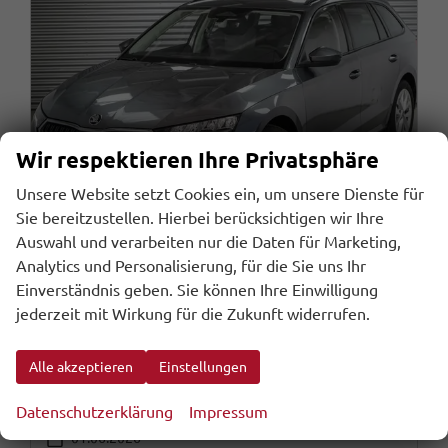
Wir respektieren Ihre Privatsphäre
Unsere Website setzt Cookies ein, um unsere Dienste für
Sie bereitzustellen. Hierbei berücksichtigen wir Ihre
Auswahl und verarbeiten nur die Daten für Marketing,
Analytics und Personalisierung, für die Sie uns Ihr
Skoda Octavia Combi
Einverständnis geben. Sie können Ihre Einwilligung
Kombi 1,5 TSI mHEV DSG Selection - LAGER
jederzeit mit Wirkung für die Zukunft widerrufen.
sofort lieferbar
Fahrzeug mit Tageszulassung
Alle akzeptieren
Einstellungen
Fahrzeugnr.
Getriebe
111666
Automatik
Kraftstoff
Außenfarbe
Benzin
Graphite Grau Metallic (5X)
Datenschutzerklärung
Impressum
Leistung
Kilometerstand
110 kW (150 PS)
20 km
01.06.2026