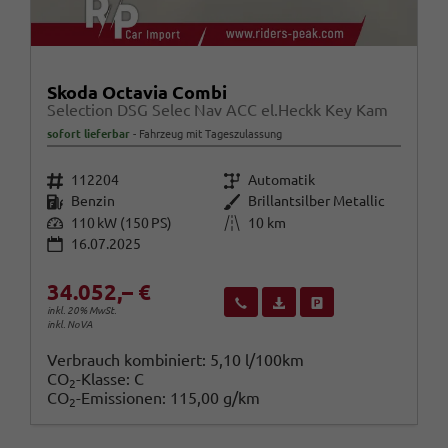
Skoda Octavia Combi
Selection DSG Selec Nav ACC el.Heckk Key Kam
sofort lieferbar
Fahrzeug mit Tageszulassung
Fahrzeugnr.
Getriebe
112204
Automatik
Kraftstoff
Außenfarbe
Benzin
Brillantsilber Metallic
Leistung
Kilometerstand
110 kW (150 PS)
10 km
16.07.2025
34.052,– €
Wir rufen Sie an
Fahrzeugexposé (PDF)
Fahrzeug parken
inkl. 20% MwSt.
inkl. NoVA
Verbrauch kombiniert:
5,10 l/100km
CO
-Klasse:
C
2
CO
-Emissionen:
115,00 g/km
2