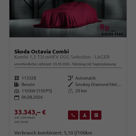
Skoda Octavia Combi
Kombi 1,5 TSI mHEV DSG Selection - LAGER
unverbindliche Lieferzeit:
03.09.2026
Fahrzeug mit Tageszulassung
Fahrzeugnr.
Getriebe
113328
Automatik
Kraftstoff
Außenfarbe
Benzin
Smokey Diamond Metallic ()
Leistung
Kilometerstand
110 kW (150 PS)
20 km
06.08.2026
33.343,– €
Wir rufen Sie an
Fahrzeugexposé (PDF)
Fahrzeug parken
inkl. 20% MwSt.
inkl. NoVA
Verbrauch kombiniert:
5,10 l/100km