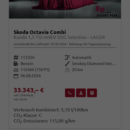
Skoda Octavia Combi
Kombi 1,5 TSI mHEV DSG Selection - LAGER
unverbindliche Lieferzeit:
03.09.2026
Fahrzeug mit Tageszulassung
Fahrzeugnr.
Getriebe
113326
Automatik
Kraftstoff
Außenfarbe
Benzin
Smokey Diamond Metallic ()
Leistung
Kilometerstand
110 kW (150 PS)
20 km
06.08.2026
33.343,– €
Wir rufen Sie an
Fahrzeugexposé (PDF)
Fahrzeug parken
inkl. 20% MwSt.
inkl. NoVA
Verbrauch kombiniert:
5,10 l/100km
CO
-Klasse:
C
2
CO
-Emissionen:
115,00 g/km
2