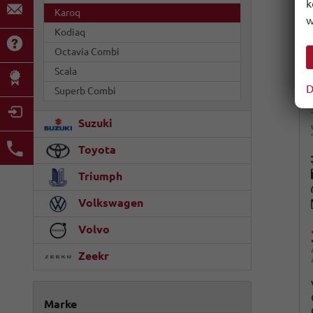
k
Karoq
w
Kodiaq
Octavia Combi
Scala
D
Superb Combi
Suzuki
Toyota
Triumph
Volkswagen
Volvo
Zeekr
Marke