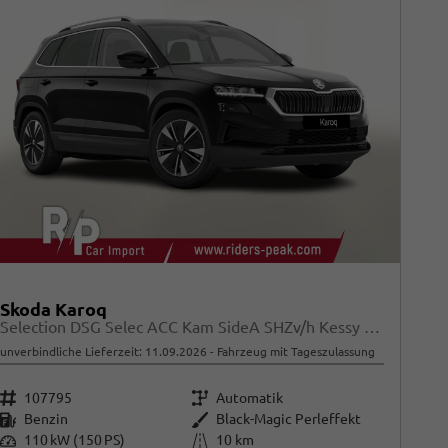
Skoda Karoq
Selection DSG Selec ACC Kam SideA SHZv/h Kessy SunS
unverbindliche Lieferzeit:
11.09.2026
Fahrzeug mit Tageszulassung
Fahrzeugnr.
Getriebe
107795
Automatik
Kraftstoff
Außenfarbe
Benzin
Black-Magic Perleffekt
Leistung
Kilometerstand
110 kW (150 PS)
10 km