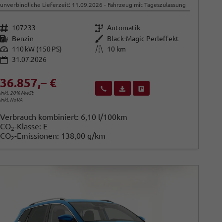
unverbindliche Lieferzeit:
11.09.2026
Fahrzeug mit Tageszulassung
Fahrzeugnr.
Getriebe
107233
Automatik
Kraftstoff
Außenfarbe
Benzin
Black-Magic Perleffekt
Leistung
Kilometerstand
110 kW (150 PS)
10 km
31.07.2026
36.857,– €
Wir rufen Sie an
Fahrzeugexposé (PDF)
Fahrzeug parken
inkl. 20% MwSt.
inkl. NoVA
Verbrauch kombiniert:
6,10 l/100km
CO
-Klasse:
E
2
CO
-Emissionen:
138,00 g/km
2