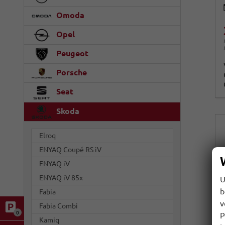
Omoda
Opel
Peugeot
Porsche
Seat
Skoda
Elroq
ENYAQ Coupé RS iV
ENYAQ iV
ENYAQ iV 85x
U
b
Fabia
v
Fabia Combi
0
P
Kamiq