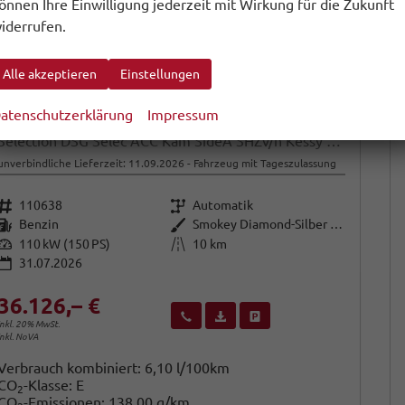
önnen Ihre Einwilligung jederzeit mit Wirkung für die Zukunft
iderrufen.
Alle akzeptieren
Einstellungen
atenschutzerklärung
Impressum
Skoda Karoq
Selection DSG Selec ACC Kam SideA SHZv/h Kessy SunS
unverbindliche Lieferzeit:
11.09.2026
Fahrzeug mit Tageszulassung
Fahrzeugnr.
Getriebe
110638
Automatik
Kraftstoff
Außenfarbe
Benzin
Smokey Diamond-Silber Metallic
Leistung
Kilometerstand
110 kW (150 PS)
10 km
31.07.2026
36.126,– €
Wir rufen Sie an
Fahrzeugexposé (PDF)
Fahrzeug parken
inkl. 20% MwSt.
inkl. NoVA
Verbrauch kombiniert:
6,10 l/100km
CO
-Klasse:
E
2
CO
-Emissionen:
138,00 g/km