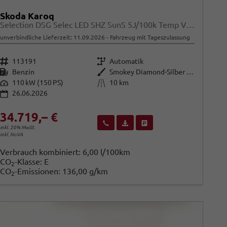
Skoda Karoq
Selection DSG Selec LED SHZ SunS 5J/100k Temp VirtC
unverbindliche Lieferzeit:
11.09.2026
Fahrzeug mit Tageszulassung
Fahrzeugnr.
Getriebe
113191
Automatik
Kraftstoff
Außenfarbe
Benzin
Smokey Diamond-Silber Metallic
Leistung
Kilometerstand
110 kW (150 PS)
10 km
26.06.2026
34.719,– €
Wir rufen Sie an
Fahrzeugexposé (PDF)
Fahrzeug parken
inkl. 20% MwSt.
inkl. NoVA
Verbrauch kombiniert:
6,00 l/100km
CO
-Klasse:
E
2
CO
-Emissionen:
136,00 g/km
2