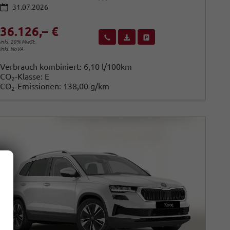
31.07.2026
36.126,– €
Wir rufen Sie an
Fahrzeugexposé (PDF)
Fahrzeug parken
inkl. 20% MwSt.
inkl. NoVA
Verbrauch kombiniert:
6,10 l/100km
CO
-Klasse:
E
2
CO
-Emissionen:
138,00 g/km
2