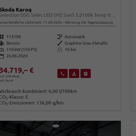
Skoda Karoq
Selection DSG Selec LED SHZ SunS 5J/100k Temp VirtC
unverbindliche Lieferzeit:
11.09.2026
Fahrzeug mit Tageszulassung
Fahrzeugnr.
Getriebe
113190
Automatik
Kraftstoff
Außenfarbe
Benzin
Graphite-Grau Metallic
Leistung
Kilometerstand
110 kW (150 PS)
10 km
26.06.2026
34.719,– €
Wir rufen Sie an
Fahrzeugexposé (PDF)
Fahrzeug parken
inkl. 20% MwSt.
inkl. NoVA
Verbrauch kombiniert:
6,00 l/100km
CO
-Klasse:
E
2
CO
-Emissionen:
136,00 g/km
2