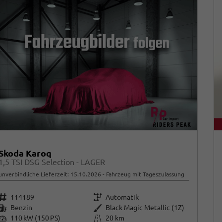
Skoda Karoq
1,5 TSI DSG Selection - LAGER
unverbindliche Lieferzeit:
15.10.2026
Fahrzeug mit Tageszulassung
Fahrzeugnr.
Getriebe
114189
Automatik
Kraftstoff
Außenfarbe
Benzin
Black Magic Metallic (1Z)
Leistung
Kilometerstand
110 kW (150 PS)
20 km