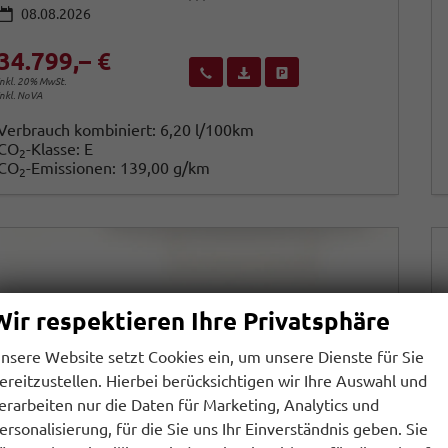
08.08.2026
34.799,– €
Wir rufen Sie an
Fahrzeugexposé (PDF)
Fahrzeug parken
inkl. 20% MwSt.
inkl. NoVA
Verbrauch kombiniert:
6,20 l/100km
CO
-Klasse:
E
2
CO
-Emissionen:
139,00 g/km
2
Wir respektieren Ihre Privatsphäre
nsere Website setzt Cookies ein, um unsere Dienste für Sie
ereitzustellen. Hierbei berücksichtigen wir Ihre Auswahl und
erarbeiten nur die Daten für Marketing, Analytics und
ersonalisierung, für die Sie uns Ihr Einverständnis geben. Sie