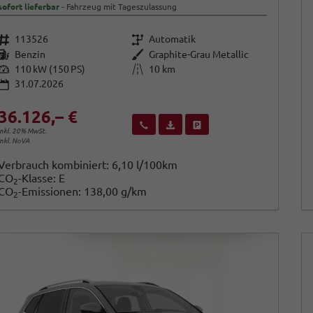
sofort lieferbar
Fahrzeug mit Tageszulassung
Fahrzeugnr.
Getriebe
113526
Automatik
Kraftstoff
Außenfarbe
Benzin
Graphite-Grau Metallic
Leistung
Kilometerstand
110 kW (150 PS)
10 km
31.07.2026
36.126,– €
Wir rufen Sie an
Fahrzeugexposé (PDF)
Fahrzeug parken
inkl. 20% MwSt.
inkl. NoVA
Verbrauch kombiniert:
6,10 l/100km
CO
-Klasse:
E
2
CO
-Emissionen:
138,00 g/km
2