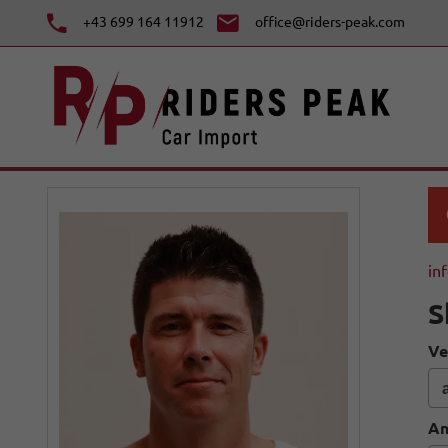
+43 699 164 11912
office@riders-peak.com
in
S
Ve
An