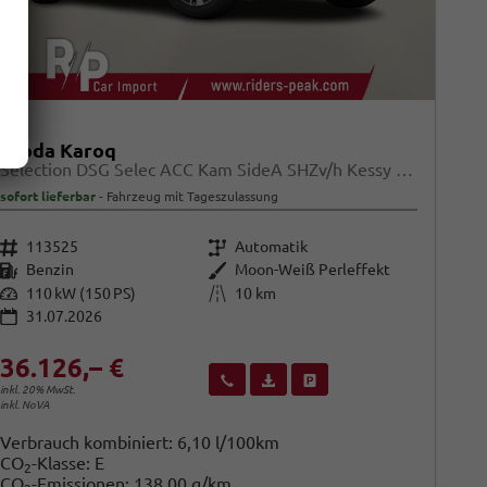
Skoda Karoq
Selection DSG Selec ACC Kam SideA SHZv/h Kessy SunS
sofort lieferbar
Fahrzeug mit Tageszulassung
Fahrzeugnr.
Getriebe
113525
Automatik
Kraftstoff
Außenfarbe
Benzin
Moon-Weiß Perleffekt
Leistung
Kilometerstand
110 kW (150 PS)
10 km
31.07.2026
36.126,– €
Wir rufen Sie an
Fahrzeugexposé (PDF)
Fahrzeug parken
inkl. 20% MwSt.
inkl. NoVA
Verbrauch kombiniert:
6,10 l/100km
CO
-Klasse:
E
2
CO
-Emissionen:
138,00 g/km