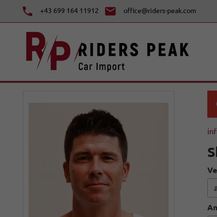
+43 699 164 11912
office@riders-peak.com
in
S
Ve
An