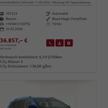
unverbindliche Lieferzeit:
11.09.2026
Fahrzeug mit Tageszulassung
Fahrzeugnr.
Getriebe
107233
Automatik
Kraftstoff
Außenfarbe
Benzin
Black-Magic Perleffekt
Leistung
Kilometerstand
110 kW (150 PS)
10 km
31.07.2026
36.857,– €
Wir rufen Sie an
Fahrzeugexposé (PDF)
Fahrzeug parken
inkl. 20% MwSt.
inkl. NoVA
Verbrauch kombiniert:
6,10 l/100km
CO
-Klasse:
E
2
CO
-Emissionen:
138,00 g/km
2