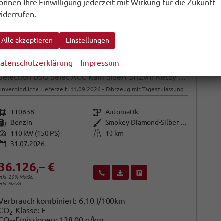
önnen Ihre Einwilligung jederzeit mit Wirkung für die Zukunft
iderrufen.
Alle akzeptieren
Einstellungen
atenschutzerklärung
Impressum
Skoda Karoq
Selection DSG Selec ACC Kam SideA SHZv/h Kessy SunS
unverbindliche Lieferzeit:
11.09.2026
Fahrzeug mit Tageszulassung
Fahrzeugnr.
Getriebe
110638
Automatik
Kraftstoff
Außenfarbe
Benzin
Smokey Diamond-Silber Metallic
Leistung
Kilometerstand
110 kW (150 PS)
10 km
31.07.2026
36.126,– €
Wir rufen Sie an
Fahrzeugexposé (PDF)
Fahrzeug parken
inkl. 20% MwSt.
inkl. NoVA
Verbrauch kombiniert:
6,10 l/100km
CO
-Klasse:
E
2
CO
-Emissionen:
138,00 g/km