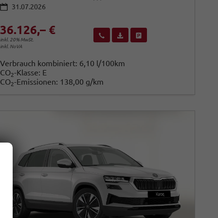
31.07.2026
36.126,– €
Wir rufen Sie an
Fahrzeugexposé (PDF)
Fahrzeug parken
inkl. 20% MwSt.
inkl. NoVA
Verbrauch kombiniert:
6,10 l/100km
CO
-Klasse:
E
2
CO
-Emissionen:
138,00 g/km
2