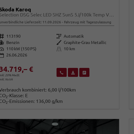
Skoda Karoq
Selection DSG Selec LED SHZ SunS 5J/100k Temp VirtC
unverbindliche Lieferzeit:
11.09.2026
Fahrzeug mit Tageszulassung
Fahrzeugnr.
Getriebe
113190
Automatik
Kraftstoff
Außenfarbe
Benzin
Graphite-Grau Metallic
Leistung
Kilometerstand
110 kW (150 PS)
10 km
26.06.2026
34.719,– €
Wir rufen Sie an
Fahrzeugexposé (PDF)
Fahrzeug parken
inkl. 20% MwSt.
inkl. NoVA
Verbrauch kombiniert:
6,00 l/100km
CO
-Klasse:
E
2
CO
-Emissionen:
136,00 g/km
2