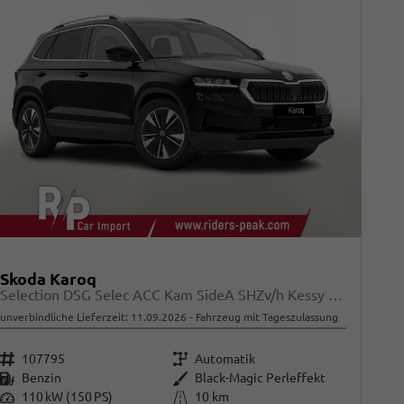
Skoda Karoq
Selection DSG Selec ACC Kam SideA SHZv/h Kessy SunS
unverbindliche Lieferzeit:
11.09.2026
Fahrzeug mit Tageszulassung
Fahrzeugnr.
Getriebe
107795
Automatik
Kraftstoff
Außenfarbe
Benzin
Black-Magic Perleffekt
Leistung
Kilometerstand
110 kW (150 PS)
10 km