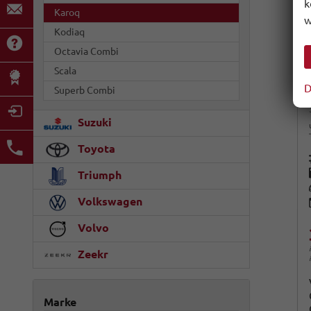
k
Karoq
w
Kodiaq
Octavia Combi
Scala
D
Superb Combi
Suzuki
Toyota
Triumph
Volkswagen
Volvo
Zeekr
Marke