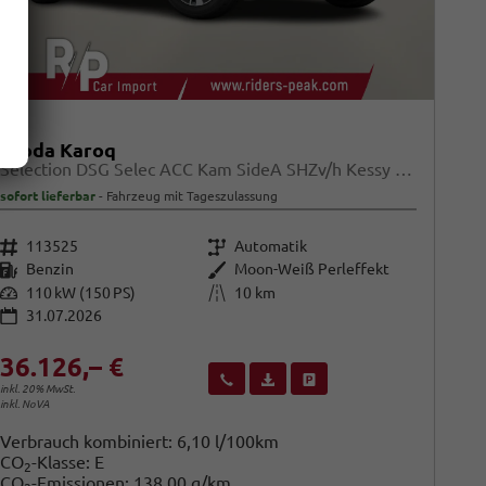
Skoda Karoq
Selection DSG Selec ACC Kam SideA SHZv/h Kessy SunS
sofort lieferbar
Fahrzeug mit Tageszulassung
Fahrzeugnr.
Getriebe
113525
Automatik
Kraftstoff
Außenfarbe
Benzin
Moon-Weiß Perleffekt
Leistung
Kilometerstand
110 kW (150 PS)
10 km
31.07.2026
36.126,– €
Wir rufen Sie an
Fahrzeugexposé (PDF)
Fahrzeug parken
inkl. 20% MwSt.
inkl. NoVA
Verbrauch kombiniert:
6,10 l/100km
CO
-Klasse:
E
2
CO
-Emissionen:
138,00 g/km