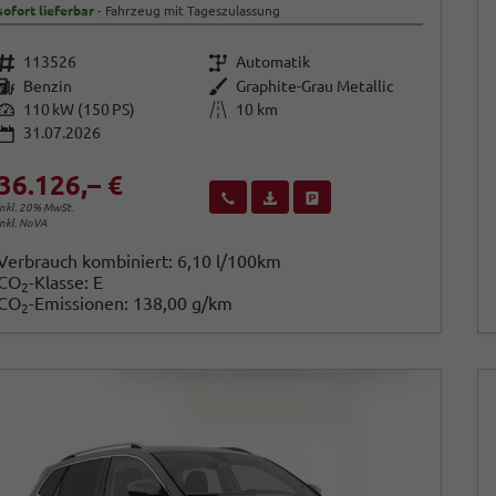
sofort lieferbar
Fahrzeug mit Tageszulassung
Fahrzeugnr.
Getriebe
113526
Automatik
Kraftstoff
Außenfarbe
Benzin
Graphite-Grau Metallic
Leistung
Kilometerstand
110 kW (150 PS)
10 km
31.07.2026
36.126,– €
Wir rufen Sie an
Fahrzeugexposé (PDF)
Fahrzeug parken
inkl. 20% MwSt.
inkl. NoVA
Verbrauch kombiniert:
6,10 l/100km
CO
-Klasse:
E
2
CO
-Emissionen:
138,00 g/km
2