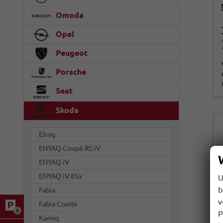
Omoda
Opel
Peugeot
Porsche
Seat
Skoda
Elroq
ENYAQ Coupé RS iV
ENYAQ iV
ENYAQ iV 85x
U
b
Fabia
v
Fabia Combi
0
P
Kamiq