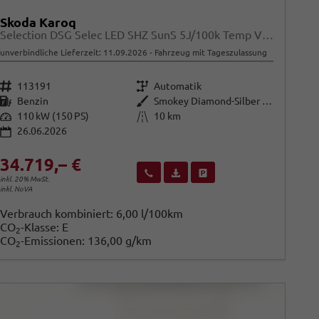
Skoda Karoq
Selection DSG Selec LED SHZ SunS 5J/100k Temp VirtC
unverbindliche Lieferzeit:
11.09.2026
Fahrzeug mit Tageszulassung
Fahrzeugnr.
Getriebe
113191
Automatik
Kraftstoff
Außenfarbe
Benzin
Smokey Diamond-Silber Metallic
Leistung
Kilometerstand
110 kW (150 PS)
10 km
26.06.2026
34.719,– €
Wir rufen Sie an
Fahrzeugexposé (PDF)
Fahrzeug parken
inkl. 20% MwSt.
inkl. NoVA
Verbrauch kombiniert:
6,00 l/100km
CO
-Klasse:
E
2
CO
-Emissionen:
136,00 g/km
2