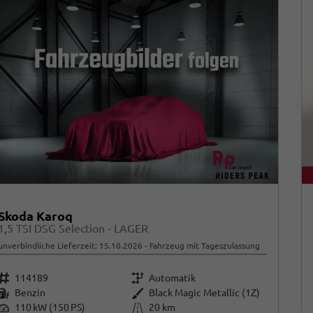
Skoda Karoq
1,5 TSI DSG Selection - LAGER
unverbindliche Lieferzeit:
15.10.2026
Fahrzeug mit Tageszulassung
Fahrzeugnr.
Getriebe
114189
Automatik
Kraftstoff
Außenfarbe
Benzin
Black Magic Metallic (1Z)
Leistung
Kilometerstand
110 kW (150 PS)
20 km