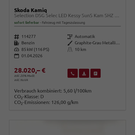
Skoda Kamiq
Selection DSG Selec LED Kessy SunS Kam SHZ Temp PDC
sofort lieferbar
Fahrzeug mit Tageszulassung
Fahrzeugnr.
Getriebe
114277
Automatik
Kraftstoff
Außenfarbe
Benzin
Graphite-Grau Metallic / Dach in
Leistung
Kilometerstand
85 kW (116 PS)
10 km
01.04.2026
28.020,– €
Wir rufen Sie an
Fahrzeugexposé (PDF)
Fahrzeug parken
inkl. 20% MwSt.
inkl. NoVA
Verbrauch kombiniert:
5,60 l/100km
CO
-Klasse:
D
2
CO
-Emissionen:
126,00 g/km
2