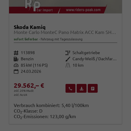
Skoda Kamiq
Monte Carlo MonteC Pano Matrix ACC Kam SHZ Kessy SunS
sofort lieferbar
Fahrzeug mit Tageszulassung
Fahrzeugnr.
Getriebe
113898
Schaltgetriebe
Kraftstoff
Außenfarbe
Benzin
Candy-Weiß / Dachfarbe schwarz
Leistung
Kilometerstand
85 kW (116 PS)
10 km
24.03.2026
29.562,– €
Wir rufen Sie an
Fahrzeugexposé (PDF)
Fahrzeug parken
inkl. 20% MwSt.
inkl. NoVA
Verbrauch kombiniert:
5,40 l/100km
CO
-Klasse:
D
2
CO
-Emissionen:
123,00 g/km
2