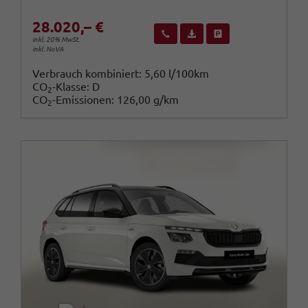
28.020,– €
Wir rufen Sie an
Fahrzeugexposé (PDF)
Fahrzeug parken
inkl. 20% MwSt.
inkl. NoVA
Verbrauch kombiniert:
5,60 l/100km
CO
-Klasse:
D
2
CO
-Emissionen:
126,00 g/km
2