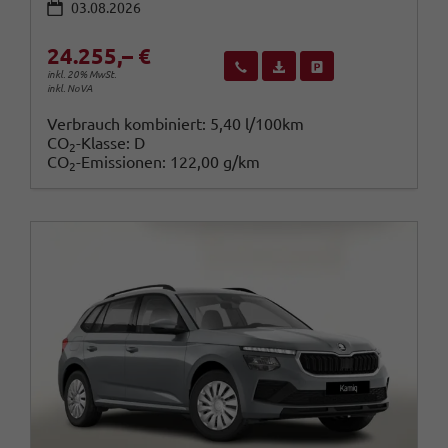
03.08.2026
24.255,– €
Wir rufen Sie an
Fahrzeugexposé (PDF)
Fahrzeug parken
inkl. 20% MwSt.
inkl. NoVA
Verbrauch kombiniert:
5,40 l/100km
CO
-Klasse:
D
2
CO
-Emissionen:
122,00 g/km
2