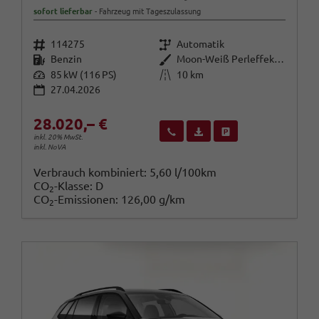
sofort lieferbar
Fahrzeug mit Tageszulassung
Fahrzeugnr.
Getriebe
114275
Automatik
Kraftstoff
Außenfarbe
Benzin
Moon-Weiß Perleffekt / Dach in B
Leistung
Kilometerstand
85 kW (116 PS)
10 km
27.04.2026
28.020,– €
Wir rufen Sie an
Fahrzeugexposé (PDF)
Fahrzeug parken
inkl. 20% MwSt.
inkl. NoVA
Verbrauch kombiniert:
5,60 l/100km
CO
-Klasse:
D
2
CO
-Emissionen:
126,00 g/km
2