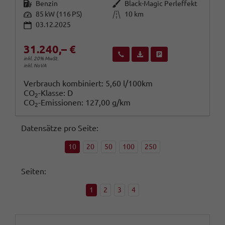
Kraftstoff
Außenfarbe
Benzin
Black-Magic Perleffekt
Leistung
Kilometerstand
85 kW (116 PS)
10 km
03.12.2025
31.240,– €
Wir rufen Sie an
Fahrzeugexposé (PDF)
Fahrzeug parken
inkl. 20% MwSt.
inkl. NoVA
Verbrauch kombiniert:
5,60 l/100km
CO
-Klasse:
D
2
CO
-Emissionen:
127,00 g/km
2
Datensätze pro Seite:
10
20
50
100
250
Seiten:
1
2
3
4