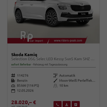
Skoda Kamiq
Selection DSG Selec LED Kessy SunS Kam SHZ Temp PDC
sofort lieferbar
Fahrzeug mit Tageszulassung
Fahrzeugnr.
Getriebe
114276
Automatik
Kraftstoff
Außenfarbe
Benzin
Moon-Weiß Perleffekt / Dach in B
Leistung
Kilometerstand
85 kW (116 PS)
10 km
12.05.2026
28.020,– €
Wir rufen Sie an
Fahrzeugexposé (PDF)
Fahrzeug parken
inkl. 20% MwSt.