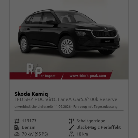
Skoda Kamiq
LED SHZ PDC VirtC LaneA Gar5J/100k Reserve
unverbindliche Lieferzeit:
11.09.2026
Fahrzeug mit Tageszulassung
Fahrzeugnr.
Getriebe
113177
Schaltgetriebe
Kraftstoff
Außenfarbe
Benzin
Black-Magic Perleffekt
Leistung
Kilometerstand
70 kW (95 PS)
10 km