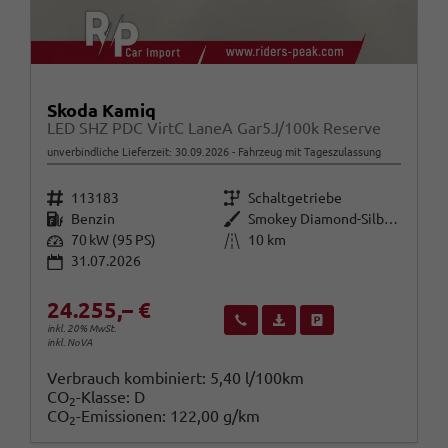
Skoda Kamiq
LED SHZ PDC VirtC LaneA Gar5J/100k Reserve
unverbindliche Lieferzeit:
30.09.2026
Fahrzeug mit Tageszulassung
Fahrzeugnr.
Getriebe
113183
Schaltgetriebe
Kraftstoff
Außenfarbe
Benzin
Smokey Diamond-Silber Metallic
Leistung
Kilometerstand
70 kW (95 PS)
10 km
31.07.2026
24.255,– €
Wir rufen Sie an
Fahrzeugexposé (PDF)
Fahrzeug parken
inkl. 20% MwSt.
inkl. NoVA
Verbrauch kombiniert:
5,40 l/100km
CO
-Klasse:
D
2
CO
-Emissionen:
122,00 g/km
2