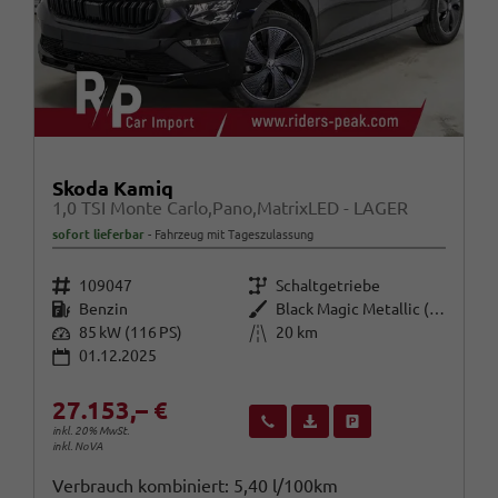
Skoda Kamiq
1,0 TSI Monte Carlo,Pano,MatrixLED - LAGER
sofort lieferbar
Fahrzeug mit Tageszulassung
Fahrzeugnr.
Getriebe
109047
Schaltgetriebe
Kraftstoff
Außenfarbe
Benzin
Black Magic Metallic (1Z)
Leistung
Kilometerstand
85 kW (116 PS)
20 km
01.12.2025
27.153,– €
Wir rufen Sie an
Fahrzeugexposé (PDF)
Fahrzeug parken
inkl. 20% MwSt.
inkl. NoVA
Verbrauch kombiniert:
5,40 l/100km