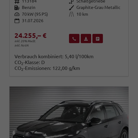
Fahrzeugnr.
Getriebe
113184
Schaltgetriebe
Kraftstoff
Außenfarbe
Benzin
Graphite-Grau Metallic
Leistung
Kilometerstand
70 kW (95 PS)
10 km
31.07.2026
24.255,– €
Wir rufen Sie an
Fahrzeugexposé (PDF)
Fahrzeug parken
inkl. 20% MwSt.
inkl. NoVA
Verbrauch kombiniert:
5,40 l/100km
CO
-Klasse:
D
2
CO
-Emissionen:
122,00 g/km
2