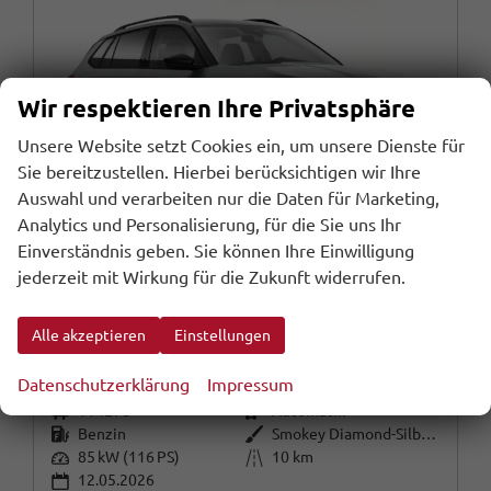
Wir respektieren Ihre Privatsphäre
Unsere Website setzt Cookies ein, um unsere Dienste für
Sie bereitzustellen. Hierbei berücksichtigen wir Ihre
Auswahl und verarbeiten nur die Daten für Marketing,
Analytics und Personalisierung, für die Sie uns Ihr
Einverständnis geben. Sie können Ihre Einwilligung
jederzeit mit Wirkung für die Zukunft widerrufen.
Skoda Kamiq
Selection DSG Selec LED Kessy SunS Kam SHZ Temp PDC
Alle akzeptieren
Einstellungen
sofort lieferbar
Fahrzeug mit Tageszulassung
Datenschutzerklärung
Impressum
Fahrzeugnr.
Getriebe
114278
Automatik
Kraftstoff
Außenfarbe
Benzin
Smokey Diamond-Silber Metallic /
Leistung
Kilometerstand
85 kW (116 PS)
10 km
12.05.2026